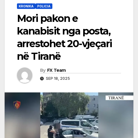
KRONIKA
POLICIA
Mori pakon e
kanabisit nga posta,
arrestohet 20-vjeçari
në Tiranë
By
FX Team
SEP 18, 2025