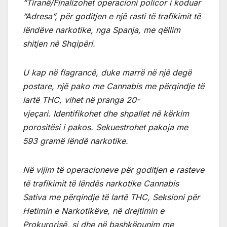
“Tiranë/Finalizohet operacioni policor i koduar
“Adresa”, për goditjen e një rasti të trafikimit të
lëndëve narkotike, nga Spanja, me qëllim
shitjen në Shqipëri.
U kap në flagrancë, duke marrë në një degë
postare, një pako me Cannabis me përqindje të
lartë THC, vihet në pranga 20-
vjeçari.
Identifikohet dhe shpallet në kërkim
porositësi i pakos.
Sekuestrohet pakoja me
593 gramë lëndë narkotike.
Në vijim të operacioneve për goditjen e rasteve
të trafikimit të lëndës narkotike Cannabis
Sativa me përqindje të lartë THC, Seksioni për
Hetimin e Narkotikëve, në drejtimin e
Prokurorisë, si dhe në bashkëpunim me