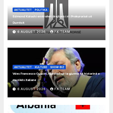
AKTUALITET
POLITIKA
Edmond Koloshi emërohet drejtues i ri i Prokurorisë së
Durrësit
6 AUGUST 2026
FX TEAM
AKTUALITET
KULTURE
SHOW-BIZ
Vdes Francesco Guccini, mjeshtri që la gjurmë në historinë e
muzikës italiane
6 AUGUST 2026
FX TEAM