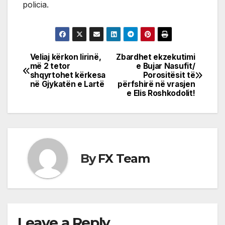
policia.
Veliaj kërkon lirinë,
Zbardhet ekzekutimi
Post
më 2 tetor
e Bujar Nasufit/
shqyrtohet kërkesa
Porositësit të
navigation
në Gjykatën e Lartë
përfshirë në vrasjen
e Elis Roshkodolit!
By
FX Team
Leave a Reply