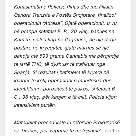
Komisariatin e Policisë Rinas dhe me Filialin
Qendra Tranzite e Postës Shqiptare, finalizoi
operacionin “Adresa”.
Gjatë operacionit, u vu
në pranga shtetasi E. P., 20 vjeç, banues në
Kamzë, i cili u kap në flagrancë, në një degë
postare në kryeqytet, gjatë marrjes së një
pakoje me 593 gramë Cannabis me përqindje
të lartë THC, të dyshuar të trafikuar nga
Spanja.
Si rezultat i hetimeve të kryera në
kuadër të këtij operacioni u mundësua dhe
identifikimi i porositësit të pakos, shtetasit B.
C., 38 vjeç, për kapjen e të cilit, Policia vijon
intensivisht punën.
Materialet procedurale iu referuan Prokurorisë
së Tiranës, për veprime të mëtejshme
“, njofton