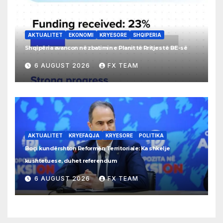
AKTUALITET
EKONOMI
KRYESORE
SHQIPERIA
Shqipëria avancon në zbatimin e Planit të Rritjes të BE-së
6 AUGUST 2026
FX TEAM
AKTUALITET
KRYEFAQJA
KRYESORE
POLITIKA
Boçi kundërshton Reformën Territoriale: Ka shkelje
kushtetuese, duhet referendum
6 AUGUST 2026
FX TEAM