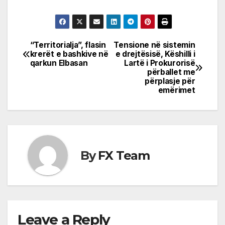
“Territorialja”, flasin
Tensione në sistemin
Post
krerët e bashkive në
e drejtësisë, Këshilli i
qarkun Elbasan
Lartë i Prokurorisë
navigation
përballet me
përplasje për
emërimet
By
FX Team
Leave a Reply