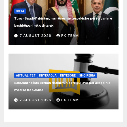
BOTA
Turqi-Saudi-Pakistan, marrëveshje trepalëshe për forcimin e
bashkëpunimit ushtarak
7 AUGUST 2026
FX TEAM
AKTUALITET
KRYEFAQJA
KRYESORE
SHQIPERIA
SafeJournalists kërkon rishikimin e rregullave për aksesin e
medias në GJKKO
7 AUGUST 2026
FX TEAM