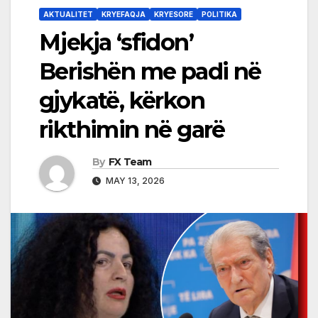
AKTUALITET
KRYEFAQJA
KRYESORE
POLITIKA
Mjekja ‘sfidon’
Berishën me padi në
gjykatë, kërkon
rikthimin në garë
By
FX Team
MAY 13, 2026