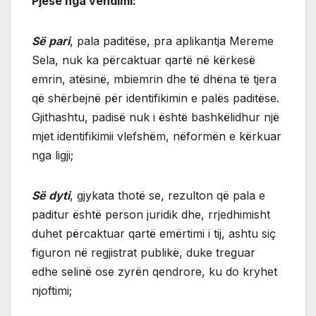
Pjesë nga vendimi:
Së pari
, pala paditëse, pra aplikantja Mereme
Sela, nuk ka përcaktuar qartë në kërkesë
emrin, atësinë, mbiemrin dhe të dhëna të tjera
që shërbejnë për identifikimin e palës paditëse.
Gjithashtu, padisë nuk i është bashkëlidhur një
mjet identifikimii vlefshëm, nëformën e kërkuar
nga ligji;
Së dyti
, gjykata thotë se, rezulton që pala e
paditur është person juridik dhe, rrjedhimisht
duhet përcaktuar qartë emërtimi i tij, ashtu siç
figuron në regjistrat publikë, duke treguar
edhe selinë ose zyrën qendrore, ku do kryhet
njoftimi;