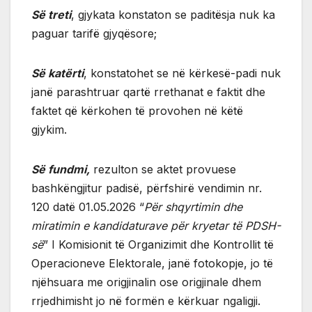
Së treti
, gjykata konstaton se paditësja nuk ka
paguar tarifë gjyqësore;
Së katërti
, konstatohet se në kërkesë-padi nuk
janë parashtruar qartë rrethanat e faktit dhe
faktet që kërkohen të provohen në këtë
gjykim.
Së fundmi,
rezulton se aktet provuese
bashkëngjitur padisë, përfshirë vendimin nr.
120 datë 01.05.2026 “
Për shqyrtimin dhe
miratimin e kandidaturave për kryetar të PDSH-
së
” I Komisionit të Organizimit dhe Kontrollit të
Operacioneve Elektorale, janë fotokopje, jo të
njëhsuara me origjinalin ose origjinale dhem
rrjedhimisht jo në formën e kërkuar ngaligji.