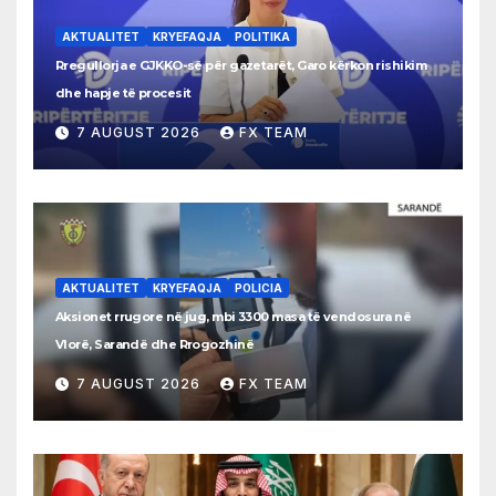
AKTUALITET
KRYEFAQJA
POLITIKA
Rregullorja e GJKKO-së për gazetarët, Garo kërkon rishikim
dhe hapje të procesit
7 AUGUST 2026
FX TEAM
AKTUALITET
KRYEFAQJA
POLICIA
Aksionet rrugore në jug, mbi 3300 masa të vendosura në
Vlorë, Sarandë dhe Rrogozhinë
7 AUGUST 2026
FX TEAM