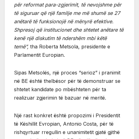
për reformat para-zgjerimit, të nevojshme për
të siguruar që një familje me më shumë se 27
anëtarë të funksionojë në mënyrë efektive.
Shpresoj që institucionet dhe shtetet anëtare të
kenë një diskutim të ndershëm mbi këtë
temë”,
tha Roberta Metsola, presidente e
Parlamentit Europian.
Sipas Metsolës, një proces “serioz” i pranimit
në BE është thelbësor për të demonstruar se
shtetet kandidate po mbështeten për ta
realizuar zgjerimin të bazuar në meritë.
Një rast konkret është propozimi i Presidentit
të Këshillit Evropian, Antonio Costa, për të
rishqyrtuar rregullin e unanimitetit gjatë gjithë