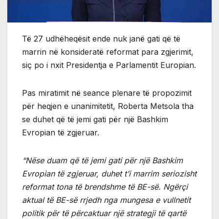
Të 27 udhëheqësit ende nuk janë gati që të
marrin në konsideratë reformat para zgjerimit,
siç po i nxit Presidentja e Parlamentit Europian.
Pas miratimit në seance plenare të propozimit
për heqjen e unanimitetit, Roberta Metsola tha
se duhet që të jemi gati për një Bashkim
Evropian të zgjeruar.
“Nëse duam që të jemi gati për një Bashkim
Evropian të zgjeruar, duhet t’i marrim seriozisht
reformat tona të brendshme të BE-së. Ngërçi
aktual të BE-së rrjedh nga mungesa e vullnetit
politik për të përcaktuar një strategji të qartë