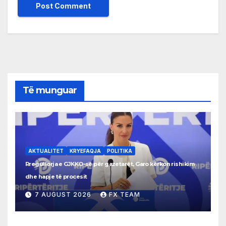
Të munguar
AKTUALITET
KRYEFAQJA
POLITIKA
Rregullorja e GJKKO-së për gazetarët, Garo kërkon rishikim
dhe hapje të procesit
7 AUGUST 2026
FX TEAM