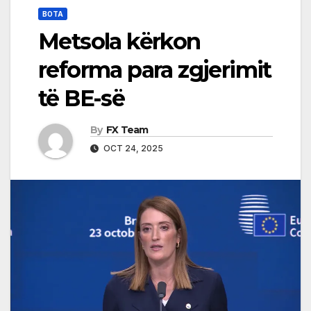
BOTA
Metsola kërkon
reforma para zgjerimit
të BE-së
By
FX Team
OCT 24, 2025