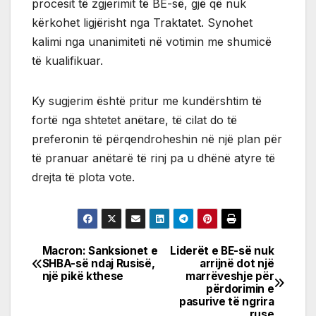
procesit të zgjerimit të BE-së, gjë që nuk
kërkohet ligjërisht nga Traktatet. Synohet
kalimi nga unanimiteti në votimin me shumicë
të kualifikuar.
Ky sugjerim është pritur me kundërshtim të
fortë nga shtetet anëtare, të cilat do të
preferonin të përqendroheshin në një plan për
të pranuar anëtarë të rinj pa u dhënë atyre të
drejta të plota vote.
Macron: Sanksionet e
Liderët e BE-së nuk
Post
SHBA-së ndaj Rusisë,
arrijnë dot një
një pikë kthese
marrëveshje për
navigation
përdorimin e
pasurive të ngrira
ruse