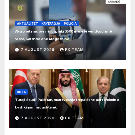
AKTUALITET
KRYEFAQJA
POLICIA
Aksionet rrugore në jug, mbi 3300 masa të vendosura në
Vlorë, Sarandë dhe Rrogozhinë
7 AUGUST 2026
FX TEAM
BOTA
Turqi-Saudi-Pakistan, marrëveshje trepalëshe për forcimin e
bashkëpunimit ushtarak
7 AUGUST 2026
FX TEAM