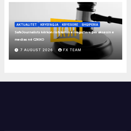
AKTUALITET
KRYEFAQJA
KRYESORE
SHQIPERIA
SafeJournalists kërkon rishikimin e rregullave për aksesin e
medias në GJKKO
7 AUGUST 2026
FX TEAM