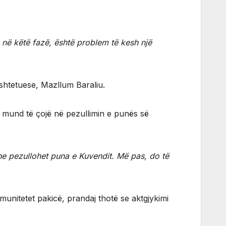
j, në këtë fazë, është problem të kesh një
ushtetuese, Mazllum Baraliu.
, mund të çojë në pezullimin e punës së
e pezullohet puna e Kuvendit. Më pas, do të
unitetet pakicë, prandaj thotë se aktgjykimi