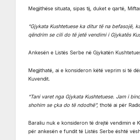
Megjithëse situata, sipas tij, duket e qartë, Mif
“Gjykata Kushtetuese ka ditur të na befasojë, ka 
qëndrim se cili do të jetë vendimi i Gjykatës Ku
Ankesën e Listës Serbe në Gjykatën Kushtetuese 
Megjithatë, ai e konsideron këtë veprim si të 
Kuvendit.
“Tani varet nga Gjykata Kushtetuese. Jam i bi
shohim se çka do të ndodhë”,
thotë ai për Radi
Baraliu nuk e konsideron të drejtë vendimin e 
për ankesën e fundit të Listës Serbe është vës