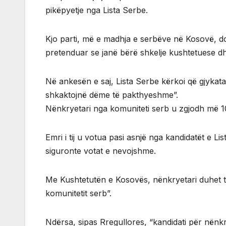
pikëpyetje nga Lista Serbe.
Kjo parti, më e madhja e serbëve në Kosovë, d
pretenduar se janë bërë shkelje kushtetuese dh
Në ankesën e saj, Lista Serbe kërkoi që gjykat
shkaktojnë dëme të pakthyeshme”.
Nënkryetari nga komuniteti serb u zgjodh më 10 
Emri i tij u votua pasi asnjë nga kandidatët e L
siguronte votat e nevojshme.
Me Kushtetutën e Kosovës, nënkryetari duhet t
komunitetit serb”.
Ndërsa, sipas Rregullores, “kandidati për nënk