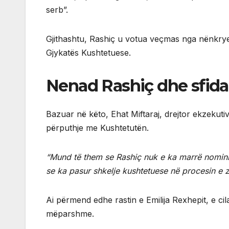
serb”.
Gjithashtu, Rashiç u votua veçmas nga nënkrye
Gjykatës Kushtetuese.
Nenad Rashiç dhe sfida
Bazuar në këto, Ehat Miftaraj, drejtor ekzekuti
përputhje me Kushtetutën.
“Mund të them se Rashiç nuk e ka marrë nomin
se ka pasur shkelje kushtetuese në procesin e zg
Ai përmend edhe rastin e Emilija Rexhepit, e c
mëparshme.