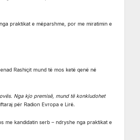
 nga praktikat e mëparshme, por me miratimin e
 e Nenad Rashiçit mund të mos ketë qenë në
sovës. Nga kjo premisë, mund të konkludohet
ftaraj për Radion Evropa e Lirë.
os me kandidatin serb – ndryshe nga praktikat e