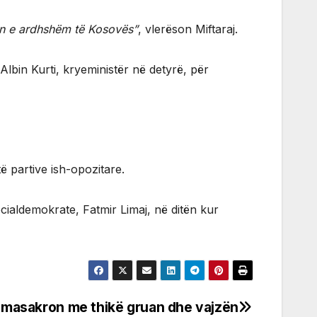
rin e ardhshëm të Kosovës”
, vlerëson Miftaraj.
Albin Kurti, kryeministër në detyrë, për
ë partive ish-opozitare.
ocialdemokrate, Fatmir Limaj, në ditën kur
ri masakron me thikë gruan dhe vajzën