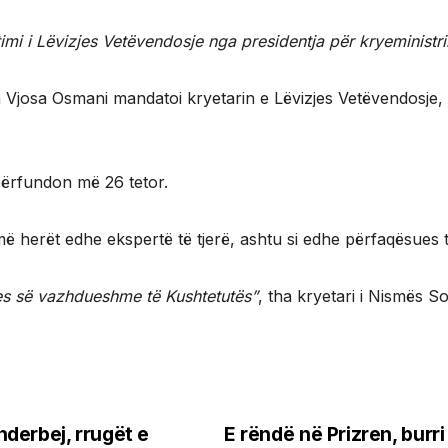
mi i Lëvizjes Vetëvendosje nga presidentja për kryeminist
ja Vjosa Osmani mandatoi kryetarin e Lëvizjes Vetëvendosje, 
 përfundon më 26 tetor.
 herët edhe ekspertë të tjerë, ashtu si edhe përfaqësues t
jes së vazhdueshme të Kushtetutës”
, tha kryetari i Nismës S
derbej, rrugët e
E rëndë në Prizren, bur