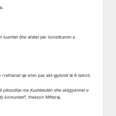
i.
an kushtet dhe afatet për konstituimin e
rethanat që ishin pas akt-gjykimit të 8 tetorit.
në përputhje me Kushtetutën dhe aktgjykimet e
ij komuniteti
”, thekson Miftaraj.