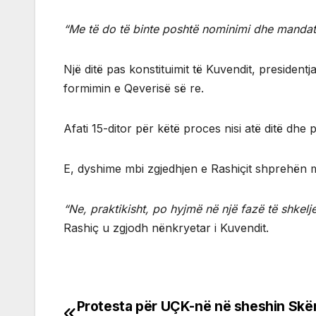
“Me të do të binte poshtë nominimi dhe mandati
Një ditë pas konstituimit të Kuvendit, president
formimin e Qeverisë së re.
Afati 15-ditor për këtë proces nisi atë ditë dhe
E, dyshime mbi zgjedhjen e Rashiçit shprehën më
“Ne, praktikisht, po hyjmë në një fazë të shkel
Rashiç u zgjodh nënkryetar i Kuvendit.
Protesta për UÇK-në në sheshin Skën
Post