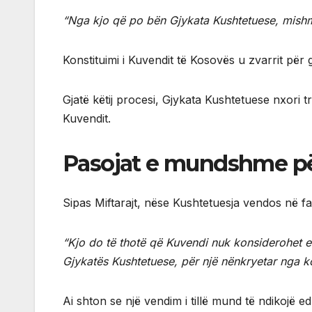
“Nga kjo që po bën Gjykata Kushtetuese, mishm
Konstituimi i Kuvendit të Kosovës u zvarrit për
Gjatë këtij procesi, Gjykata Kushtetuese nxori t
Kuvendit.
Pasojat e mundshme pë
Sipas Miftarajt, nëse Kushtetuesja vendos në fav
“Kjo do të thotë që Kuvendi nuk konsiderohet en
Gjykatës Kushtetuese, për një nënkryetar nga k
Ai shton se një vendim i tillë mund të ndikojë e