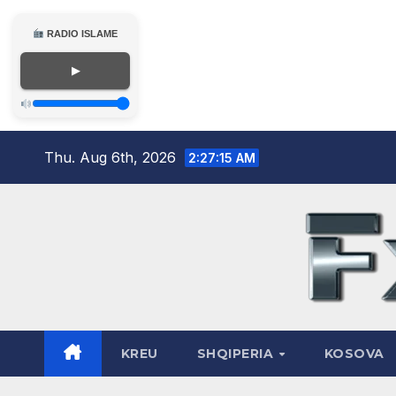
RADIO ISLAME
▶
Skip
Thu. Aug 6th, 2026
2:27:17 AM
to
content
KREU
SHQIPERIA
KOSOVA