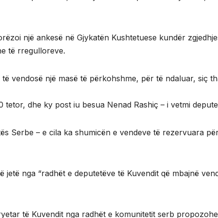
orëzoi një ankesë në Gjykatën Kushtetuese kundër zgjedhje
e të rregulloreve.
a të vendosë një masë të përkohshme, për të ndaluar, siç t
tetor, dhe ky post iu besua Nenad Rashiç – i vetmi deputet i
istës Serbe – e cila ka shumicën e vendeve të rezervuara për
ë jetë nga “radhët e deputetëve të Kuvendit që mbajnë vend
ryetar të Kuvendit nga radhët e komunitetit serb propozohe