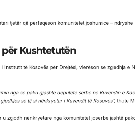
tari tjetër që përfaqëson komunitetet joshumicë – ndryshe
 për Kushtetutën
v i Institutit të Kosovës për Drejtësi, vlerëson se zgjedhja
imin nga së paku gjashtë deputetë serbë në Kuvendin e Ko
jedhjes së tij si nënkryetar i Kuvendit të Kosovës”,
thotë Mi
ila u zgjodh nënkryetare nga komunitetet joserbe jashtë pak