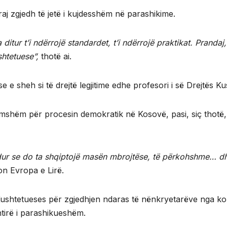
taraj zgjedh të jetë i kujdesshëm në parashikime.
ditur t’i ndërrojë standardet, t’i ndërrojë praktikat. Pranda
shtetuese”,
thotë ai.
e sheh si të drejtë legjitime edhe profesori i së Drejtës K
dëmshëm për procesin demokratik në Kosovë, pasi, siç thotë
ndur se do ta shqiptojë masën mbrojtëse, të përkohshme… dh
on Evropa e Lirë.
Kushtetueses për zgjedhjen ndaras të nënkryetarëve nga kom
htirë i parashikueshëm.