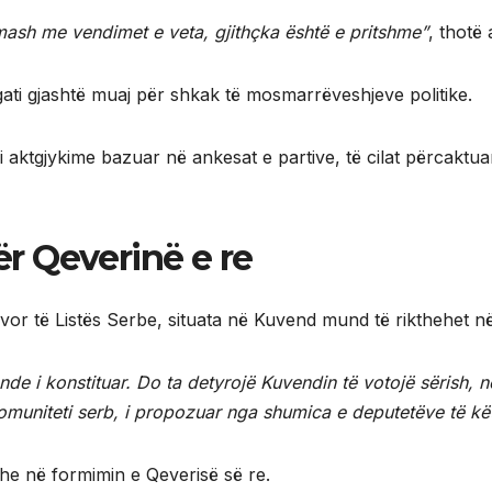
ash me vendimet e veta, gjithçka është e pritshme”
, thotë a
 gati gjashtë muaj për shkak të mosmarrëveshjeve politike.
ri aktgjykime bazuar në ankesat e partive, të cilat përcaktu
r Qeverinë e re
or të Listës Serbe, situata në Kuvend mund të rikthehet në r
de i konstituar. Do ta detyrojë Kuvendin të votojë sërish, 
omuniteti serb, i propozuar nga shumica e deputetëve të kët
dhe në formimin e Qeverisë së re.