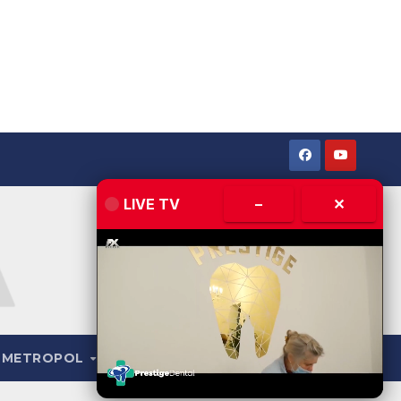
LIVE TV
–
✕
METROPOL
LIVE