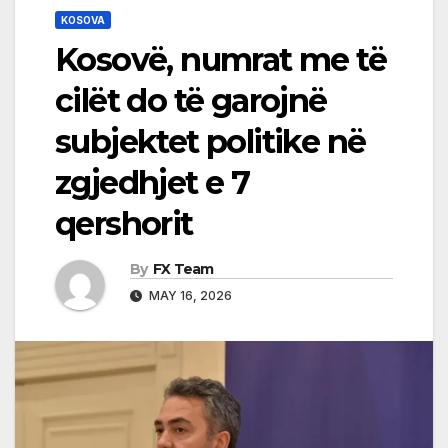
KOSOVA
Kosovë, numrat me të
cilët do të garojnë
subjektet politike në
zgjedhjet e 7
qershorit
By
FX Team
MAY 16, 2026