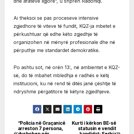
dhe afateve ligjore”, u shpreh Radoniqi.
Ai theksoi se pas proceseve intensive
zgjedhore të viteve të fundit, KQZ-ja mbetet e
përkushtuar që edhe këto zgjedhje të
organizohen në mënyrë profesionale dhe në
përputhje me standardet demokratike.
Po ashtu sot, në orën 13:, në ambientet e KQZ-
së, do të mbahet mbledhja e radhës e këtij
institucioni, ku në rend të ditës janë çështje të
ndryshme përgatitore të këtyre zgjedhjeve.
“Policia në Graçanicë
Kurti i kërkon BE-së
Post
arreston 7 persona,
statusin e vendit
dyshohen për
kandidat: Serbia