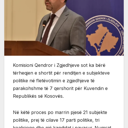
Komisioni Qendror i Zgjedhjeve sot ka bërë
tërheqjen e shortit për renditjen e subjekteve
politike në fletëvotimin e zgjedhjeve të
parakohshme të 7 qershorit për Kuvendin e
Republikës së Kosovës.
Në këtë proces po marrin pjesë 21 subjekte
politike, prej të cilave 17 parti politike, tri
koalicione dhe një kandidat i pavarur. Numrat