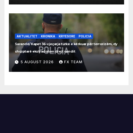
AKTUALITET
KRONIKA
KRYESORE
POLICIA
Sarandë/ Kapet 36-vjeçarja turke e kërkuar për terrorizëm, dy
shqiptarë ekstradohen drejt vendit
5 AUGUST 2026
FX TEAM