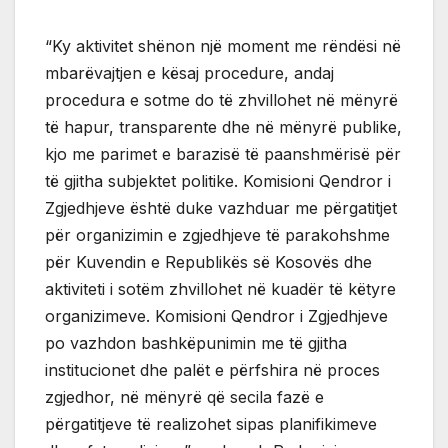
“Ky aktivitet shënon një moment me rëndësi në
mbarëvajtjen e kësaj procedure, andaj
procedura e sotme do të zhvillohet në mënyrë
të hapur, transparente dhe në mënyrë publike,
kjo me parimet e barazisë të paanshmërisë për
të gjitha subjektet politike. Komisioni Qendror i
Zgjedhjeve është duke vazhduar me përgatitjet
për organizimin e zgjedhjeve të parakohshme
për Kuvendin e Republikës së Kosovës dhe
aktiviteti i sotëm zhvillohet në kuadër të këtyre
organizimeve. Komisioni Qendror i Zgjedhjeve
po vazhdon bashkëpunimin me të gjitha
institucionet dhe palët e përfshira në proces
zgjedhor, në mënyrë që secila fazë e
përgatitjeve të realizohet sipas planifikimeve