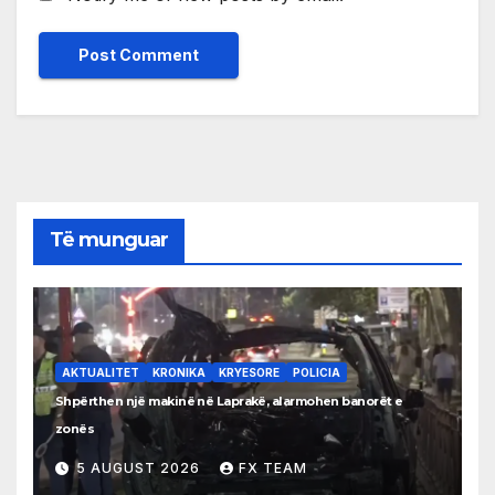
Të munguar
AKTUALITET
KRONIKA
KRYESORE
POLICIA
Shpërthen një makinë në Laprakë, alarmohen banorët e
zonës
5 AUGUST 2026
FX TEAM