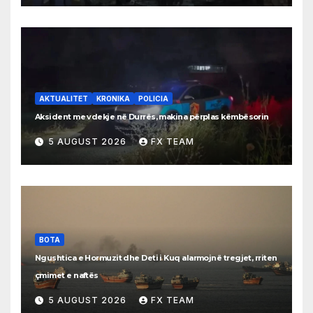
AKTUALITET
KRONIKA
POLICIA
Aksident me vdekje në Durrës, makina përplas këmbësorin
5 AUGUST 2026
FX TEAM
BOTA
Ngushtica e Hormuzit dhe Deti i Kuq alarmojnë tregjet, rriten
çmimet e naftës
5 AUGUST 2026
FX TEAM