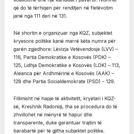
që do të tërhiqen për renditjen në fletëvotim
janë nga 111 deri në 131.
Në shortin e organizuar nga KQZ, subjektet
kryesore politike kanë marrë këta numra për
garën zgjedhore: Lëvizja Vetëvendosje (LVV) –
116, Partia Demokratike e Kosovës (PDK) –
125, Lidhja Demokratike e Kosovës (LDK) – 113,
Aleanca për Ardhmërinë e Kosovës (AAK) –
128 dhe Partia Socialdemokrate (PSD) – 129.
Fillimisht në hapje të aktivitetit, kryetari i KQZ-
së, Kreshnik Radoniqi, tha se procedura do të
zhvillohet në mënyrë të hapur dhe
transparente, duke garantuar trajtim të
barabartë për të gjitha subjektet politike.