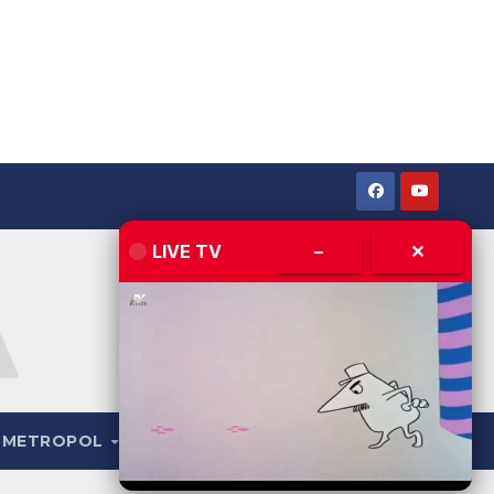
LIVE TV
–
✕
METROPOL
LIVE