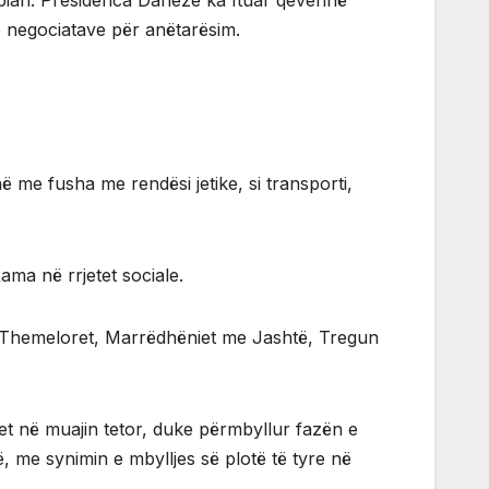
opian. Presidenca Daneze ka ftuar qeverinë
të negociatave për anëtarësim.
 me fusha me rendësi jetike, si transporti,
ama në rrjetet sociale.
për Themeloret, Marrëdhëniet me Jashtë, Tregun
het në muajin tetor, duke përmbyllur fazën e
ë, me synimin e mbylljes së plotë të tyre në