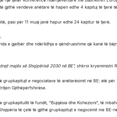
llojë një tjetër konferencë ndërqeveritare me Bashkimin Eur
të gjithë vendeve anëtare të hapen edhe 4 kapituj të tjerë 
ë, pasi për 11 muaj janë hapur edhe 24 kapitur të tjerë.
.
enda e gjelbër dhe ndërlidhja e qëndrueshme që kanë të bëjnë
drejt majës së Shqipërisë 2030 në BE”,
shkroi kryeministri R
htë grupkapitujt e negociatave të anëtarësimit në BE: atë 
tjen Gjithëpërfshirëse.
e grupkapitullit të fundit, “Bujqësia dhe Kohezioni”, të mba
hqipëria të çelë të gjithë grupkapitujt e negociimit me BE-n