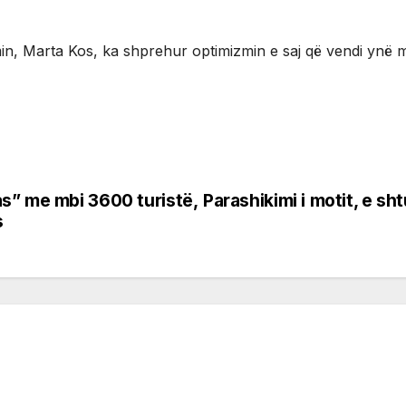
min, Marta Kos, ka shprehur optimizmin e saj që vendi ynë 
s” me mbi 3600 turistë,
Parashikimi i motit, e s
s