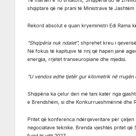
Të martën e 16 shtatorit, Shqipëria do të zhvi
shqiptare që në prani të Ministrave të Jashtëm 
Rekord absolut e quan kryeministri Edi Rama kët
“Shqipëria nuk ndalet”,
shprehet kreu i qeverisë
Në fokus të kapitujve të rinj që hapen janë agj
energjia, rrjetet transeuropiane dhe mjedisi.
“U vendos edhe tjetër gur kilometrik në rrugën 
Shqipëria ka çelur deri më tani katër nga gjas
e Brendshëm, si dhe Konkurrueshmërinë dhe Rri
Pritet që konferenca ndërqeveritare për çeljen 
negociatave teknike. Brenda vjeshtës pritet që S
fund të vitit 2027.