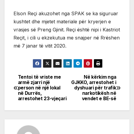
Elson Reçi akuzohet nga SPAK se ka siguruar
kushtet dhe mjetet materiale për kryerjen e
vrasjes së Preng Gjinit. Reçi është nipi i Kastriot
Reçit, i cili u ekzekutua me snajper në Rrëshen
më 7 janar të vitit 2020.
Tentoi të vriste me
Në kërkim nga
Post
armë zjarri një
GJKKO, arrestohet i
person në një lokal
dyshuari për trafik
navigation
në Durrës,
narkotikësh në
arrestohet 23-vjeçari
vendet e BE-së