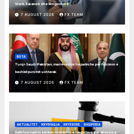
Vlorë, Sarandë dhe Rrogozhinë
7 AUGUST 2026
FX TEAM
BOTA
Turqi-Saudi-Pakistan, marrëveshje trepalëshe për forcimin e
bashkëpunimit ushtarak
7 AUGUST 2026
FX TEAM
AKTUALITET
KRYEFAQJA
KRYESORE
SHQIPERIA
SafeJournalists kërkon rishikimin e rregullave për aksesin e