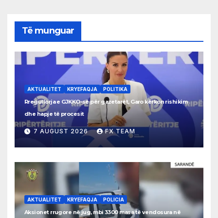
Të munguar
AKTUALITET
KRYEFAQJA
POLITIKA
Rregullorja e GJKKO-së për gazetarët, Garo kërkon rishikim
dhe hapje të procesit
7 AUGUST 2026
FX TEAM
AKTUALITET
KRYEFAQJA
POLICIA
Aksionet rrugore në jug, mbi 3300 masa të vendosura në