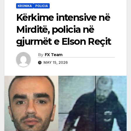
KRONIKA
POLICIA
Kërkime intensive në
Mirditë, policia në
gjurmët e Elson Reçit
By
FX Team
MAY 15, 2026