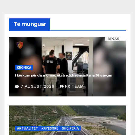
Të munguar
KRONIKA
I kërkuar për disa krime, ekstradohet nga Italia 38-vjeçari
7 AUGUST 2026
FX TEAM
AKTUALITET
KRYESORE
SHQIPERIA