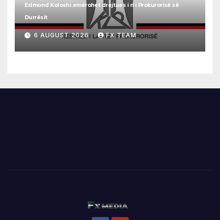
Edmond Koloshi emërohet drejtues i ri i Prokurorisë së
Durrësit
6 AUGUST 2026
FX TEAM