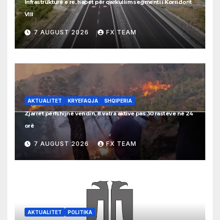
Infrastrukturë e re, hapet për qarkullim segmenti i Korridorit
VIII
7 AUGUST 2026
FX TEAM
AKTUALITET
KRYEFAQJA
SHQIPERIA
Zjarret përfshijnë vendin, 8 vatra aktive pas 30 rasteve në 24
orë
7 AUGUST 2026
FX TEAM
AKTUALITET
POLITIKA