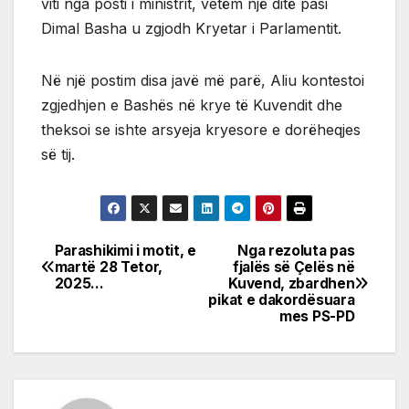
viti nga posti i ministrit, vetëm një ditë pasi
Dimal Basha u zgjodh Kryetar i Parlamentit.
Në një postim disa javë më parë, Aliu kontestoi
zgjedhjen e Bashës në krye të Kuvendit dhe
theksoi se ishte arsyeja kryesore e dorëheqjes
së tij.
Parashikimi i motit, e
Nga rezoluta pas
Post
martë 28 Tetor,
fjalës së Çelës në
2025…
Kuvend, zbardhen
navigation
pikat e dakordësuara
mes PS-PD