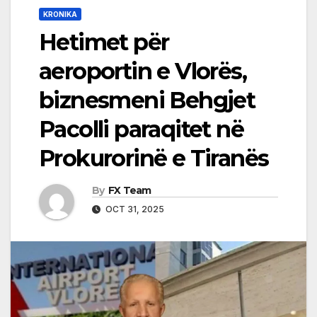
KRONIKA
Hetimet për
aeroportin e Vlorës,
biznesmeni Behgjet
Pacolli paraqitet në
Prokurorinë e Tiranës
By
FX Team
OCT 31, 2025