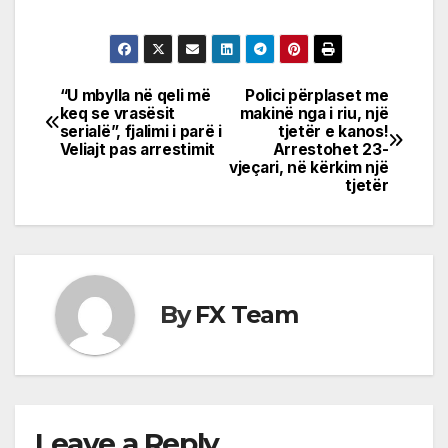
“U mbylla në qeli më
Polici përplaset me
Post
keq se vrasësit
makinë nga i riu, një
serialë”, fjalimi i parë i
tjetër e kanos!
navigation
Veliajt pas arrestimit
Arrestohet 23-
vjeçari, në kërkim një
tjetër
By
FX Team
Leave a Reply