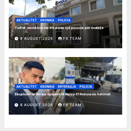
AKTUALITET
KRONIKA
POLICIA
Tufinë, kërcënim me tritol pas një porosie për mobilje
8 AUGUST 2026
FX TEAM
AKTUALITET
KRONIKA
KRYEFAQJA
POLICIA
Eksploziv te dera e dyqanit të Noizy-t? Policia nis hetimet
8 AUGUST 2026
FX TEAM