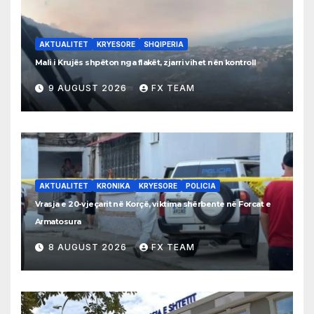
AKTUALITET
KRYESORE
SHQIPERIA
Mali i Krujës shpëton nga flakët, zjarri vihet nën kontroll
9 AUGUST 2026
FX TEAM
AKTUALITET
KRONIKA
KRYESORE
POLICIA
Vrasja e 20-vjeçarit në Korçë, viktima shërbente në Forcat e
Armatosura
8 AUGUST 2026
FX TEAM