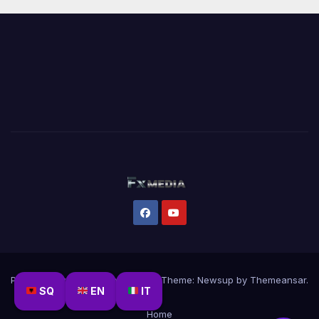
Proudly powered by WordPress
|
Theme:
Newsup
by
Themeansar
.
SQ
EN
IT
Home