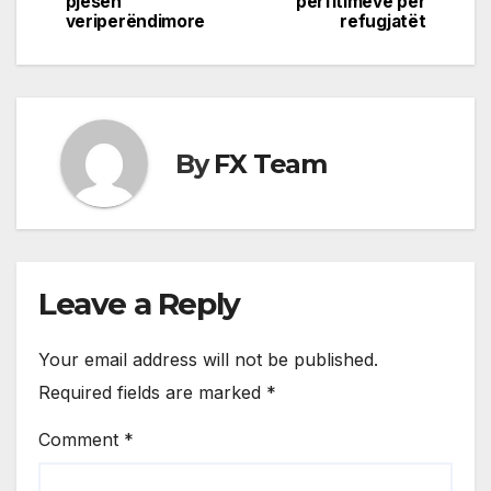
pjesën
përfitimeve për
navigation
veriperëndimore
refugjatët
By
FX Team
Leave a Reply
Your email address will not be published.
Required fields are marked
*
Comment
*