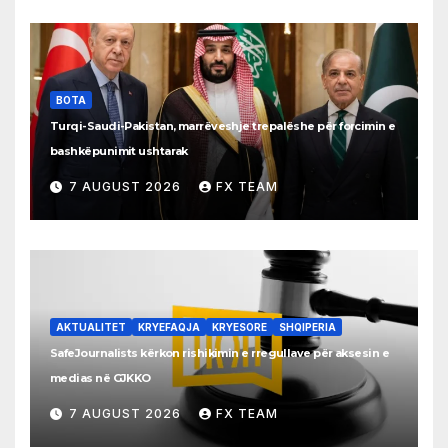
BOTA
Turqi-Saudi-Pakistan, marrëveshje trepalëshe për forcimin e
bashkëpunimit ushtarak
7 AUGUST 2026
FX TEAM
AKTUALITET
KRYEFAQJA
KRYESORE
SHQIPERIA
SafeJournalists kërkon rishikimin e rregullave për aksesin e
medias në GJKKO
7 AUGUST 2026
FX TEAM