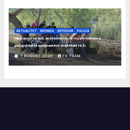
AKTUALITET
KRONIKA
KRYESORE
POLICIA
Operacion në kufi, arrestohen dy të rinj për kalimin e
paligjshëm të emigrantëve drejt Malit të Zi
7 AUGUST 2026
FX TEAM