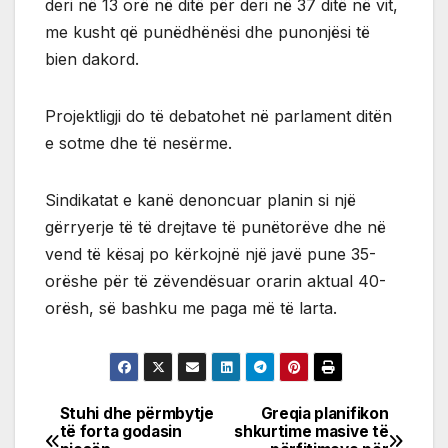
deri në 13 orë në ditë për deri në 37 ditë në vit,
me kusht që punëdhënësi dhe punonjësi të
bien dakord.
Projektligji do të debatohet në parlament ditën
e sotme dhe të nesërme.
Sindikatat e kanë denoncuar planin si një
gërryerje të të drejtave të punëtorëve dhe në
vend të kësaj po kërkojnë një javë pune 35-
orëshe për të zëvendësuar orarin aktual 40-
orësh, së bashku me paga më të larta.
Stuhi dhe përmbytje
Greqia planifikon
Post
të forta godasin
shkurtime masive të