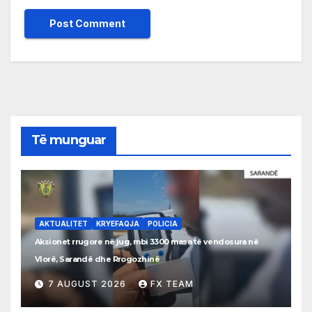
Të munguar
AKTUALITET
KRYEFAQJA
POLICIA
Aksionet rrugore në jug, mbi 3300 masa të vendosura në
Vlorë, Sarandë dhe Rrogozhinë
7 AUGUST 2026
FX TEAM