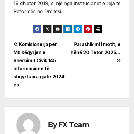
19 dhjetor 2019, si një nga institucionet e reja të
Reformës në Drejtësi.
Post
Komisionerja për
Parashikimi i motit, e
Mbikëqyrjen e
hënë 20 Tetor 2025…
navigation
Shërbimit Civil: 145
informacione të
shqyrtuara gjatë 2024-
ës
By
FX Team