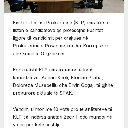
Këshilli i Lartë i Prokurorisë (KLP) miratoi sot
listën e kandidatëve që plotësojnë kushtet
ligjore të kandidimit për drejtues në
Prokurorinë e Posaçme kundër Korrupsionit
dhe krimit të Organizuar.
Konkretisht KLP miratoi emrat e katër
kandidatëve, Adnan Xholi, Klodian Braho,
Doloreza Musabelliu dhe Ervin Gogaj, të gjithë
prokurorë aktualë të SPAK.
Vendimi u mor me 10 vota pro të anëtarëve të
KLP-së, ndërsa anëtari Zeqir Hoda mungoi në
votim për këtë çështje.