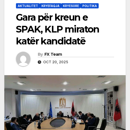
AKTUALITET
KRYEFAQJA
KRYESORE
POLITIKA
Gara për kreun e
SPAK, KLP miraton
katër kandidatë
By
FX Team
OCT 20, 2025