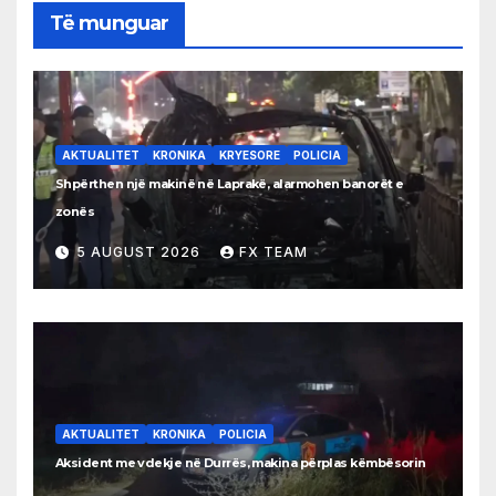
Të munguar
AKTUALITET
KRONIKA
KRYESORE
POLICIA
Shpërthen një makinë në Laprakë, alarmohen banorët e
zonës
5 AUGUST 2026
FX TEAM
AKTUALITET
KRONIKA
POLICIA
Aksident me vdekje në Durrës, makina përplas këmbësorin