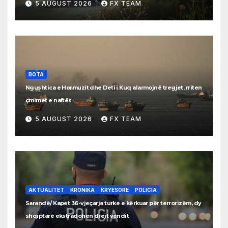
5 AUGUST 2026
FX TEAM
BOTA
Ngushtica e Hormuzit dhe Deti i Kuq alarmojnë tregjet, rriten
çmimet e naftës
5 AUGUST 2026
FX TEAM
AKTUALITET
KRONIKA
KRYESORE
POLICIA
Sarandë/ Kapet 36-vjeçarja turke e kërkuar për terrorizëm, dy
shqiptarë ekstradohen drejt vendit