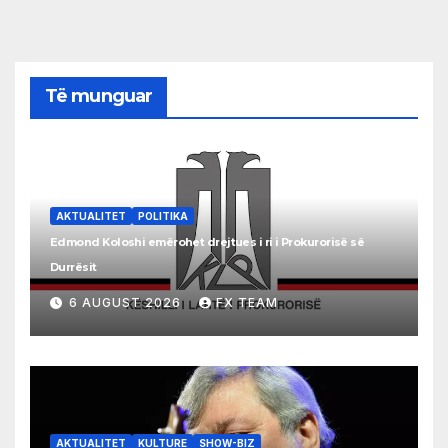
Të munguar
AKTUALITET
POLITIKA
Edmond Koloshi emërohet drejtues i ri i Prokurorisë së
Durrësit
6 AUGUST 2026
FX TEAM
AKTUALITET
KULTURE
SHOW-BIZ