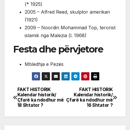
(* 1925)
2005 – Alfred Reed, skulptor amerikan
(1921)
2009 – Noordin Mohammad Top, terorist
islamik nga Malezia (l. 1968)
Festa dhe përvjetore
Mbledhja e Pezës
FAKT HISTORIK
FAKT HISTORIK
Post
Kalendar historik/
Kalendar historik/
Çfarë ka ndodhur më
Çfarë ka ndodhur më
navigation
18 Shtator ?
16 Shtator ?