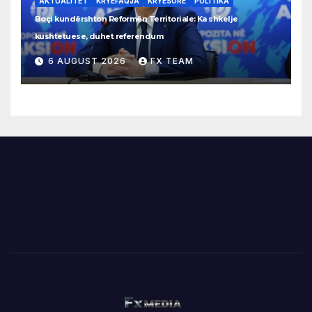
AKTUALITET
KRYEFAQJA
KRYESORE
POLITIKA
Boçi kundërshton Reformën Territoriale: Ka shkelje
kushtetuese, duhet referendum
6 AUGUST 2026
FX TEAM