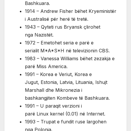
Bashkuara.
1914 – Andrew Fisher bëhet Kryeministër
i Australisë për herë të tretë.
1943 – Qyteti rus Bryansk çlirohet
nga Nazistët.
1972 – Emetohet seria e parë e
serialit M*A*S*H në televizionin CBS.
1983 – Vanessa Williams bëhet zezakja e
parë Miss America.
1991 – Korea e Veriut, Korea e
Jugut, Estonia, Latvia, Lituania, Ishujt
Marshall dhe Mikronezia i
bashkangjiten Kombeve të Bashkuara.
1991 – U paraqit verzioni i
parë Linux kernel (0.01) në Internet.
1993 – Trupat e fundit ruse largohen
nga Polonia.