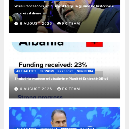
Vdes Francesco Guccini, mjeshtri që la gjurmë në historinë e
muzikës italiane
6 AUGUST 2026
FX TEAM
AKTUALITET
EKONOMI
KRYESORE
SHQIPERIA
Shqipëria avancon në zbatimin e Planit të Rritjes të BE-së
6 AUGUST 2026
FX TEAM