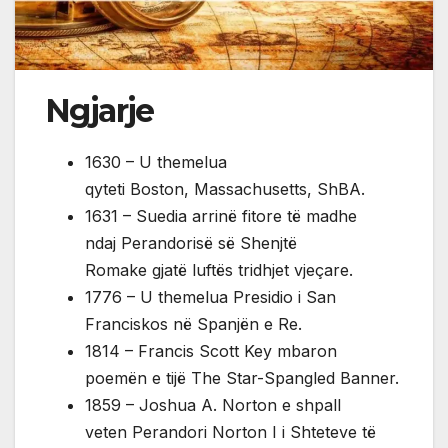
Ngjarje
1630 – U themelua
qyteti Boston, Massachusetts, ShBA.
1631 – Suedia arrinë fitore të madhe
ndaj Perandorisë së Shenjtë
Romake gjatë luftës tridhjet vjeçare.
1776 – U themelua Presidio i San
Franciskos në Spanjën e Re.
1814 – Francis Scott Key mbaron
poemën e tijë The Star-Spangled Banner.
1859 – Joshua A. Norton e shpall
veten Perandori Norton I i Shteteve të