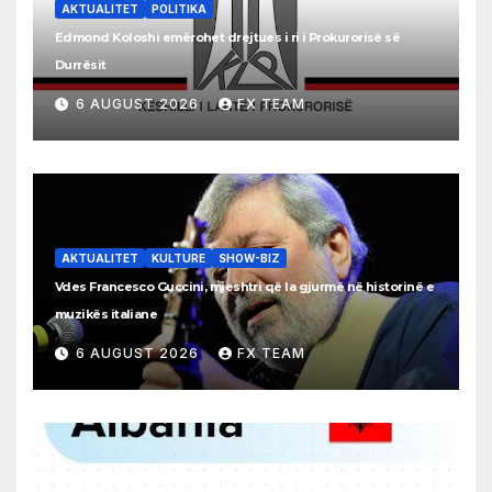
AKTUALITET
POLITIKA
Edmond Koloshi emërohet drejtues i ri i Prokurorisë së
Durrësit
6 AUGUST 2026
FX TEAM
AKTUALITET
KULTURE
SHOW-BIZ
Vdes Francesco Guccini, mjeshtri që la gjurmë në historinë e
muzikës italiane
6 AUGUST 2026
FX TEAM