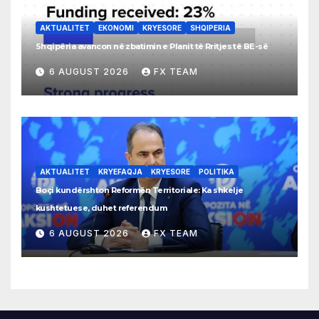
AKTUALITET
EKONOMI
KRYESORE
SHQIPERIA
Shqipëria avancon në zbatimin e Planit të Rritjes të BE-së
6 AUGUST 2026
FX TEAM
AKTUALITET
KRYEFAQJA
KRYESORE
POLITIKA
Boçi kundërshton Reformën Territoriale: Ka shkelje
kushtetuese, duhet referendum
6 AUGUST 2026
FX TEAM