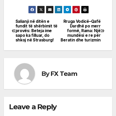
Salianji në ditën e
Rruga Vodicë–Qafë
Post
fundit të shërbimit të
Dardhë po merr
provës: Beteja ime
formë, Rama: Një
navigation
sapo ka filluar, do
mundësi e re për
shkoj në Strasburg!
Beratin dhe turizmin
By
FX Team
Leave a Reply