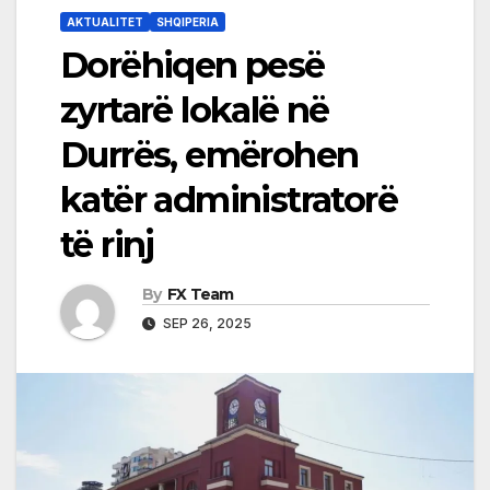
AKTUALITET
SHQIPERIA
Dorëhiqen pesë
zyrtarë lokalë në
Durrës, emërohen
katër administratorë
të rinj
By
FX Team
SEP 26, 2025