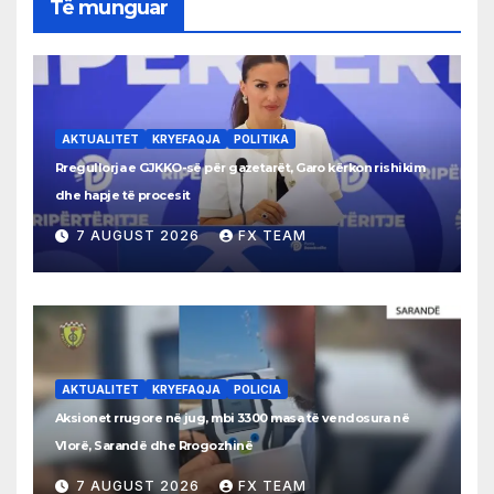
Të munguar
AKTUALITET
KRYEFAQJA
POLITIKA
Rregullorja e GJKKO-së për gazetarët, Garo kërkon rishikim
dhe hapje të procesit
7 AUGUST 2026
FX TEAM
AKTUALITET
KRYEFAQJA
POLICIA
Aksionet rrugore në jug, mbi 3300 masa të vendosura në
Vlorë, Sarandë dhe Rrogozhinë
7 AUGUST 2026
FX TEAM