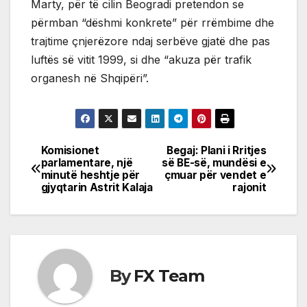
Marty, për të cilin Beogradi pretendon se
përmban “dëshmi konkrete” për rrëmbime dhe
trajtime çnjerëzore ndaj serbëve gjatë dhe pas
luftës së vitit 1999, si dhe “akuza për trafik
organesh në Shqipëri”.
Komisionet
Begaj: Plani i Rritjes
Post
parlamentare, një
së BE-së, mundësi e
minutë heshtje për
çmuar për vendet e
navigation
gjyqtarin Astrit Kalaja
rajonit
By
FX Team