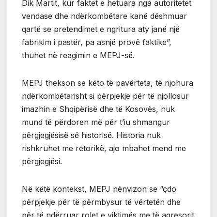
Dik Martit, kur faktet e hetuara nga autoritetet
vendase dhe ndërkombëtare kanë dëshmuar
qartë se pretendimet e ngritura aty janë një
fabrikim i pastër, pa asnjë provë faktike”,
thuhet në reagimin e MEPJ-së.
MEPJ thekson se këto të pavërteta, të njohura
ndërkombëtarisht si përpjekje për të njollosur
imazhin e Shqipërisë dhe të Kosovës, nuk
mund të përdoren më për t’iu shmangur
përgjegjësisë së historisë. Historia nuk
rishkruhet me retorikë, ajo mbahet mend me
përgjegjësi.
Në këtë kontekst, MEPJ nënvizon se “çdo
përpjekje për të përmbysur të vërtetën dhe
për të ndërruar rolet e viktimës me të agresorit