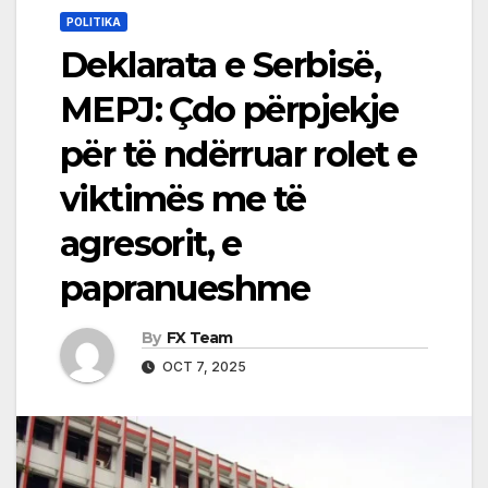
POLITIKA
Deklarata e Serbisë,
MEPJ: Çdo përpjekje
për të ndërruar rolet e
viktimës me të
agresorit, e
papranueshme
By
FX Team
OCT 7, 2025