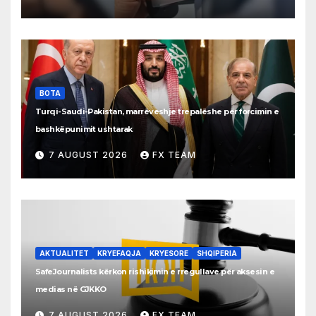
BOTA
Turqi-Saudi-Pakistan, marrëveshje trepalëshe për forcimin e
bashkëpunimit ushtarak
7 AUGUST 2026
FX TEAM
AKTUALITET
KRYEFAQJA
KRYESORE
SHQIPERIA
SafeJournalists kërkon rishikimin e rregullave për aksesin e
medias në GJKKO
7 AUGUST 2026
FX TEAM