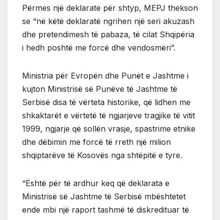
Përmes një deklarate për shtyp, MEPJ thekson
se “në këtë deklaratë ngrihen një seri akuzash
dhe pretendimesh të pabaza, të cilat Shqipëria
i hedh poshtë me forcë dhe vendosmëri”.
Ministria për Evropën dhe Punët e Jashtme i
kujton Ministrisë së Punëve të Jashtme të
Serbisë disa të vërteta historike, që lidhen me
shkaktarët e vërtetë të ngjarjeve tragjike të vitit
1999, ngjarje që sollën vrasje, spastrime etnike
dhe dëbimin me forcë të rreth një milion
shqiptarëve të Kosovës nga shtëpitë e tyre.
“Është për të ardhur keq që deklarata e
Ministrisë së Jashtme të Serbisë mbështetet
ende mbi një raport tashmë të diskredituar të