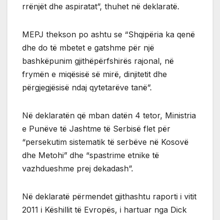
rrënjët dhe aspiratat”, thuhet në deklaratë.
MEPJ thekson po ashtu se “Shqipëria ka qenë
dhe do të mbetet e gatshme për një
bashkëpunim gjithëpërfshirës rajonal, në
frymën e miqësisë së mirë, dinjitetit dhe
përgjegjësisë ndaj qytetarëve tanë”.
Në deklaratën që mban datën 4 tetor, Ministria
e Punëve të Jashtme të Serbisë flet për
“persekutim sistematik të serbëve në Kosovë
dhe Metohi” dhe “spastrime etnike të
vazhdueshme prej dekadash”.
Në deklaratë përmendet gjithashtu raporti i vitit
2011 i Këshillit të Evropës, i hartuar nga Dick