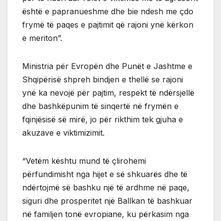
është e papranueshme dhe bie ndesh me çdo
frymë të paqes e pajtimit që rajoni ynë kërkon
e meriton”.
Ministria për Evropën dhe Punët e Jashtme e
Shqipërisë shpreh bindjen e thellë se rajoni
ynë ka nevojë për pajtim, respekt të ndërsjellë
dhe bashkëpunim të sinqertë në frymën e
fqinjësisë së mirë, jo për rikthim tek gjuha e
akuzave e viktimizimit.
“Vetëm kështu mund të çlirohemi
përfundimisht nga hijet e së shkuarës dhe të
ndërtojmë së bashku një të ardhme në paqe,
siguri dhe prosperitet një Ballkan të bashkuar
në familjen tonë evropiane, ku përkasim nga