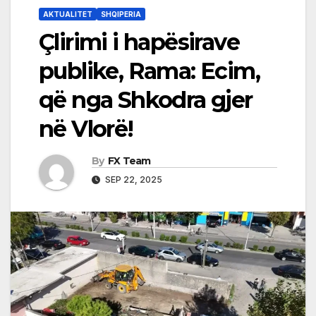
AKTUALITET
SHQIPERIA
Çlirimi i hapësirave
publike, Rama: Ecim,
që nga Shkodra gjer
në Vlorë!
By
FX Team
SEP 22, 2025