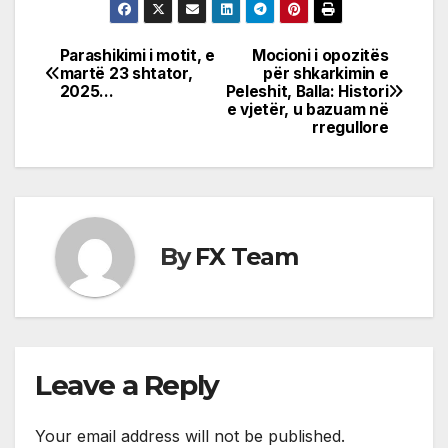
Parashikimi i motit, e
Mocioni i opozitës
Post
martë 23 shtator,
për shkarkimin e
2025…
Peleshit, Balla: Histori
navigation
e vjetër, u bazuam në
rregullore
By
FX Team
Leave a Reply
Your email address will not be published.