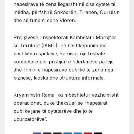
hapësirave të zëna ilegalisht në disa qytete të
mëdha, përfshirë Shkodrën, Tiranën, Durrësin
dhe së fundmi edhe Vlorën.
Prej javësh, Inspektorati Kombëtar i Mbrojtjes
së Territorit (IKMT), në bashkëpunim me
bashkitë respektive, ka nisur një fushatë
kombëtare për prishjen e ndërtimeve pa leje
dhe lirimin e hapësirave publike të zëna nga
biznese, kioska dhe struktura informale.
Kryeministri Rama, ka mbështetur vazhdimisht
operacionet, duke theksuar se “hapësirat
publike janë të qytetarëve dhe jo të
uzurpatorëve”.