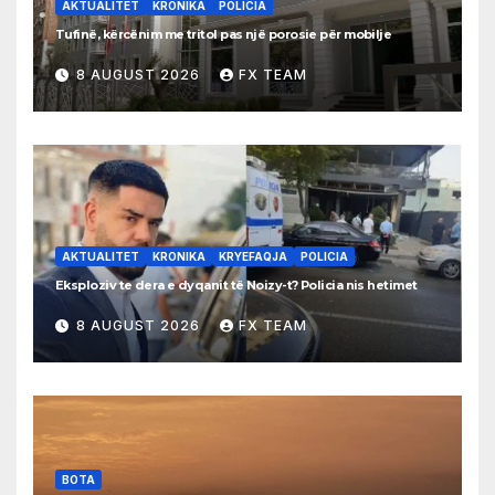
AKTUALITET
KRONIKA
POLICIA
Tufinë, kërcënim me tritol pas një porosie për mobilje
8 AUGUST 2026
FX TEAM
AKTUALITET
KRONIKA
KRYEFAQJA
POLICIA
Eksploziv te dera e dyqanit të Noizy-t? Policia nis hetimet
8 AUGUST 2026
FX TEAM
BOTA