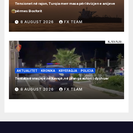
Tensionet në rajon, Turqia merr masa për lëvizjen e anijeve
përmes Bosforit
8 AUGUST 2026
FX TEAM
AKTUALITET
KRONIKA
KRYEFAQJA
POLICIA
Tentativë vrasjeje në Kavajë, në pranga autori i dyshuar
8 AUGUST 2026
FX TEAM