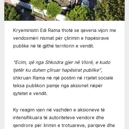
Kryeministri Edi Rama thotë se qeveria vijon me
vendosmëri nismat për çlirimin e hapësirave
publike në të gjithë territorin e vendit.
“Ecim, që nga Shkodra gjer në Vlorë, e kudo
tjetër ku duhen çliruar hapësirat publike”
,
shkruan Rama në një postim në rrjetet sociale
teksa publikon pamje nga aksionet nëpër
qytetet e vendit.
Ky reagim vjen në vazhdën e aksioneve të
intensifikuara të autoriteteve vendore dhe
qendrore për lirimin e trotuareve, parqeve dhe