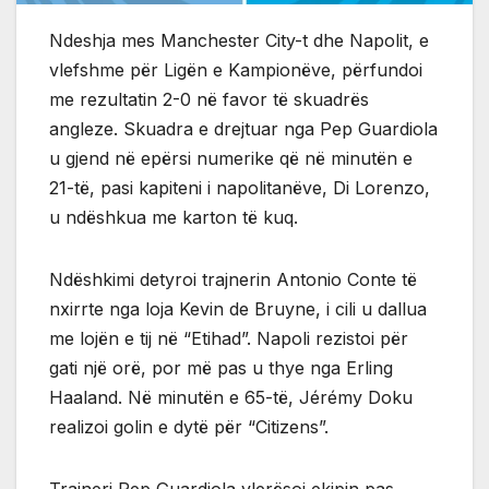
Ndeshja mes Manchester City-t dhe Napolit, e
vlefshme për Ligën e Kampionëve, përfundoi
me rezultatin 2-0 në favor të skuadrës
angleze. Skuadra e drejtuar nga Pep Guardiola
u gjend në epërsi numerike që në minutën e
21-të, pasi kapiteni i napolitanëve, Di Lorenzo,
u ndëshkua me karton të kuq.
Ndëshkimi detyroi trajnerin Antonio Conte të
nxirrte nga loja Kevin de Bruyne, i cili u dallua
me lojën e tij në “Etihad”. Napoli rezistoi për
gati një orë, por më pas u thye nga Erling
Haaland. Në minutën e 65-të, Jérémy Doku
realizoi golin e dytë për “Citizens”.