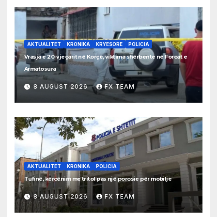
AKTUALITET
KRONIKA
KRYESORE
POLICIA
Vrasja e 20-vjeçarit në Korçë, viktima shërbente në Forcat e
Armatosura
8 AUGUST 2026
FX TEAM
AKTUALITET
KRONIKA
POLICIA
Tufinë, kërcënim me tritol pas një porosie për mobilje
8 AUGUST 2026
FX TEAM