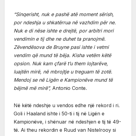
“Sinqerisht, nuk e pashë atë moment sërish,
por ndeshja u shkatërrua në vazhdim për ne.
Nuk e di nëse ishte e drejtë, por arbitri mori
vendimin e tij dhe ne duhet ta pranojmë.
Zëvendësova de Bruyne pasi ishte i vetmi
vendim që mund të bëja. Kisha vetëm këtë
opsion. Nuk kam çfarë t’u them lojtarëve,
luajtën mirë, në mbrojtje u treguam të zotë.
Mendoj se në Ligën e Kampionëve mund të
bëjmë më mirë”,
Antonio Conte.
Në këtë ndeshje u vendos edhe një rekord i ri.
Goli i Haaland ishte i 50-ti i tij në Ligën e
Kampionëve, i shënuar në ndeshjen e tij të 49-
të. Ai theu rekordin e Ruud van Nistelrooy si