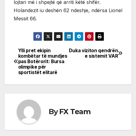
lojtari më i shpejtë që arriti këtë shifër.
Holandezit iu deshën 62 ndeshje, ndërsa Lionel
Messit 66.
Ylli pret ekipin
Duka viziton qendrën
Post
kombëtar të mundjes
e sistemit VAR
pas Botërorit: Bursa
navigation
olimpike për
sportistët elitarë
By
FX Team