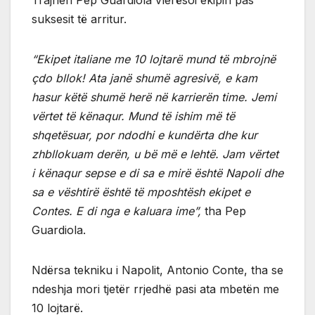
Trajneri Pep Guardiola vlerësoi ekipin pas
suksesit të arritur.
“Ekipet italiane me 10 lojtarë mund të mbrojnë
çdo bllok! Ata janë shumë agresivë, e kam
hasur këtë shumë herë në karrierën time. Jemi
vërtet të kënaqur. Mund të ishim më të
shqetësuar, por ndodhi e kundërta dhe kur
zhbllokuam derën, u bë më e lehtë. Jam vërtet
i kënaqur sepse e di sa e mirë është Napoli dhe
sa e vështirë është të mposhtësh ekipet e
Contes. E di nga e kaluara ime”,
tha Pep
Guardiola.
Ndërsa tekniku i Napolit, Antonio Conte, tha se
ndeshja mori tjetër rrjedhë pasi ata mbetën me
10 lojtarë.