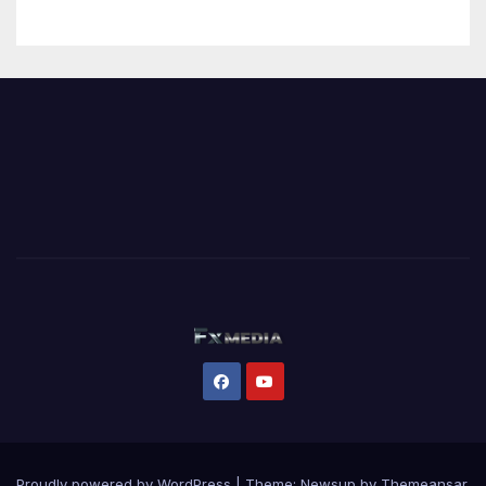
Proudly powered by WordPress
|
Theme:
Newsup
by
Themeansar
.