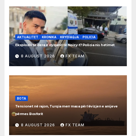
AKTUALITET
KRONIKA
KRYEFAQJA
POLICIA
Eksploziv te dera e dyqanit të Noizy-t? Policia nis hetimet
8 AUGUST 2026
FX TEAM
BOTA
Tensionet në rajon, Turqia merr masa për lëvizjen e anijeve
përmes Bosforit
8 AUGUST 2026
FX TEAM