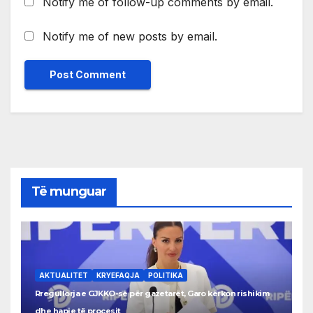
Notify me of follow-up comments by email.
Notify me of new posts by email.
Të munguar
AKTUALITET
KRYEFAQJA
POLITIKA
Rregullorja e GJKKO-së për gazetarët, Garo kërkon rishikim
dhe hapje të procesit