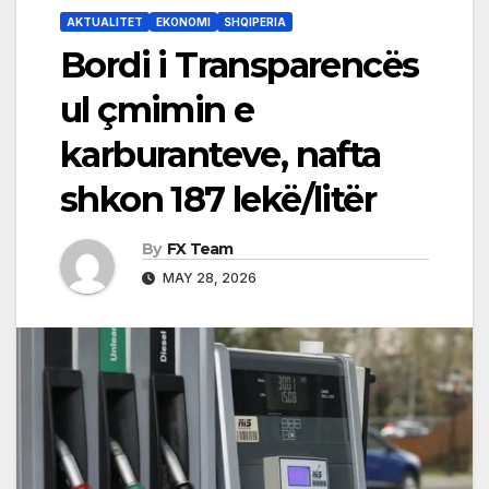
AKTUALITET
EKONOMI
SHQIPERIA
Bordi i Transparencës
ul çmimin e
karburanteve, nafta
shkon 187 lekë/litër
By
FX Team
MAY 28, 2026