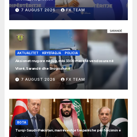
7 AUGUST 2026
FX TEAM
AKTUALITET
KRYEFAQJA
POLICIA
Aksionet rrugore në jug, mbi 3300 masa të vendosura në
Vlorë, Sarandë dhe Rrogozhinë
7 AUGUST 2026
FX TEAM
BOTA
Turqi-Saudi-Pakistan, marrëveshje trepalëshe për forcimin e