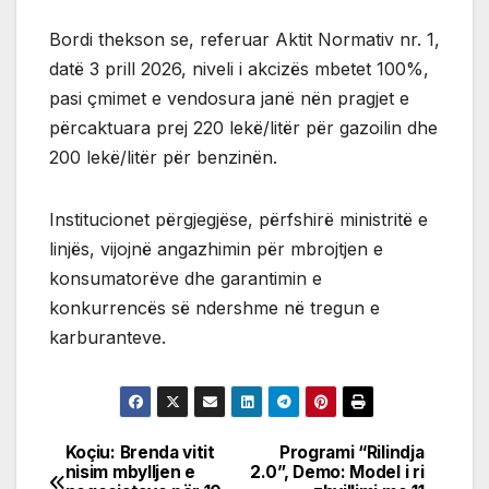
Bordi thekson se, referuar Aktit Normativ nr. 1,
datë 3 prill 2026, niveli i akcizës mbetet 100%,
pasi çmimet e vendosura janë nën pragjet e
përcaktuara prej 220 lekë/litër për gazoilin dhe
200 lekë/litër për benzinën.
Institucionet përgjegjëse, përfshirë ministritë e
linjës, vijojnë angazhimin për mbrojtjen e
konsumatorëve dhe garantimin e
konkurrencës së ndershme në tregun e
karburanteve.
Koçiu: Brenda vitit
Programi “Rilindja
Post
nisim mbylljen e
2.0”, Demo: Model i ri