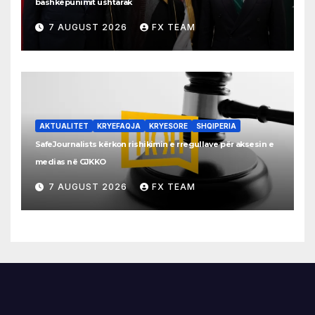
bashkëpunimit ushtarak
7 AUGUST 2026
FX TEAM
AKTUALITET
KRYEFAQJA
KRYESORE
SHQIPERIA
SafeJournalists kërkon rishikimin e rregullave për aksesin e
medias në GJKKO
7 AUGUST 2026
FX TEAM