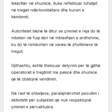
lekë/litër në shumicë, duke reflektuar luhatjet
në tregjet ndërkombëtare dhe kursin e
këmbimit.
Autoritetet bëjnë të ditur se çmimet e reja do të
mbeten në fuqi deri në mbledhjen e ardhshme,
ku do të rishikohen në varësi të zhvillimeve të
tregut.
Gjithashtu, është theksuar detyrimi për të gjithë
operatorët e tregtimit me pakicë dhe shumicë
që të zbatojnë vendimin.
Në rast të shkeljeve, paralajmërohet pezullim i
aktivitetit për subjektet që nuk respektojnë
çmimet e përcaktuara.