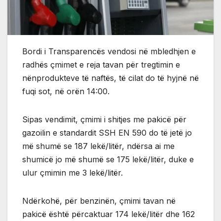
Bordi i Transparencës vendosi në mbledhjen e
radhës çmimet e reja tavan për tregtimin e
nënprodukteve të naftës, të cilat do të hyjnë në
fuqi sot, në orën 14:00.
Sipas vendimit, çmimi i shitjes me pakicë për
gazoilin e standardit SSH EN 590 do të jetë jo
më shumë se 187 lekë/litër, ndërsa ai me
shumicë jo më shumë se 175 lekë/litër, duke e
ulur çmimin me 3 lekë/litër.
Ndërkohë, për benzinën, çmimi tavan në
pakicë është përcaktuar 174 lekë/litër dhe 162