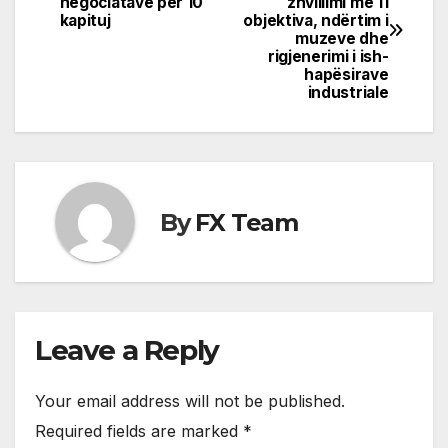
negociatave për 10
zhvillimi me 11
navigation
kapituj
objektiva, ndërtim i
muzeve dhe
rigjenerimi i ish-
hapësirave
industriale
By
FX Team
Leave a Reply
Your email address will not be published.
Required fields are marked
*