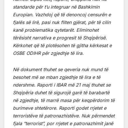
standarde për t’u integruar në Bashkimin
Europian. Vazhdoj që të denoncoj censurën e
fjalës së lirë, pasi nuk fliten gjërat, për të cilin
kanë problematika qytetarët. Eliminohet
tërësisht narrativa e progresit të Shqipërisë.
Kërkohet që të plotësohen të gjitha kërkesat e
OSBE ODIHR për zgjedhje të lira.
Në dokument thuhet se qeveria nuk mund të
besohet më se mban zgjedhje të lira e të
ndershme. Raporti i IBAR më 21 maj thuhet se
Shqipëria duhet të sigurojë garë të barabartë
në zgjedhje, të marrë masa për keqpërdorim të
burimeve shtetërore. Raporti godet rrjetet e
terroristëve të patronazhistëve. Nuk përmendet
fjala “terrorist”, por rrjetet e patronazhimit janë