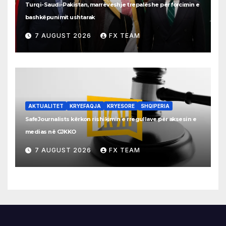
Turqi-Saudi-Pakistan, marrëveshje trepalëshe për forcimin e
bashkëpunimit ushtarak
7 AUGUST 2026
FX TEAM
AKTUALITET
KRYEFAQJA
KRYESORE
SHQIPERIA
SafeJournalists kërkon rishikimin e rregullave për aksesin e
medias në GJKKO
7 AUGUST 2026
FX TEAM