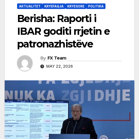
AKTUALITET
KRYEFAQJA
KRYESORE
POLITIKA
Berisha: Raporti i
IBAR goditi rrjetin e
patronazhistëve
By
FX Team
MAY 22, 2026