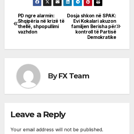
PD ngre alarmin:
Dosja shkon në SPAK:
Post
Shqipëria në krizë të
Evi Kokalari akuzon
thellë, shpopullimi
familjen Berisha për
navigation
vazhdon
kontroll të Partisë
Demokratike
By
FX Team
Leave a Reply
Your email address will not be published.