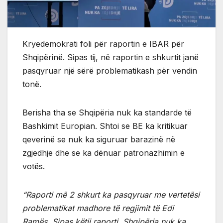
Kryedemokrati foli për raportin e IBAR për
Shqipërinë. Sipas tij, në raportin e shkurtit janë
pasqyruar një sërë problematikash për vendin
tonë.
Berisha tha se Shqipëria nuk ka standarde të
Bashkimit Europian. Shtoi se BE ka kritikuar
qeverinë se nuk ka siguruar barazinë në
zgjedhje dhe se ka dënuar patronazhimin e
votës.
“Raporti më 2 shkurt ka pasqyruar me vertetësi
problematikat madhore të regjimit të Edi
Ramës. Sipas këtij raporti, Shqipëria nuk ka