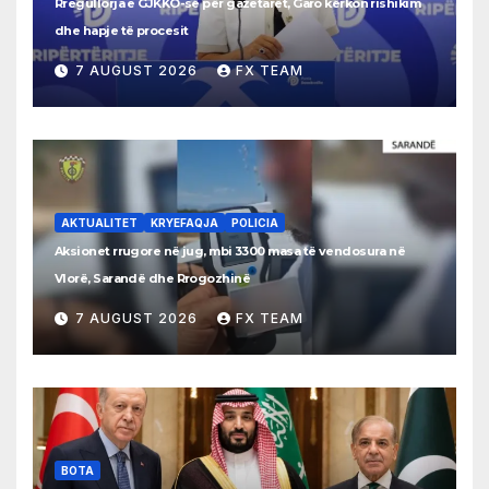
Rregullorja e GJKKO-së për gazetarët, Garo kërkon rishikim
dhe hapje të procesit
7 AUGUST 2026
FX TEAM
AKTUALITET
KRYEFAQJA
POLICIA
Aksionet rrugore në jug, mbi 3300 masa të vendosura në
Vlorë, Sarandë dhe Rrogozhinë
7 AUGUST 2026
FX TEAM
BOTA