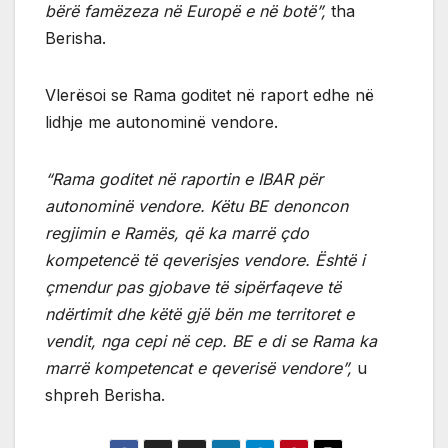
bërë famëzeza në Europë e në botë”,
tha
Berisha.
Vlerësoi se Rama goditet në raport edhe në
lidhje me autonominë vendore.
“Rama goditet në raportin e IBAR për
autonominë vendore. Këtu BE denoncon
regjimin e Ramës, që ka marrë çdo
kompetencë të qeverisjes vendore. Është i
çmendur pas gjobave të sipërfaqeve të
ndërtimit dhe këtë gjë bën me territoret e
vendit, nga cepi në cep. BE e di se Rama ka
marrë kompetencat e qeverisë vendore”,
u
shpreh Berisha.