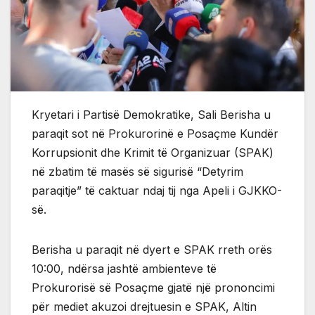
Kryetari i Partisë Demokratike, Sali Berisha u
paraqit sot në Prokurorinë e Posaçme Kundër
Korrupsionit dhe Krimit të Organizuar (SPAK)
në zbatim të masës së sigurisë “Detyrim
paraqitje” të caktuar ndaj tij nga Apeli i GJKKO-
së.
Berisha u paraqit në dyert e SPAK rreth orës
10:00, ndërsa jashtë ambienteve të
Prokurorisë së Posaçme gjatë një prononcimi
për mediet akuzoi drejtuesin e SPAK, Altin