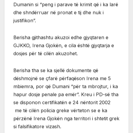
Dumanin si “peng i parave të krimit që i ka larë
dhe shndërruar në pronat e tij dhe nuk i
justifikon”.
Berisha gjithashtu akuzoi edhe gjyqtaren e
GJKKO, Irena Gjokën, e cila është gjyqtarja e
dosjes për të cilën akuzohet.
Berisha tha se ka sjellë dokumente që
dëshmojnë se çfarë përfaqëson Irena me 5
mbiemra, por që Dumani “për ta mbrojtur, i ka
hapur dosje penale pa emër”. Kreu i PD-së tha
se disponon certifikatën e 24 nëntorit 2002
me të cilën policia greke vërteton se e ka
përzënë Irena Gjokën nga territori i shtetit grek
si falsifikatore vizash.