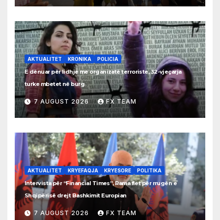
AKTUALITET
KRONIKA
POLICIA
E dënuar për lidhje me organizatë terroriste, 32-vjeçarja
turke mbetet në burg
7 AUGUST 2026
FX TEAM
AKTUALITET
KRYEFAQJA
KRYESORE
POLITIKA
Intervista për “Financial Times”, Rama flet për rrugën e
Shqipërisë drejt Bashkimit Europian
7 AUGUST 2026
FX TEAM