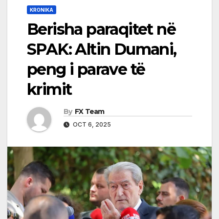
KRONIKA
Berisha paraqitet në
SPAK: Altin Dumani,
peng i parave të
krimit
By
FX Team
OCT 6, 2025