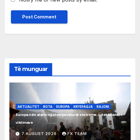
Të munguar
AKTUALITET
BOTA
EUROPA
KRYEFAQJA
RAJONI
Europa nën alarm nga temperaturat ekstreme, rritet bilanci i
viktimave
7 AUGUST 2026
FX TEAM