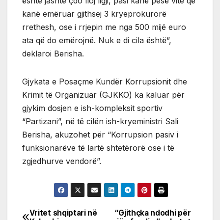
është jashtë çdo lloj ligji, pasi kanë pesë vite që
kanë emëruar gjithsej 3 kryeprokurorë
rrethesh, ose i rrjepin me nga 500 mijë euro
ata që do emërojnë. Nuk e di cila është”,
deklaroi Berisha.
Gjykata e Posaçme Kundër Korrupsionit dhe
Krimit të Organizuar (GJKKO) ka kaluar për
gjykim dosjen e ish-kompleksit sportiv
“Partizani”, në të cilën ish-kryeministri Sali
Berisha, akuzohet për “Korrupsion pasiv i
funksionarëve të lartë shtetërorë ose i të
zgjedhurve vendorë”.
Vritet shqiptari në
“Gjithçka ndodhi për
Post