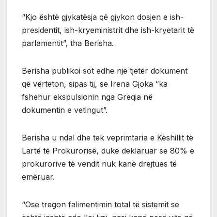
“Kjo është gjykatësja që gjykon dosjen e ish-
presidentit, ish-kryeministrit dhe ish-kryetarit të
parlamentit”, tha Berisha.
Berisha publikoi sot edhe një tjetër dokument
që vërteton, sipas tij, se Irena Gjoka “ka
fshehur ekspulsionin nga Greqia në
dokumentin e vetingut”.
Berisha u ndal dhe tek veprimtaria e Këshillit të
Lartë të Prokurorisë, duke deklaruar se 80% e
prokurorive të vendit nuk kanë drejtues të
emëruar.
“Ose tregon falimentimin total të sistemit se