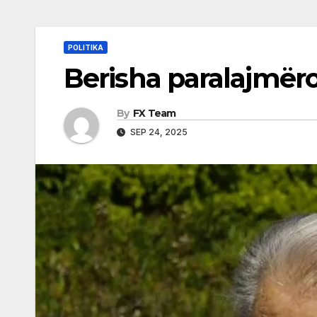
POLITIKA
Berisha paralajmëro
By
FX Team
SEP 24, 2025