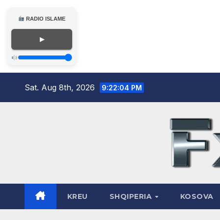
RADIO ISLAME
▶
Skip
Sat. Aug 8th, 2026
9:22:05 PM
to
content
KREU
SHQIPERIA
KOSOVA