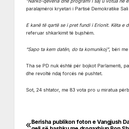
“Narko-qeveria dhe programi i saj u votua në er
paralajmëroi kryetari i Partisë Demokratike Sal
E kanë të qartë se i pret fundi i Erionit. Këta e 
referuar shkarkimit të bujshëm.
“Sapo ta kem datën, do ta komunikoj”
, bëri me
Tha se PD nuk është për bojkot Parlamenti, pas
dhe revoltë ndaj forcës në pushtet.
Sot, 24 shtator, me 83 vota pro u miratua pë
Berisha publikon foton e Vangjush Da
Post
qeli së bashku me drogaxhiun Ron S