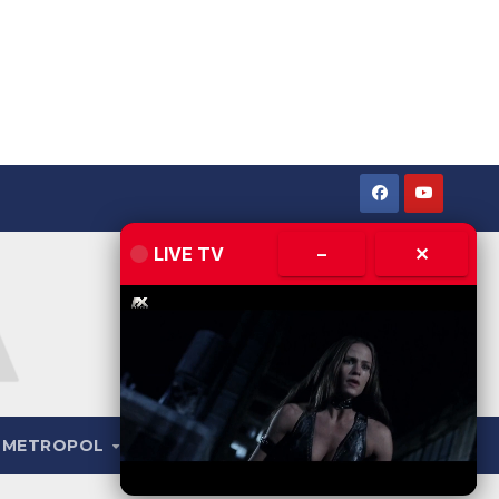
LIVE TV
–
✕
METROPOL
LIVE