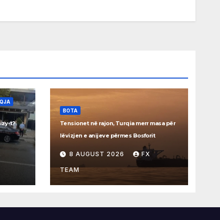
AQJA
BOTA
izy-t?
Tensionet në rajon, Turqia merr masa për
lëvizjen e anijeve përmes Bosforit
8 AUGUST 2026
FX
TEAM