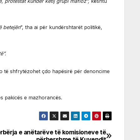
 protestat kundër këtij grupi mafioz”,
kështu
më betejën
”, tha ai për kundërshtarët politikë,
ë”.
j do të shfrytëzohet çdo hapësirë për denoncime
es pakicës e mazhorancës.
rbërja e anëtarëve të komisioneve të
përhershme të Kuvendit