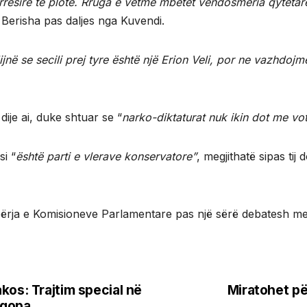
rësirë të plotë. Rruga e vetme mbetet vendosmëria qytetare,
i Berisha pas daljes nga Kuvendi.
dijnë se secili prej tyre është një Erion Veli, por ne vazhdoj
 dije ai, duke shtuar se “
narko-diktaturat nuk ikin dot me vot
i “
është parti e vlerave konservatore”
, megjithatë sipas ti
rbërja e Komisioneve Parlamentare pas një sërë debatesh m
kos: Trajtim special në
Miratohet pë
hqopa