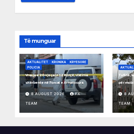
Të munguar
AKTUALITET
KRONIKA
KRYESORE
POLICIA
AKTUAL
Vrasja e 20-vjeçarit në Korçë, viktima
Tufinë, k
shërbente në Forcat e Armatosura
për mobi
8 AUGUST 2026
FX
8 A
TEAM
TEAM