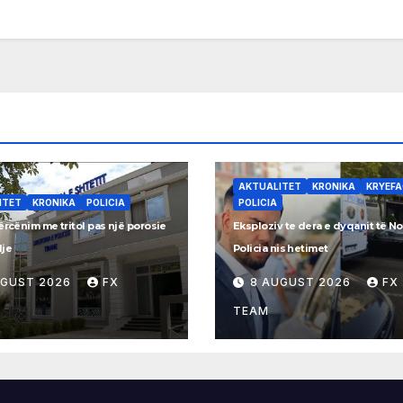
AKTUALITET
KRONIKA
KRYEF
ITET
KRONIKA
POLICIA
POLICIA
ërcënim me tritol pas një porosie
Eksploziv te dera e dyqanit të No
lje
Policia nis hetimet
UGUST 2026
FX
8 AUGUST 2026
FX
TEAM