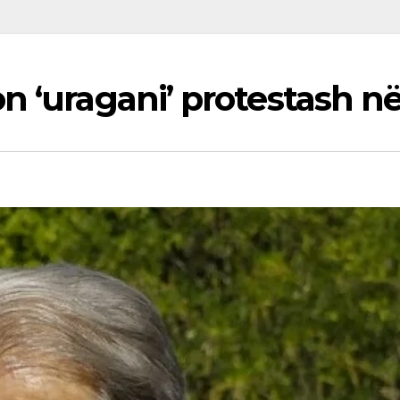
n ‘uragani’ protestash n