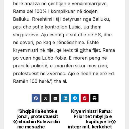
bërë analiza në çështjen e vendimmarrjeve,
Rama del 100% i komplikuar në dosjen
Balluku. Rreshtimi i tij i detyruar nga Balluku,
pasi dhe sot e kontrollon Lubia, ua them
shqiptarëve. Ajo është po sot dhe në PS, dhe
në qeveri, po kaq e rëndësishme. Është
kryeministri në hije, që lëviz të gjitha fijet. Rama
po vuan nga Lubo-fobia. E morën peng në
prani të policisë, e zvarritën sikur mos njeri,
protestuesit në Zvërnec. Ajo e hedh në erë Edi
Ramën 100 herë.”, tha ai.
“Shqipëria është e
Kryeministri Rama:
Post
jona”, protestuesit
Prioritet mbyllja e
mbushin Bulevardin
kapitujve të
navigation
me mesazhe
integrimit, kërkohet