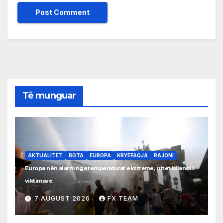
Të munguar
AKTUALITET
BOTA
EUROPA
KRYEFAQJA
RAJONI
Europa nën alarm nga temperaturat ekstreme, rritet bilanci i
viktimave
7 AUGUST 2026
FX TEAM