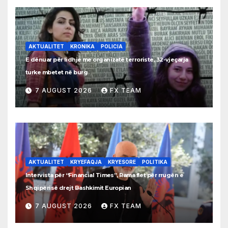
AKTUALITET
KRONIKA
POLICIA
E dënuar për lidhje me organizatë terroriste, 32-vjeçarja
turke mbetet në burg
7 AUGUST 2026
FX TEAM
AKTUALITET
KRYEFAQJA
KRYESORE
POLITIKA
Intervista për “Financial Times”, Rama flet për rrugën e
Shqipërisë drejt Bashkimit Europian
7 AUGUST 2026
FX TEAM