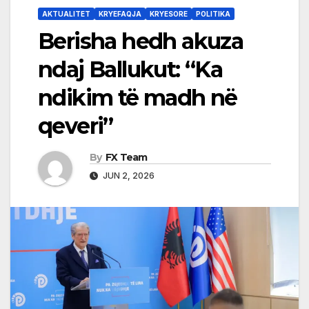
AKTUALITET
KRYEFAQJA
KRYESORE
POLITIKA
Berisha hedh akuza
ndaj Ballukut: “Ka
ndikim të madh në
qeveri”
By
FX Team
JUN 2, 2026