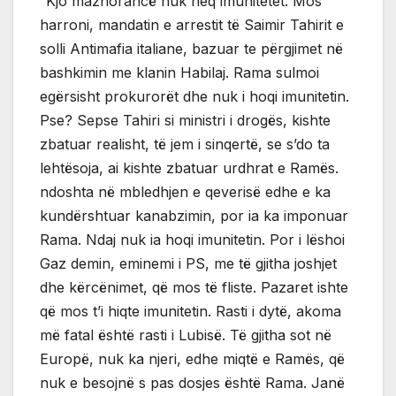
“Kjo mazhorancë nuk heq imunitetet. Mos
harroni, mandatin e arrestit të Saimir Tahirit e
solli Antimafia italiane, bazuar te përgjimet në
bashkimin me klanin Habilaj. Rama sulmoi
egërsisht prokurorët dhe nuk i hoqi imunitetin.
Pse? Sepse Tahiri si ministri i drogës, kishte
zbatuar realisht, të jem i sinqertë, se s’do ta
lehtësoja, ai kishte zbatuar urdhrat e Ramës.
ndoshta në mbledhjen e qeverisë edhe e ka
kundërshtuar kanabzimin, por ia ka imponuar
Rama. Ndaj nuk ia hoqi imunitetin. Por i lëshoi
Gaz demin, eminemi i PS, me të gjitha joshjet
dhe kërcënimet, që mos të fliste. Pazaret ishte
që mos t’i hiqte imunitetin. Rasti i dytë, akoma
më fatal është rasti i Lubisë. Të gjitha sot në
Europë, nuk ka njeri, edhe miqtë e Ramës, që
nuk e besojnë s pas dosjes është Rama. Janë