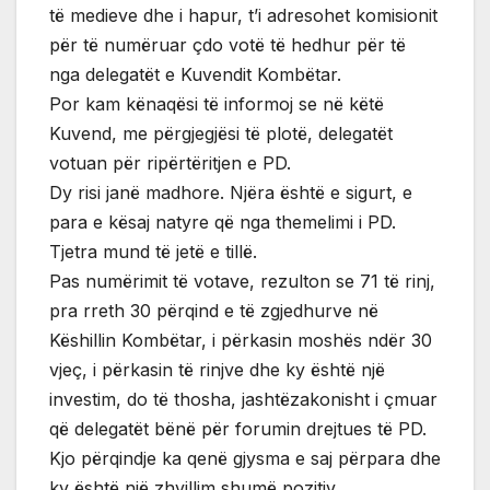
të medieve dhe i hapur, t’i adresohet komisionit
për të numëruar çdo votë të hedhur për të
nga delegatët e Kuvendit Kombëtar.
Por kam kënaqësi të informoj se në këtë
Kuvend, me përgjegjësi të plotë, delegatët
votuan për ripërtëritjen e PD.
Dy risi janë madhore. Njëra është e sigurt, e
para e kësaj natyre që nga themelimi i PD.
Tjetra mund të jetë e tillë.
Pas numërimit të votave, rezulton se 71 të rinj,
pra rreth 30 përqind e të zgjedhurve në
Këshillin Kombëtar, i përkasin moshës ndër 30
vjeç, i përkasin të rinjve dhe ky është një
investim, do të thosha, jashtëzakonisht i çmuar
që delegatët bënë për forumin drejtues të PD.
Kjo përqindje ka qenë gjysma e saj përpara dhe
ky është një zhvillim shumë pozitiv.