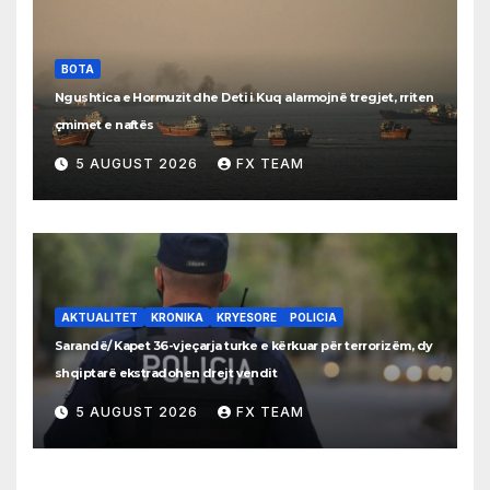
BOTA
Ngushtica e Hormuzit dhe Deti i Kuq alarmojnë tregjet, rriten
çmimet e naftës
5 AUGUST 2026
FX TEAM
AKTUALITET
KRONIKA
KRYESORE
POLICIA
Sarandë/ Kapet 36-vjeçarja turke e kërkuar për terrorizëm, dy
shqiptarë ekstradohen drejt vendit
5 AUGUST 2026
FX TEAM