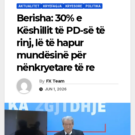
AKTUALITET
KRYEFAQJA
KRYESORE
POLITIKA
Berisha: 30% e
Këshillit të PD-së të
rinj, lë të hapur
mundësinë për
nënkryetare të re
By
FX Team
JUN 1, 2026