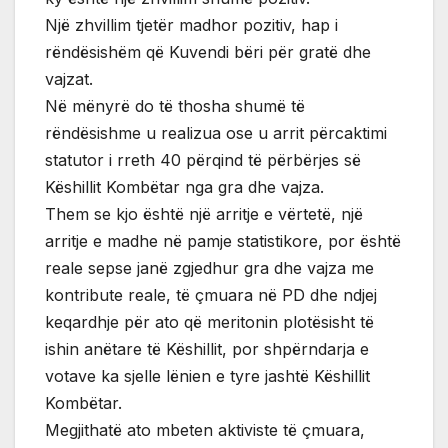
Një zhvillim tjetër madhor pozitiv, hap i
rëndësishëm që Kuvendi bëri për gratë dhe
vajzat.
Në mënyrë do të thosha shumë të
rëndësishme u realizua ose u arrit përcaktimi
statutor i rreth 40 përqind të përbërjes së
Këshillit Kombëtar nga gra dhe vajza.
Them se kjo është një arritje e vërtetë, një
arritje e madhe në pamje statistikore, por është
reale sepse janë zgjedhur gra dhe vajza me
kontribute reale, të çmuara në PD dhe ndjej
keqardhje për ato që meritonin plotësisht të
ishin anëtare të Këshillit, por shpërndarja e
votave ka sjelle lënien e tyre jashtë Këshillit
Kombëtar.
Megjithatë ato mbeten aktiviste të çmuara,