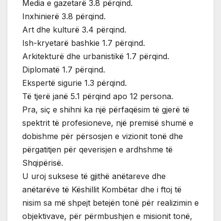
Media e gazetarë 3.8 përqind.
Inxhinierë 3.8 përqind.
Art dhe kulturë 3.4 përqind.
Ish-kryetarë bashkie 1.7 përqind.
Arkitekturë dhe urbanistikë 1.7 përqind.
Diplomatë 1.7 përqind.
Ekspertë sigurie 1.3 përqind.
Të tjerë janë 5.1 përqind apo 12 persona.
Pra, siç e shihni ka një përfaqësim të gjerë të
spektrit të profesioneve, një premisë shumë e
dobishme për përsosjen e vizionit tonë dhe
përgatitjen për qeverisjen e ardhshme të
Shqipërisë.
U uroj suksese të gjithë anëtareve dhe
anëtarëve të Këshillit Kombëtar dhe i ftoj të
nisim sa më shpejt betejën tonë për realizimin e
objektivave, për përmbushjen e misionit tonë,