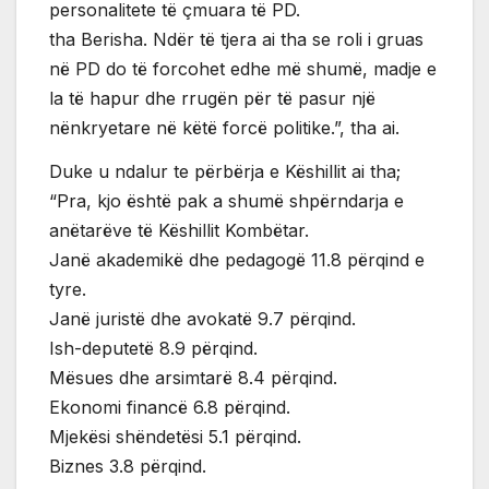
personalitete të çmuara të PD.
tha Berisha. Ndër të tjera ai tha se roli i gruas
në PD do të forcohet edhe më shumë, madje e
la të hapur dhe rrugën për të pasur një
nënkryetare në këtë forcë politike.”, tha ai.
Duke u ndalur te përbërja e Këshillit ai tha;
“Pra, kjo është pak a shumë shpërndarja e
anëtarëve të Këshillit Kombëtar.
Janë akademikë dhe pedagogë 11.8 përqind e
tyre.
Janë juristë dhe avokatë 9.7 përqind.
Ish-deputetë 8.9 përqind.
Mësues dhe arsimtarë 8.4 përqind.
Ekonomi financë 6.8 përqind.
Mjekësi shëndetësi 5.1 përqind.
Biznes 3.8 përqind.