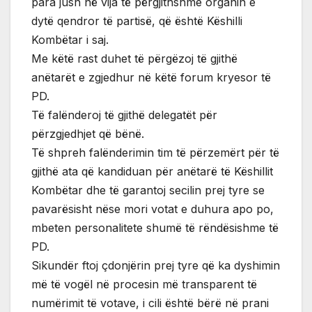
para jush në vija të përgjithshme organin e
dytë qendror të partisë, që është Këshilli
Kombëtar i saj.
Me këtë rast duhet të përgëzoj të gjithë
anëtarët e zgjedhur në këtë forum kryesor të
PD.
Të falënderoj të gjithë delegatët për
përzgjedhjet që bënë.
Të shpreh falënderimin tim të përzemërt për të
gjithë ata që kandiduan për anëtarë të Këshillit
Kombëtar dhe të garantoj secilin prej tyre se
pavarësisht nëse mori votat e duhura apo po,
mbeten personalitete shumë të rëndësishme të
PD.
Sikundër ftoj çdonjërin prej tyre që ka dyshimin
më të vogël në procesin më transparent të
numërimit të votave, i cili është bërë në prani