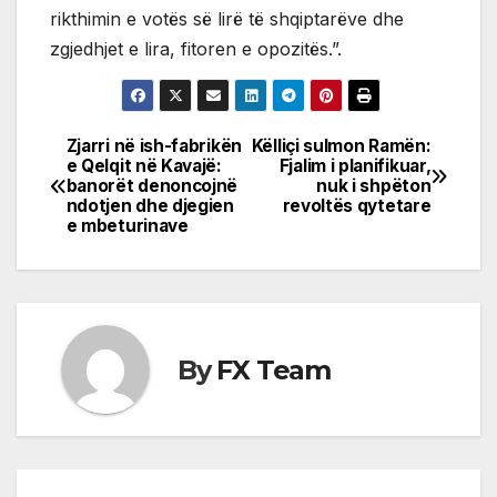
rikthimin e votës së lirë të shqiptarëve dhe
zgjedhjet e lira, fitoren e opozitës.”.
Zjarri në ish-fabrikën
Këlliçi sulmon Ramën:
Post
e Qelqit në Kavajë:
Fjalim i planifikuar,
banorët denoncojnë
nuk i shpëton
navigation
ndotjen dhe djegien
revoltës qytetare
e mbeturinave
By
FX Team