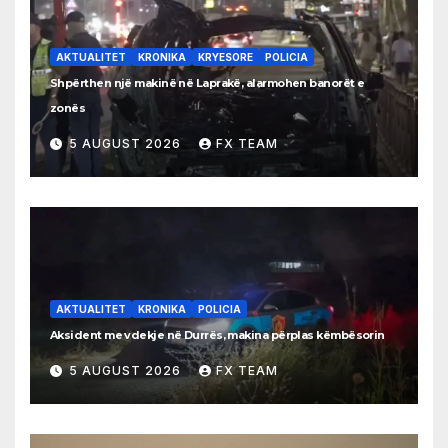
AKTUALITET
KRONIKA
KRYESORE
POLICIA
Shpërthen një makinë në Laprakë, alarmohen banorët e
zonës
5 AUGUST 2026
FX TEAM
AKTUALITET
KRONIKA
POLICIA
Aksident me vdekje në Durrës, makina përplas këmbësorin
5 AUGUST 2026
FX TEAM