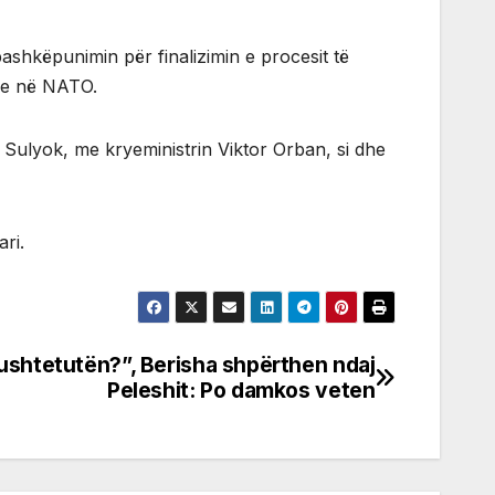
bashkëpunimin për finalizimin e procesit të
nde në NATO.
 Sulyok, me kryeministrin Viktor Orban, si dhe
ri.
Kushtetutën?”, Berisha shpërthen ndaj
Peleshit: Po damkos veten