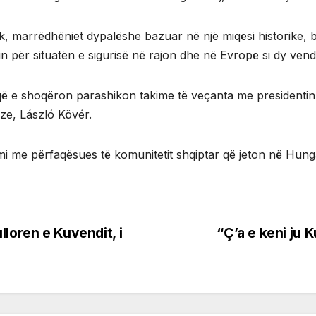
tik, marrëdhëniet dypalëshe bazuar në një miqësi historike, 
n për situatën e sigurisë në rajon dhe në Evropë si dy ve
 që e shoqëron parashikon takime të veçanta me presidentin
e, László Kövér.
imi me përfaqësues të komunitetit shqiptar që jeton në Hunga
loren e Kuvendit, i
“Ç’a e keni ju 