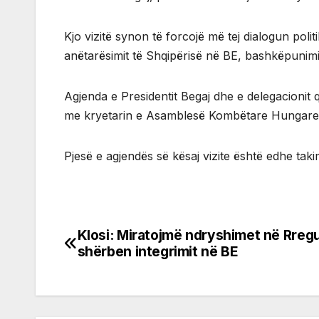
Kjo vizitë synon të forcojë më tej dialogun poli
anëtarësimit të Shqipërisë në BE, bashkëpunimi
Agjenda e Presidentit Begaj dhe e delegacionit
me kryetarin e Asamblesë Kombëtare Hungarez
Pjesë e agjendës së kësaj vizite është edhe tak
Klosi: Miratojmë ndryshimet në Rregul
Post
shërben integrimit në BE
navigation