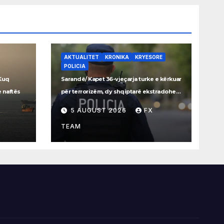
AKTUALITET
KRONIKA
KRYESORE
POLICIA
 Kuq
Sarandë/ Kapet 36-vjeçarja turke e kërkuar
e naftës
për terrorizëm, dy shqiptarë ekstradohen
drejt vendit
5 AUGUST 2026
FX
TEAM