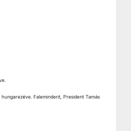
ve.
e hungarezëve. Faleminderit, President Tamás