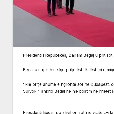
Presidenti i Republikës, Bajram Begaj u prit so
Begaj u shpreh se kjo pritje është dëshmi e mi
“Një pritje shumë e ngrohtë sot në Budapest, 
Sulyok!”, shkroi Begaj në një postim në rrjetet s
Presidenti Begaj, po zhvillon sot një vizitë zyr