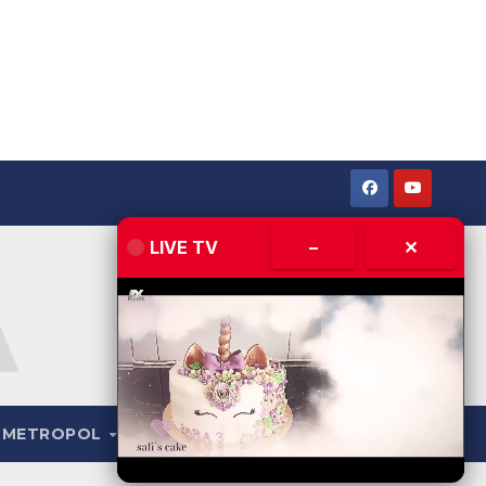
LIVE TV
–
✕
METROPOL
LIVE