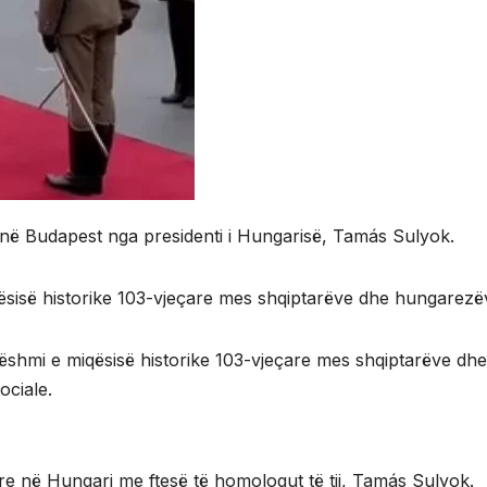
t në Budapest nga presidenti i Hungarisë, Tamás Sulyok.
qësisë historike 103-vjeçare mes shqiptarëve dhe hungarezë
dëshmi e miqësisë historike 103-vjeçare mes shqiptarëve dh
ociale.
tare në Hungari me ftesë të homologut të tij, Tamás Sulyok.