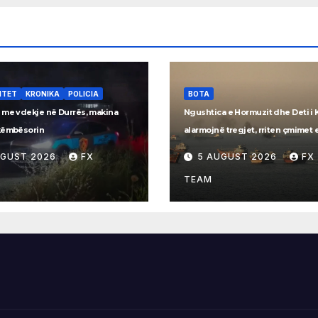
ITET
KRONIKA
POLICIA
BOTA
 me vdekje në Durrës, makina
Ngushtica e Hormuzit dhe Deti i
këmbësorin
alarmojnë tregjet, rriten çmimet 
UGUST 2026
FX
5 AUGUST 2026
FX
TEAM