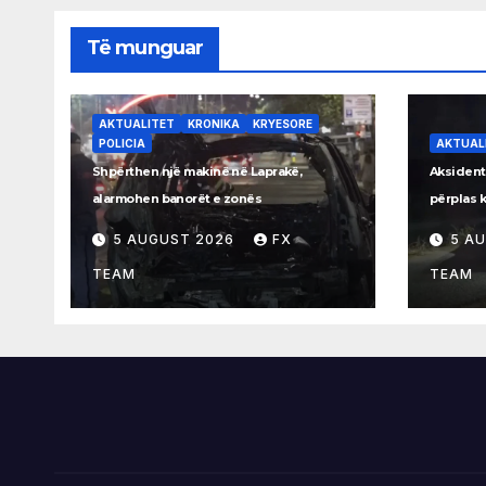
Të munguar
AKTUALITET
KRONIKA
KRYESORE
POLICIA
AKTUAL
Shpërthen një makinë në Laprakë,
Aksident
alarmohen banorët e zonës
përplas 
5 AUGUST 2026
FX
5 A
TEAM
TEAM