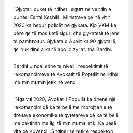
“Gjyqtari duket të ndihet i sigurt në vendin e
punës. Është Këshilli i Ministrave që në vitin
2020 ka hequr policët në gjykata. Kjo VKM ka
bërë që të mos ketë siguri dhe gjykatësit të jenë
të pambrojtur. Gjykata e Apelit ka 90 gjyqtarë,
që nuk dinë a kanë apo jo zyra”, tha Bardhi.
Bardhi u ndal edhe te niveli i respektimit të
rekomandimeve të Avokatit të Popullit në lidhje
me minimumin jetik në vend.
“Nga viti 2020, Avokati i Popullit ka dhënë një
rekomandim që ka të bëjë me mbrojtjen e të
drejtave ekonomike të qytetarëve që ka të bëjë
me caktimin me ligj të minimumit jetik. Ka pesë
vite që Kuvendi i Shqipërisë nuk e respekton