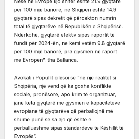
Nëse në Evropë kjo shifër është 21.9 gjyqtarë
për 100 mijë banorë, në Shqipëri është 14.9
gjyqtarë sipas dekretit që përcakton numrin
total të gjyqtarëve në Republikën e Shqipërisë.
Ndërkohë, gjyqtarë efektiv sipas raportit të
fundit për 2024-ën, ne kemi vetëm 9.8 gjyqtarë
për 100 mijë banorë, pra gjysmën në raport
me Evropën”, tha Ballanca.
Avokati i Popullit cilësoi se “në një realitet si
Shqipëria, një vend që ka goxha konflikte
sociale, pronësore, apo krim të organizuar,
janë këta gjyqtarë me gjysmën e kapaciteteve
evropiane të gjyqtarëve që përballojnë më
shumë punë se sa ajo që është e
përballueshme sipas standardeve të Këshillit të
Evropës”.