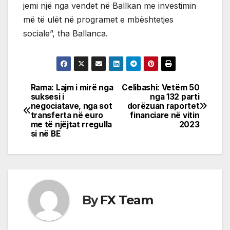
jemi një nga vendet në Ballkan me investimin
më të ulët në programet e mbështetjes
sociale”, tha Ballanca.
Rama: Lajm i mirë nga
Celibashi: Vetëm 50
Post
suksesi i
nga 132 parti
negociatave, nga sot
dorëzuan raportet
navigation
transferta në euro
financiare në vitin
me të njëjtat rregulla
2023
si në BE
By
FX Team