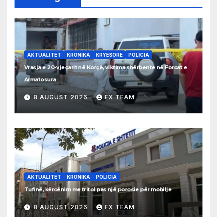
AKTUALITET
KRONIKA
KRYESORE
POLICIA
Vrasja e 20-vjeçarit në Korçë, viktima shërbente në Forcat e
Armatosura
8 AUGUST 2026
FX TEAM
AKTUALITET
KRONIKA
POLICIA
Tufinë, kërcënim me tritol pas një porosie për mobilje
8 AUGUST 2026
FX TEAM