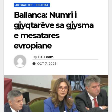
AKTUALITET
POLITIKA
Ballanca: Numri i
gjyqtarëve sa gjysma
e mesatares
evropiane
By
FX Team
OCT 7, 2025