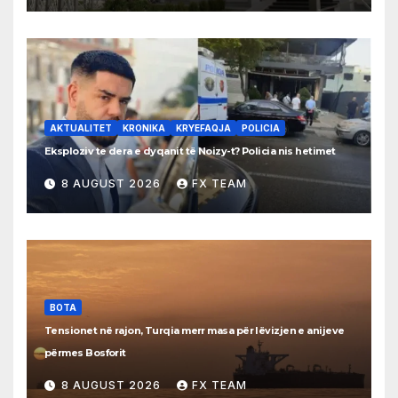
AKTUALITET
KRONIKA
KRYEFAQJA
POLICIA
Eksploziv te dera e dyqanit të Noizy-t? Policia nis hetimet
8 AUGUST 2026
FX TEAM
BOTA
Tensionet në rajon, Turqia merr masa për lëvizjen e anijeve
përmes Bosforit
8 AUGUST 2026
FX TEAM