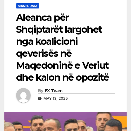
MAQEDONIA
Aleanca për
Shqiptarët largohet
nga koalicioni
qeverisës në
Maqedoninë e Veriut
dhe kalon në opozitë
By
FX Team
MAY 13, 2025