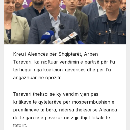
Kreu i Aleancës për Shqiptarët, Arben
Taravari, ka njoftuar vendimin e partisë për t’u
tërhequr nga koalicioni qeverisës dhe për t’u
angazhuar në opozitë.
Taravari theksoi se ky vendim vjen pas
kritikave të qytetarëve për mospërmbushjen e
premtimeve të bëra, ndërsa theksoi se Aleanca
do të garojë e pavarur në zgjedhjet lokale të
tetorit.