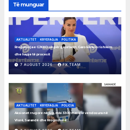
Të munguar
AKTUALITET
KRYEFAQJA
POLITIKA
Rregullorja e GJKKO-së për gazetarët, Garo kërkon rishikim
dhe hapje të procesit
7 AUGUST 2026
FX TEAM
AKTUALITET
KRYEFAQJA
POLICIA
Aksionet rrugore në jug, mbi 3300 masa të vendosura në
Vlorë, Sarandë dhe Rrogozhinë