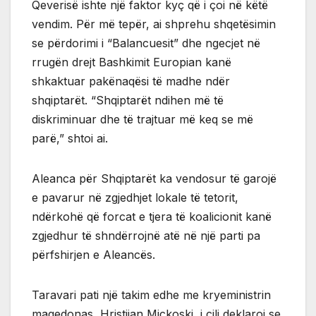
Qeverisë ishte një faktor kyç që i çoi në këtë
vendim. Për më tepër, ai shprehu shqetësimin
se përdorimi i “Balancuesit” dhe ngecjet në
rrugën drejt Bashkimit Europian kanë
shkaktuar pakënaqësi të madhe ndër
shqiptarët. “Shqiptarët ndihen më të
diskriminuar dhe të trajtuar më keq se më
parë,” shtoi ai.
Aleanca për Shqiptarët ka vendosur të garojë
e pavarur në zgjedhjet lokale të tetorit,
ndërkohë që forcat e tjera të koalicionit kanë
zgjedhur të shndërrojnë atë në një parti pa
përfshirjen e Aleancës.
Taravari pati një takim edhe me kryeministrin
maqedonas, Hristijan Mickoski, i cili deklaroi se