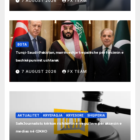
7 AUGUST 2026
FX TEAM
BOTA
Turqi-Saudi-Pakistan, marrëveshje trepalëshe për forcimin e
bashkëpunimit ushtarak
7 AUGUST 2026
FX TEAM
AKTUALITET
KRYEFAQJA
KRYESORE
SHQIPERIA
SafeJournalists kërkon rishikimin e rregullave për aksesin e
medias në GJKKO