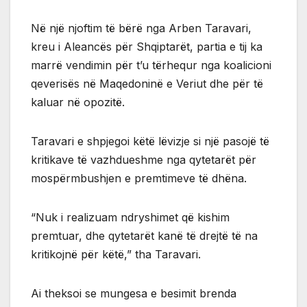
Në një njoftim të bërë nga Arben Taravari,
kreu i Aleancës për Shqiptarët, partia e tij ka
marrë vendimin për t’u tërhequr nga koalicioni
qeverisës në Maqedoninë e Veriut dhe për të
kaluar në opozitë.
Taravari e shpjegoi këtë lëvizje si një pasojë të
kritikave të vazhdueshme nga qytetarët për
mospërmbushjen e premtimeve të dhëna.
“Nuk i realizuam ndryshimet që kishim
premtuar, dhe qytetarët kanë të drejtë të na
kritikojnë për këtë,” tha Taravari.
Ai theksoi se mungesa e besimit brenda