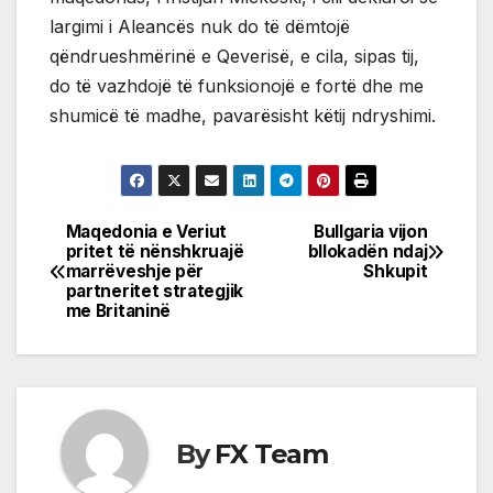
largimi i Aleancës nuk do të dëmtojë
qëndrueshmërinë e Qeverisë, e cila, sipas tij,
do të vazhdojë të funksionojë e fortë dhe me
shumicë të madhe, pavarësisht këtij ndryshimi.
Maqedonia e Veriut
Bullgaria vijon
Post
pritet të nënshkruajë
bllokadën ndaj
marrëveshje për
Shkupit
navigation
partneritet strategjik
me Britaninë
By
FX Team