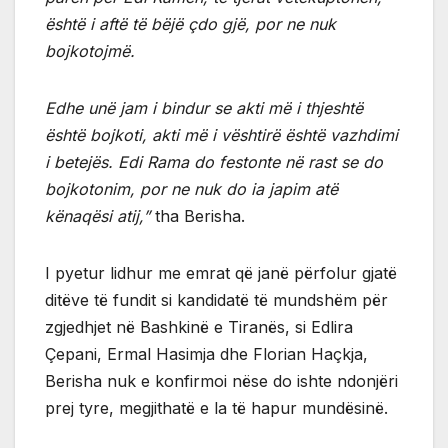
është i aftë të bëjë çdo gjë, por ne nuk
bojkotojmë.
Edhe unë jam i bindur se akti më i thjeshtë
është bojkoti, akti më i vështirë është vazhdimi
i betejës. Edi Rama do festonte në rast se do
bojkotonim, por ne nuk do ia japim atë
kënaqësi atij,”
tha Berisha.
I pyetur lidhur me emrat që janë përfolur gjatë
ditëve të fundit si kandidatë të mundshëm për
zgjedhjet në Bashkinë e Tiranës, si Edlira
Çepani, Ermal Hasimja dhe Florian Haçkja,
Berisha nuk e konfirmoi nëse do ishte ndonjëri
prej tyre, megjithatë e la të hapur mundësinë.