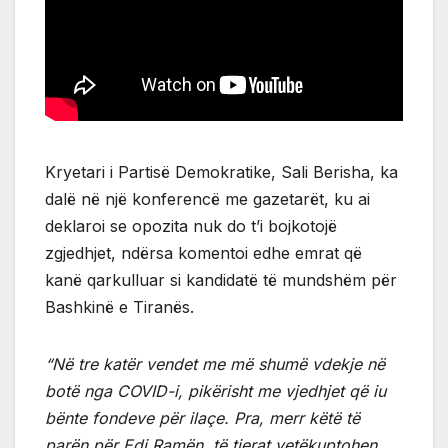
Kryetari i Partisë Demokratike, Sali Berisha, ka
dalë në një konferencë me gazetarët, ku ai
deklaroi se opozita nuk do t’i bojkotojë
zgjedhjet, ndërsa komentoi edhe emrat që
kanë qarkulluar si kandidatë të mundshëm për
Bashkinë e Tiranës.
“Në tre katër vendet me më shumë vdekje në
botë nga COVID-i, pikërisht me vjedhjet që iu
bënte fondeve për ilaçe. Pra, merr këtë të
parën për Edi Ramën, të tjerat vetëkuptohen,