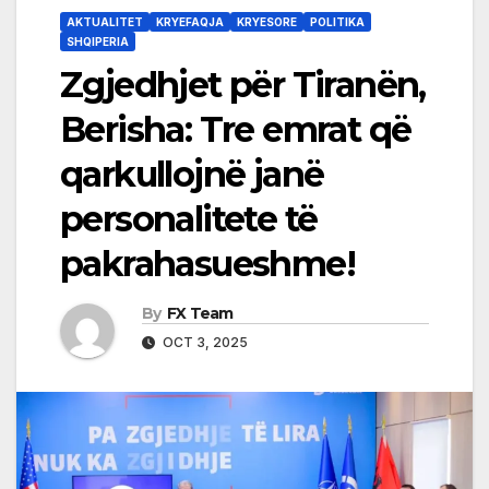
AKTUALITET
KRYEFAQJA
KRYESORE
POLITIKA
SHQIPERIA
Zgjedhjet për Tiranën,
Berisha: Tre emrat që
qarkullojnë janë
personalitete të
pakrahasueshme!
By
FX Team
OCT 3, 2025