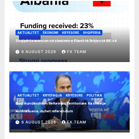
AKTUALITET
EKONOMI
KRYESORE
SHQIPERIA
Shqipëria avancon në zbatimin e Planit të Rritjes të BE-së
6 AUGUST 2026
FX TEAM
AKTUALITET
KRYEFAQJA
KRYESORE
POLITIKA
Boçi kundërshton Reformën Territoriale: Ka shkelje
kushtetuese, duhet referendum
6 AUGUST 2026
FX TEAM