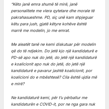
“Këto janë emra shumë të mirë, janë
personalitete me vlera qytetare dhe morale të
pakrahasueshme. PD, siç unë kam shpjeguar
këtu para jush, gjatë këtyre kohëve është
marrë me modelin, jo me emrat.
Me aleatët tanë ne kemi diskutuar për modelin
që do të ndjekim. Do jetë kjo një kandidaturë e
PD-së apo nuk do jetë, do jetë një kandidaturë
e koalicionit apo nuk do jetë, do jetë një
kandidaturë e pavarur jashtë koalicionit, por
koalicioni do e mbështesë? Cila është ujdia më
e mirë?
Ne kandidaturë kemi, për t’u përballur me
kandidaturën e COVID-it, por ne nga gara nuk