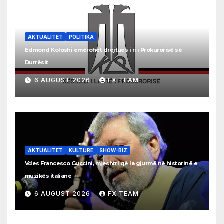
AKTUALITET
POLITIKA
Edmond Koloshi emërohet drejtues i ri i Prokurorisë së
Durrësit
6 AUGUST 2026
FX TEAM
AKTUALITET
KULTURE
SHOW-BIZ
Vdes Francesco Guccini, mjeshtri që la gjurmë në historinë e
muzikës italiane
6 AUGUST 2026
FX TEAM