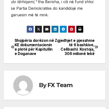
do tërhiqemi,”
tha Berisha, i cili në fund shtoi
se Partia Demokratike do kandidojë me
garuesin më të mirë.
Shqipëria dorëzon në
Zgjedhjet e pjesshme
Post
KE dokumentacionin
të 6 bashkive,
e plotë për Kapitullin
Celibashi: Kostoja,
navigation
e Doganave
306 milionë lekë
By
FX Team