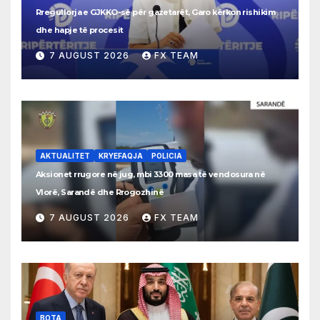
Rregullorja e GJKKO-së për gazetarët, Garo kërkon rishikim
dhe hapje të procesit
7 AUGUST 2026
FX TEAM
AKTUALITET
KRYEFAQJA
POLICIA
Aksionet rrugore në jug, mbi 3300 masa të vendosura në
Vlorë, Sarandë dhe Rrogozhinë
7 AUGUST 2026
FX TEAM
BOTA