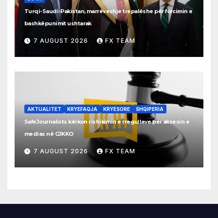
Turqi-Saudi-Pakistan, marrëveshje trepalëshe për forcimin e
bashkëpunimit ushtarak
7 AUGUST 2026
FX TEAM
AKTUALITET
KRYEFAQJA
KRYESORE
SHQIPERIA
SafeJournalists kërkon rishikimin e rregullave për aksesin e
medias në GJKKO
7 AUGUST 2026
FX TEAM