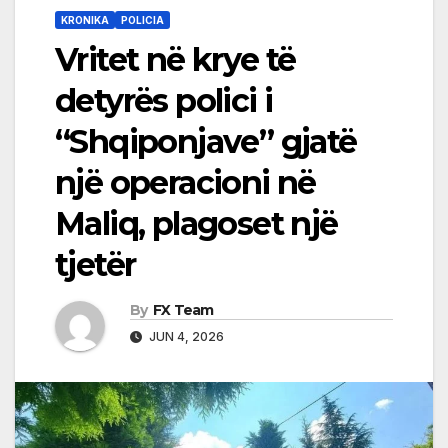
KRONIKA
POLICIA
Vritet në krye të
detyrës polici i
“Shqiponjave” gjatë
një operacioni në
Maliq, plagoset një
tjetër
By
FX Team
JUN 4, 2026