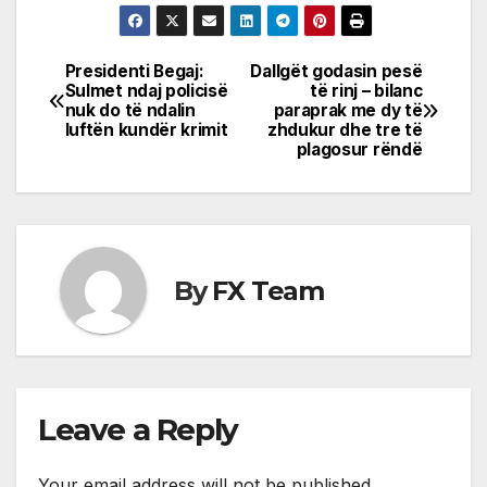
Presidenti Begaj:
Dallgët godasin pesë
Post
Sulmet ndaj policisë
të rinj – bilanc
nuk do të ndalin
paraprak me dy të
navigation
luftën kundër krimit
zhdukur dhe tre të
plagosur rëndë
By
FX Team
Leave a Reply
Your email address will not be published.