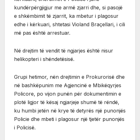
kundërpërgjigjur me armë zjarri dhe, si pasojë
e shkëmbimit të zjarrit, ka mbetur i plagosur
edhe i kërkuari, shtetasi Violand Braçellari, i cili
më pas është arrestuar.
Në drejtim të vendit të ngjarjes është nisur
helikopteri i shëndetësisë.
Grupi hetimor, nën drejtimin e Prokurorisë dhe
në bashkëpunim me Agjencinë e Mbikëqyrjes
Policore, po vijon punën për dokumentimin e
plotë ligjor të kësaj ngjarjeje shumë të rëndë,
ku humbi jetën në krye të detyrës një punonjës
Policie dhe mbeti i plagosur një tjetër punonjës
i Policisë.