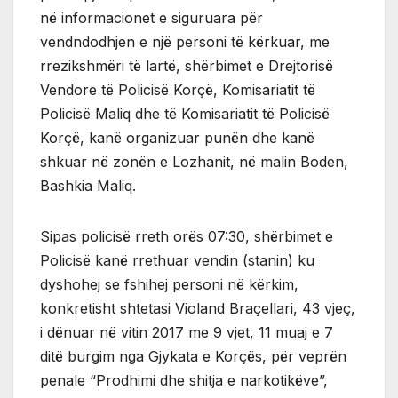
në informacionet e siguruara për
vendndodhjen e një personi të kërkuar, me
rrezikshmëri të lartë, shërbimet e Drejtorisë
Vendore të Policisë Korçë, Komisariatit të
Policisë Maliq dhe të Komisariatit të Policisë
Korçë, kanë organizuar punën dhe kanë
shkuar në zonën e Lozhanit, në malin Boden,
Bashkia Maliq.
Sipas policisë rreth orës 07:30, shërbimet e
Policisë kanë rrethuar vendin (stanin) ku
dyshohej se fshihej personi në kërkim,
konkretisht shtetasi Violand Braçellari, 43 vjeç,
i dënuar në vitin 2017 me 9 vjet, 11 muaj e 7
ditë burgim nga Gjykata e Korçës, për veprën
penale “Prodhimi dhe shitja e narkotikëve”,