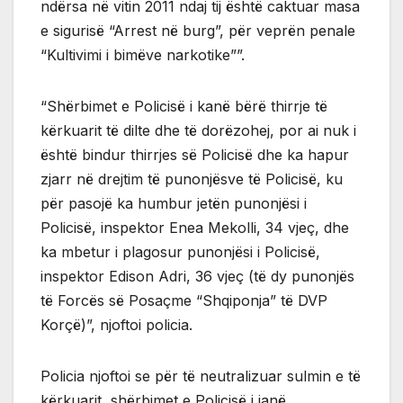
ndërsa në vitin 2011 ndaj tij është caktuar masa
e sigurisë “Arrest në burg”, për veprën penale
“Kultivimi i bimëve narkotike””.
“Shërbimet e Policisë i kanë bërë thirrje të
kërkuarit të dilte dhe të dorëzohej, por ai nuk i
është bindur thirrjes së Policisë dhe ka hapur
zjarr në drejtim të punonjësve të Policisë, ku
për pasojë ka humbur jetën punonjësi i
Policisë, inspektor Enea Mekolli, 34 vjeç, dhe
ka mbetur i plagosur punonjësi i Policisë,
inspektor Edison Adri, 36 vjeç (të dy punonjës
të Forcës së Posaçme “Shqiponja” të DVP
Korçë)”, njoftoi policia.
Policia njoftoi se për të neutralizuar sulmin e të
kërkuarit, shërbimet e Policisë i janë