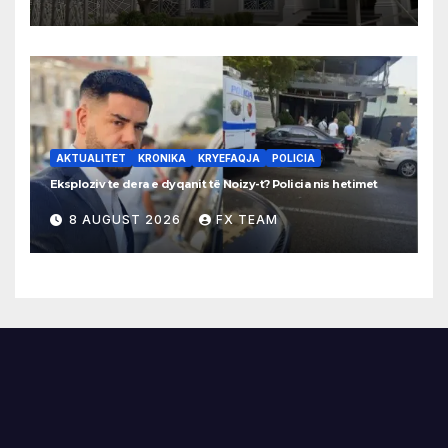
AKTUALITET
KRONIKA
KRYEFAQJA
POLICIA
Eksploziv te dera e dyqanit të Noizy-t? Policia nis hetimet
8 AUGUST 2026
FX TEAM