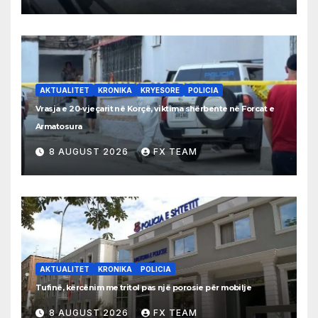
AKTUALITET
KRONIKA
KRYESORE
POLICIA
Vrasja e 20-vjeçarit në Korçë, viktima shërbente në Forcat e
Armatosura
8 AUGUST 2026
FX TEAM
AKTUALITET
KRONIKA
POLICIA
Tufinë, kërcënim me tritol pas një porosie për mobilje
8 AUGUST 2026
FX TEAM