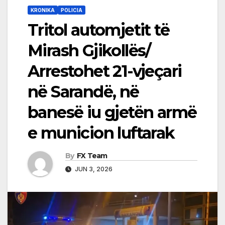
KRONIKA
POLICIA
Tritol automjetit të
Mirash Gjikollës/
Arrestohet 21-vjeçari
në Sarandë, në
banesë iu gjetën armë
e municion luftarak
By
FX Team
JUN 3, 2026