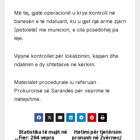
Më tej, gjatë operacionit u krye kontroll në
banesën e të ndaluarit, ku u gjet një armë zjarri
(pistoletë) me municion, e cila posedohej pa
leje.
Vijojnë kontrollet për lokalizimin, kapjen dhe
ndalimin e dy shtetasve në kërkim.
Materialet procedurale iu referuan
Prokurorisë së Sarandës për veprime të
mëtejshme.
Statistika të majit në
Hetimi për tjetërsim
Post
Fier: 264 vepra
pronash në Zvërnec/