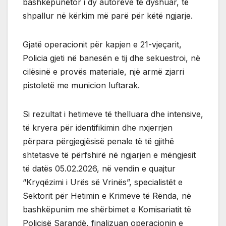
bashkëpunëtor i dy autorëve të dyshuar, të
shpallur në kërkim më parë për këtë ngjarje.
Gjatë operacionit për kapjen e 21-vjeçarit,
Policia gjeti në banesën e tij dhe sekuestroi, në
cilësinë e provës materiale, një armë zjarri
pistoletë me municion luftarak.
Si rezultat i hetimeve të thelluara dhe intensive,
të kryera për identifikimin dhe nxjerrjen
përpara përgjegjësisë penale të të gjithë
shtetasve të përfshirë në ngjarjen e mëngjesit
të datës 05.02.2026, në vendin e quajtur
“Kryqëzimi i Urës së Vrinës”, specialistët e
Sektorit për Hetimin e Krimeve të Rënda, në
bashkëpunim me shërbimet e Komisariatit të
Policisë Sarandë, finalizuan operacionin e