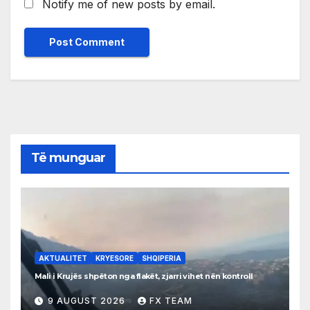
Notify me of new posts by email.
Të munguar
AKTUALITET
KRYESORE
SHQIPERIA
Mali i Krujës shpëton nga flakët, zjarri vihet nën kontroll
9 AUGUST 2026
FX TEAM