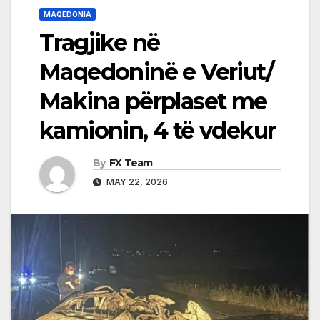
MAQEDONIA
Tragjike në
Maqedoninë e Veriut/
Makina përplaset me
kamionin, 4 të vdekur
By
FX Team
MAY 22, 2026