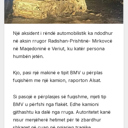
Një aksident i rëndë automobilistik ka ndodhur
në aksin rrugor Radishan-Prishtinë- Mirkovcë
në Maqedoninë e Veriut, ku katër persona
humbën jetën.
Kjo, pasi një makinë e tipit BMV u përplas
fuqishëm me një kamion, raporton Alsat.
Si pasojë e përplasjes së fuqishme, mjeti tip
BMV u përfshi nga flakët. Edhe kamioni
gjithashtu ka dalë nga rruga. Autoritetet kanë
nisur menjëherë hetimet për të zbardhur
shkaqet që çuan në ngjarjen tragjike.