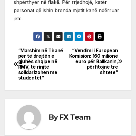
shpërthyer në flakë. Për rrjedhojë, katër
personat që ishin brenda mjetit kanë ndërruar
jetë.
“Marshim në Tiranë
“Vendimi i European
Post
për të drejtën e
Komision: 160 milionë
gjuhës shqipe në
euro për Ballkanin,
navigation
RMV, të rinjtë
përfitojnë tre
solidarizohen me
shtete”
studentët”
By
FX Team