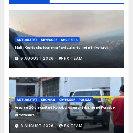
AKTUALITET
KRYESORE
SHQIPERIA
Mali i Krujës shpëton nga flakët, zjarri vihet nën kontroll
9 AUGUST 2026
FX TEAM
AKTUALITET
KRONIKA
KRYESORE
POLICIA
Vrasja e 20-vjeçarit në Korçë, viktima shërbente në Forcat e
Armatosura
8 AUGUST 2026
FX TEAM