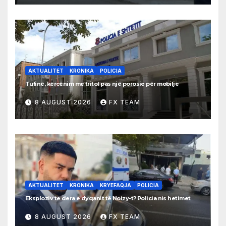
AKTUALITET
KRONIKA
POLICIA
Tufinë, kërcënim me tritol pas një porosie për mobilje
8 AUGUST 2026
FX TEAM
AKTUALITET
KRONIKA
KRYEFAQJA
POLICIA
Eksploziv te dera e dyqanit të Noizy-t? Policia nis hetimet
8 AUGUST 2026
FX TEAM