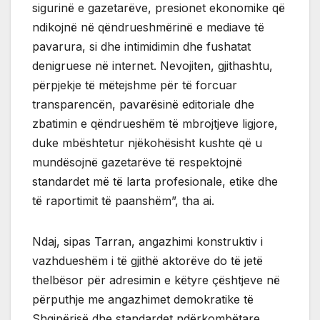
sigurinë e gazetarëve, presionet ekonomike që
ndikojnë në qëndrueshmërinë e mediave të
pavarura, si dhe intimidimin dhe fushatat
denigruese në internet. Nevojiten, gjithashtu,
përpjekje të mëtejshme për të forcuar
transparencën, pavarësinë editoriale dhe
zbatimin e qëndrueshëm të mbrojtjeve ligjore,
duke mbështetur njëkohësisht kushte që u
mundësojnë gazetarëve të respektojnë
standardet më të larta profesionale, etike dhe
të raportimit të paanshëm”, tha ai.
Ndaj, sipas Tarran, angazhimi konstruktiv i
vazhdueshëm i të gjithë aktorëve do të jetë
thelbësor për adresimin e këtyre çështjeve në
përputhje me angazhimet demokratike të
Shqipërisë dhe standardet ndërkombëtare.