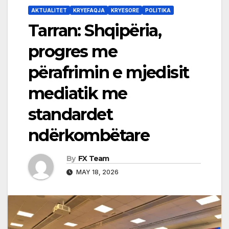
AKTUALITET
KRYEFAQJA
KRYESORE
POLITIKA
Tarran: Shqipëria,
progres me
përafrimin e mjedisit
mediatik me
standardet
ndërkombëtare
By
FX Team
MAY 18, 2026