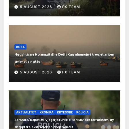
5 AUGUST 2026
FX TEAM
BOTA
Ngushtica e Hormuzit dhe Deti i Kuq alarmojnë tregjet, rriten
çmimet e naftës
5 AUGUST 2026
FX TEAM
AKTUALITET
KRONIKA
KRYESORE
POLICIA
Sarandë/ Kapet 36-vjeçarja turke e kërkuar për terrorizëm, dy
shqiptarë ekstradohen drejt vendit