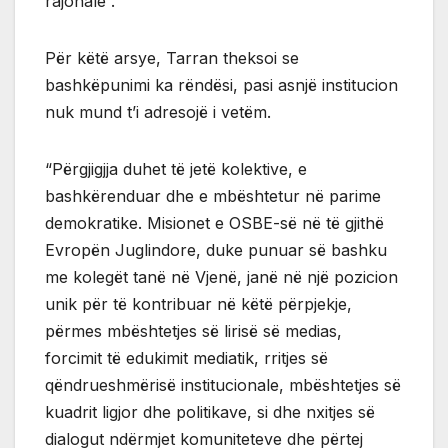
rajonale”.
Për këtë arsye, Tarran theksoi se
bashkëpunimi ka rëndësi, pasi asnjë institucion
nuk mund t’i adresojë i vetëm.
“Përgjigjja duhet të jetë kolektive, e
bashkërenduar dhe e mbështetur në parime
demokratike. Misionet e OSBE-së në të gjithë
Evropën Juglindore, duke punuar së bashku
me kolegët tanë në Vjenë, janë në një pozicion
unik për të kontribuar në këtë përpjekje,
përmes mbështetjes së lirisë së medias,
forcimit të edukimit mediatik, rritjes së
qëndrueshmërisë institucionale, mbështetjes së
kuadrit ligjor dhe politikave, si dhe nxitjes së
dialogut ndërmjet komuniteteve dhe përtej