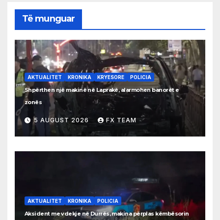
Të munguar
AKTUALITET
KRONIKA
KRYESORE
POLICIA
Shpërthen një makinë në Laprakë, alarmohen banorët e
zonës
5 AUGUST 2026
FX TEAM
AKTUALITET
KRONIKA
POLICIA
Aksident me vdekje në Durrës, makina përplas këmbësorin