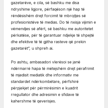
gazetarëve, e cila, së bashku me disa
ndryshime ligjore, përfaqëson një hap të
rëndësishëm drejt forcimit të mbrojtjes së
profesionistëve të medias. Do të nxisja vijimin e
vëmendjes së afërt, së bashku me autoritetet
përkatëse, për të garantuar ndjekje të shpejtë
dhe efektive të të gjitha rasteve që prekin
gazetarët”, u shpreh ai.
Po ashtu, ambasadori vlerësoi se janë
ndërmarrë hapa të mëtejshëm drejt përafrimit
të mjedisit mediatik dhe informativ me
standardet ndërkombëtare, përfshirë
përpjekjet për përmirësimin e kuadrit
rregullator dhe adresimin e sfidave të
kahershme të qeverisjes.