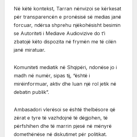
Në këtë kontekst, Tarran nënvizoi se kërkesat
për transparencën e pronësisë së medias janë
forcuar, ndërsa shprehu njëkohësisht besimin
se Autoriteti i Mediave Audiovizive do t’i
zbatojë këto dispozita në frymën me të cilën
janë miratuar.
Komuniteti mediatik në Shqipëri, ndonëse jo i
madh në numër, sipas tij, “është i
mirëinformuar, aktiv dhe luan një rol jetik në
debatin publik”.
Ambasadori vlerësoi se është thelbësore që
zërat e tyre të vazhdojnë të dëgjohen, të
përfshihen dhe të marrin pjesë në mënyrë
domethënëse në diskutimet për politikat.