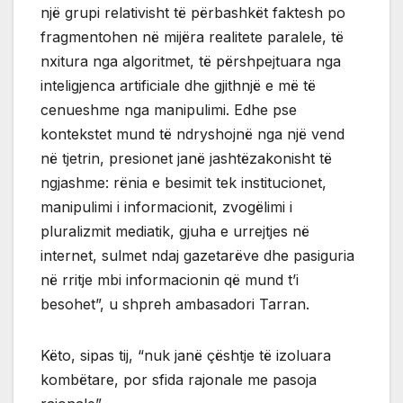
një grupi relativisht të përbashkët faktesh po
fragmentohen në mijëra realitete paralele, të
nxitura nga algoritmet, të përshpejtuara nga
inteligjenca artificiale dhe gjithnjë e më të
cenueshme nga manipulimi. Edhe pse
kontekstet mund të ndryshojnë nga një vend
në tjetrin, presionet janë jashtëzakonisht të
ngjashme: rënia e besimit tek institucionet,
manipulimi i informacionit, zvogëlimi i
pluralizmit mediatik, gjuha e urrejtjes në
internet, sulmet ndaj gazetarëve dhe pasiguria
në rritje mbi informacionin që mund t’i
besohet”, u shpreh ambasadori Tarran.
Këto, sipas tij, “nuk janë çështje të izoluara
kombëtare, por sfida rajonale me pasoja