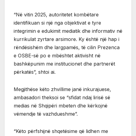
“Në vitin 2025, autoritetet kombëtare
identifikuan si një nga objektivat e tyre
integrimin e edukimit mediatik dhe informativ në
kurrikulat zyrtare arsimore. Ky është një hap i
rëndësishëm dhe largpamës, të cilin Prezenca
e OSBE-së po e mbështet aktivisht në
bashkëpunim me institucionet dhe partnerët
përkatës”, shtoi ai.
Megjithëse këto zhvillime janë inkurajuese,
ambasadori theksoi se “sfidat ndaj lirisë së
medias në Shqipëri mbeten dhe kërkojnë
vëmendje të vazhdueshme”.
“Këto përfshijnë shqetësime që lidhen me