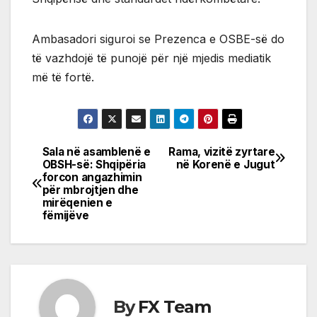
Ambasadori siguroi se Prezenca e OSBE-së do
të vazhdojë të punojë për një mjedis mediatik
më të fortë.
Sala në asamblenë e
Rama, vizitë zyrtare
Post
OBSH-së: Shqipëria
në Korenë e Jugut
forcon angazhimin
navigation
për mbrojtjen dhe
mirëqenien e
fëmijëve
By
FX Team