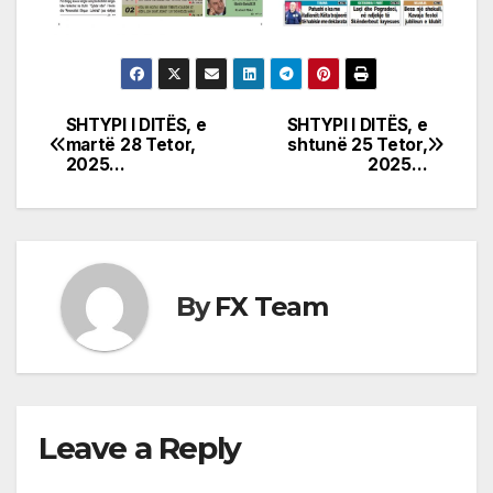
SHTYPI I DITËS, e
SHTYPI I DITËS, e
Post
martë 28 Tetor,
shtunë 25 Tetor,
2025…
2025…
navigation
By
FX Team
Leave a Reply