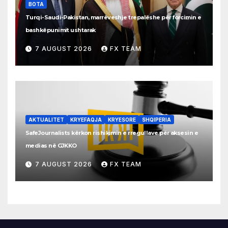
BOTA
Turqi-Saudi-Pakistan, marrëveshje trepalëshe për forcimin e
bashkëpunimit ushtarak
7 AUGUST 2026
FX TEAM
AKTUALITET
KRYEFAQJA
KRYESORE
SHQIPERIA
SafeJournalists kërkon rishikimin e rregullave për aksesin e
medias në GJKKO
7 AUGUST 2026
FX TEAM