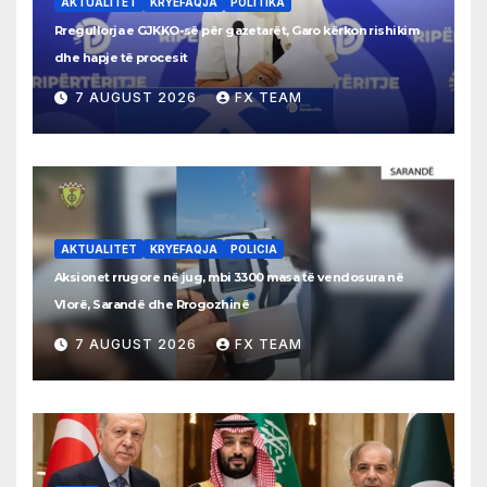
AKTUALITET
KRYEFAQJA
POLITIKA
Rregullorja e GJKKO-së për gazetarët, Garo kërkon rishikim
dhe hapje të procesit
7 AUGUST 2026
FX TEAM
AKTUALITET
KRYEFAQJA
POLICIA
Aksionet rrugore në jug, mbi 3300 masa të vendosura në
Vlorë, Sarandë dhe Rrogozhinë
7 AUGUST 2026
FX TEAM