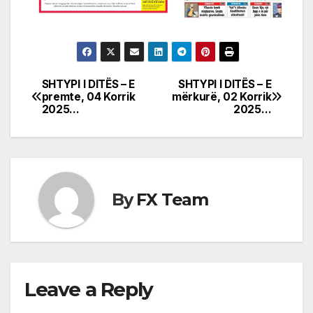
SHTYPI I DITËS – E
SHTYPI I DITËS – E
Post
premte, 04 Korrik
mërkurë, 02 Korrik
2025…
2025…
navigation
By
FX Team
Leave a Reply