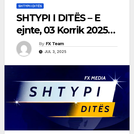
SHTYPI I DITËS
SHTYPI I DITËS – E
ejnte, 03 Korrik 2025…
By
FX Team
JUL 3, 2025