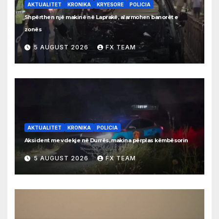
AKTUALITET
KRONIKA
KRYESORE
POLICIA
Shpërthen një makinë në Laprakë, alarmohen banorët e
zonës
5 AUGUST 2026
FX TEAM
AKTUALITET
KRONIKA
POLICIA
Aksident me vdekje në Durrës, makina përplas këmbësorin
5 AUGUST 2026
FX TEAM