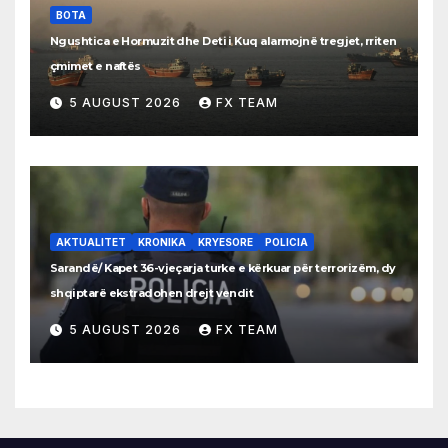
BOTA
Ngushtica e Hormuzit dhe Deti i Kuq alarmojnë tregjet, rriten
çmimet e naftës
5 AUGUST 2026
FX TEAM
AKTUALITET
KRONIKA
KRYESORE
POLICIA
Sarandë/ Kapet 36-vjeçarja turke e kërkuar për terrorizëm, dy
shqiptarë ekstradohen drejt vendit
5 AUGUST 2026
FX TEAM