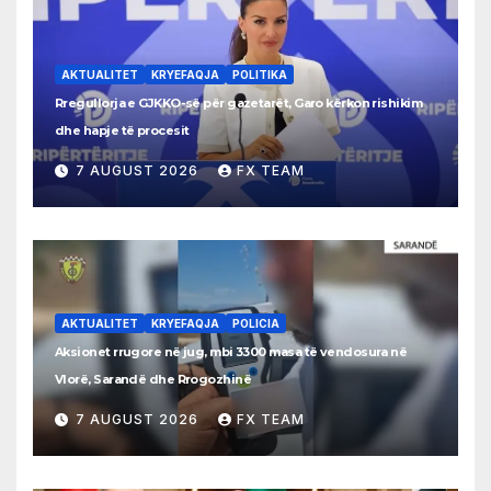
AKTUALITET
KRYEFAQJA
POLITIKA
Rregullorja e GJKKO-së për gazetarët, Garo kërkon rishikim
dhe hapje të procesit
7 AUGUST 2026
FX TEAM
AKTUALITET
KRYEFAQJA
POLICIA
Aksionet rrugore në jug, mbi 3300 masa të vendosura në
Vlorë, Sarandë dhe Rrogozhinë
7 AUGUST 2026
FX TEAM