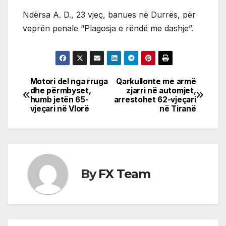
Ndërsa A. D., 23 vjeç, banues në Durrës, për
veprën penale “Plagosja e rëndë me dashje”.
Motori del nga rruga
Qarkullonte me armë
Post
dhe përmbyset,
zjarri në automjet,
humb jetën 65-
arrestohet 62-vjeçari
navigation
vjeçari në Vlorë
në Tiranë
By
FX Team