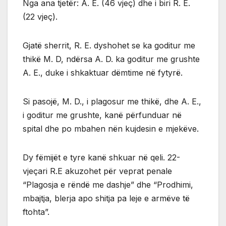
Nga ana tjetër: A. E. (46 vjeç) dhe i biri R. E.
(22 vjeç).
Gjatë sherrit, R. E. dyshohet se ka goditur me
thikë M. D, ndërsa A. D. ka goditur me grushte
A. E., duke i shkaktuar dëmtime në fytyrë.
Si pasojë, M. D., i plagosur me thikë, dhe A. E.,
i goditur me grushte, kanë përfunduar në
spital dhe po mbahen nën kujdesin e mjekëve.
Dy fëmijët e tyre kanë shkuar në qeli. 22-
vjeçari R.E akuzohet për veprat penale
“Plagosja e rëndë me dashje” dhe “Prodhimi,
mbajtja, blerja apo shitja pa leje e armëve të
ftohta”.