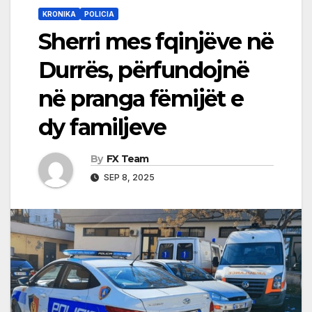
KRONIKA
POLICIA
Sherri mes fqinjëve në
Durrës, përfundojnë
në pranga fëmijët e
dy familjeve
By
FX Team
SEP 8, 2025