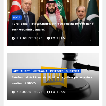
BOTA
Turqi-Saudi-Pakistan, marrëveshje trepalëshe për forcimin e
bashkëpunimit ushtarak
7 AUGUST 2026
FX TEAM
AKTUALITET
KRYEFAQJA
KRYESORE
SHQIPERIA
SafeJournalists kërkon rishikimin e rregullave për aksesin e
medias në GJKKO
7 AUGUST 2026
FX TEAM