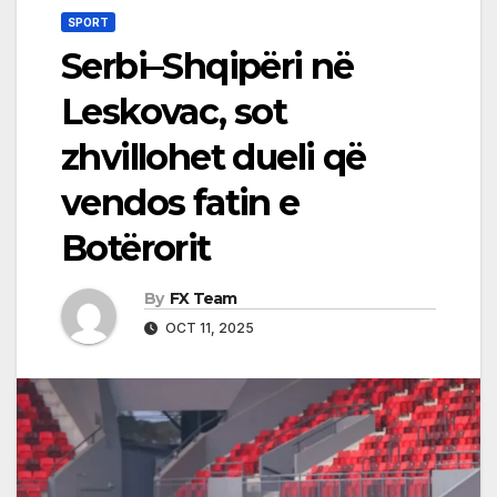
SPORT
Serbi–Shqipëri në
Leskovac, sot
zhvillohet dueli që
vendos fatin e
Botërorit
By
FX Team
OCT 11, 2025