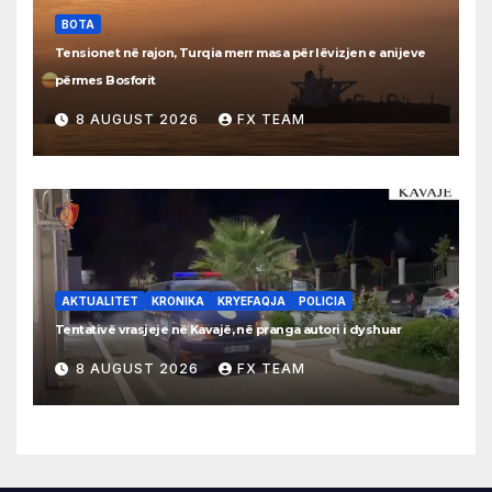
BOTA
Tensionet në rajon, Turqia merr masa për lëvizjen e anijeve
përmes Bosforit
8 AUGUST 2026
FX TEAM
AKTUALITET
KRONIKA
KRYEFAQJA
POLICIA
Tentativë vrasjeje në Kavajë, në pranga autori i dyshuar
8 AUGUST 2026
FX TEAM