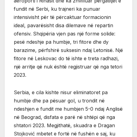
aeroporti i Rinasit dhe ka zhvilluar përgatitjet e
fundit në Serbi, ku trajneri ka punuar
intensivisht për të përcaktuar formacionin
ideal, pavarësisht disa dilemave në repartin
ofensiv. Shqipëria vjen pas një forme solide:
pesë ndeshje pa humbje, tri fitore dhe dy
barazime, përfshirë suksesin ndaj Letonisë. Një
fitore në Leskovac do të ishte e treta radhazi,
një arritje që nuk është regjistruar që nga tetori
2023.
Serbia, e cila kishte nisur eliminatoret pa
humbje dhe pa pësuar gol, u trondit në
ndeshjen e fundit me humbjen 5-0 ndaj Anglisë
në Beograd, disfata e parë në shtëpi që nga
shtatori 2023. Megjithatë, skuadra e Dragan
Stojković mbetet e fortë në fushën e saj, ku