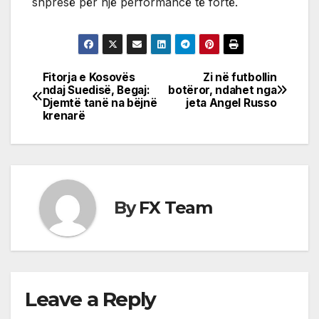
shpresë për një performancë të fortë.
Fitorja e Kosovës
Zi në futbollin
Post
ndaj Suedisë, Begaj:
botëror, ndahet nga
Djemtë tanë na bëjnë
jeta Angel Russo
navigation
krenarë
By
FX Team
Leave a Reply