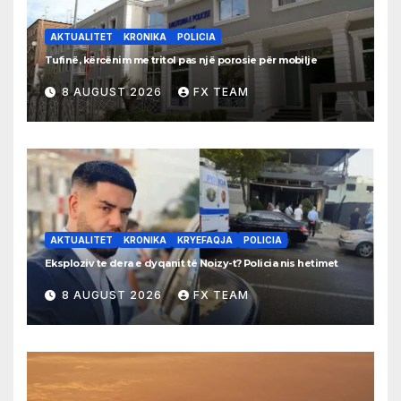
AKTUALITET
KRONIKA
POLICIA
Tufinë, kërcënim me tritol pas një porosie për mobilje
8 AUGUST 2026
FX TEAM
AKTUALITET
KRONIKA
KRYEFAQJA
POLICIA
Eksploziv te dera e dyqanit të Noizy-t? Policia nis hetimet
8 AUGUST 2026
FX TEAM