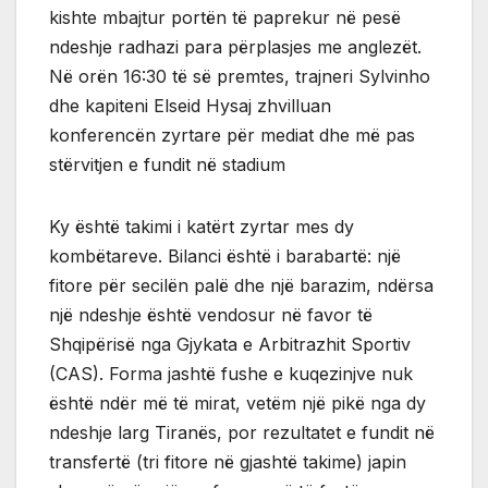
kishte mbajtur portën të paprekur në pesë
ndeshje radhazi para përplasjes me anglezët.
Në orën 16:30 të së premtes, trajneri Sylvinho
dhe kapiteni Elseid Hysaj zhvilluan
konferencën zyrtare për mediat dhe më pas
stërvitjen e fundit në stadium
Ky është takimi i katërt zyrtar mes dy
kombëtareve. Bilanci është i barabartë: një
fitore për secilën palë dhe një barazim, ndërsa
një ndeshje është vendosur në favor të
Shqipërisë nga Gjykata e Arbitrazhit Sportiv
(CAS). Forma jashtë fushe e kuqezinjve nuk
është ndër më të mirat, vetëm një pikë nga dy
ndeshje larg Tiranës, por rezultatet e fundit në
transfertë (tri fitore në gjashtë takime) japin