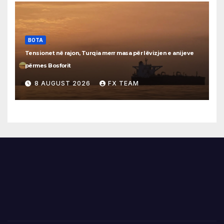
BOTA
Tensionet në rajon, Turqia merr masa për lëvizjen e anijeve
përmes Bosforit
8 AUGUST 2026
FX TEAM