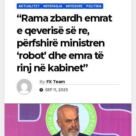
AKTUALITET
KRYEFAQJA
KRYESORE
POLITIKA
“Rama zbardh emrat
e qeverisë së re,
përfshirë ministren
‘robot’ dhe emra të
rinj në kabinet”
By
FX Team
SEP 11, 2025