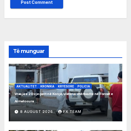
Të munguar
AKTUALITET
KRONIKA
KRYESORE
POLICIA
Vrasja e 20-vjeçarit në Korçë, viktima shërbente në Forcat e
Armatosura
8 AUGUST 2026
FX TEAM