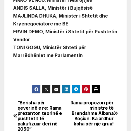
PIRRO VENGU, Ministër i Mbrojtjes
ANDIS SALLA, Ministër i Bujqësisë
MAJLINDA DHUKA, Ministër i Shtetit dhe
Kryenegociatore me BE
ERVIN DEMO, Ministër i Shtetit për Pushtetin
Vendor
TONI GOGU, Ministër Shteti për
Marrëdhëniet me Parlamentin
“Berisha për
Rama propozon për
Post
qeverinë e re: Rama
ministre të
prezanton teorinë e
Brendshme Albana
navigation
pushtetit të
Koçiun: Ka ardhur
pakufizuar deri në
koha për një grua!
2050”