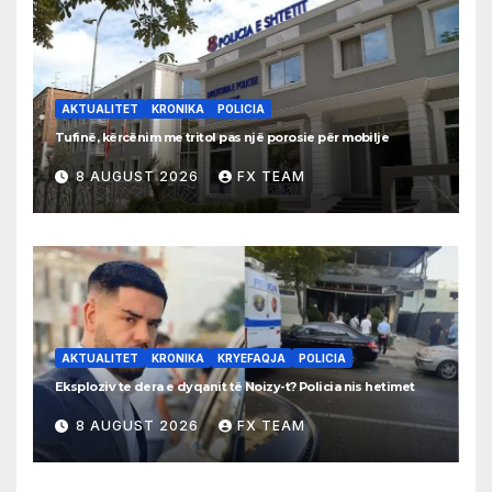
AKTUALITET
KRONIKA
POLICIA
Tufinë, kërcënim me tritol pas një porosie për mobilje
8 AUGUST 2026
FX TEAM
AKTUALITET
KRONIKA
KRYEFAQJA
POLICIA
Eksploziv te dera e dyqanit të Noizy-t? Policia nis hetimet
8 AUGUST 2026
FX TEAM