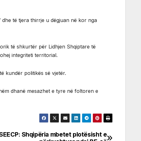
 dhe të tjera thirrje u dëgjuan në kor nga
torik të shkurtër për Lidhjen Shqiptare të
j integriteti territorial.
ë kundër politikës së vjetër.
yshëm dhanë mesazhet e tyre në foltoren e
SEECP: Shqipëria mbetet plotësisht e