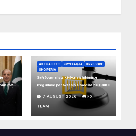
AKTUALITET
KRYEFAQJA
KRYESORE
SHQIPERIA
je
SafeJournalists kërkon rishikimin e
ëpunimit
rregullave për aksesin e medias në GJKKO
7 AUGUST 2026
FX
TEAM