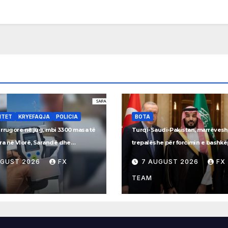
ITET
KRYEFAQJA
POLICIA
BOTA
 rrugore në jug, mbi 3300 masa të
Turqi-Saudi-Pakistan, marrëvesh
a në Vlorë, Sarandë dhe
trepalëshe për forcimin e bashk
inë
ushtarak
UGUST 2026
FX
7 AUGUST 2026
FX
TEAM