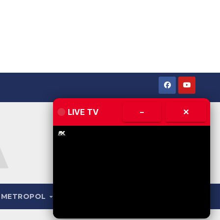
LIVE TV
–
✕
METROPOL
LIVE