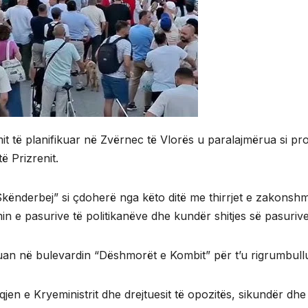
mit të planifikuar në Zvërnec të Vlorës u paralajmërua si p
ë Prizrenit.
“Skënderbej” si çdoherë nga këto ditë me thirrjet e zakonsh
imin e pasurive të politikanëve dhe kundër shitjes së pasuri
uan në bulevardin “Dëshmorët e Kombit” për t’u rigrumbullu
heqjen e Kryeministrit dhe drejtuesit të opozitës, sikundër dh