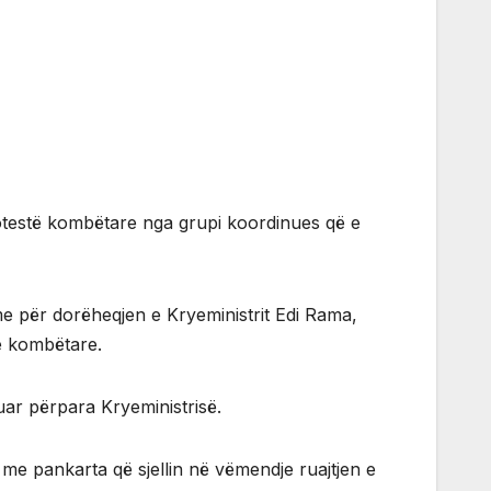
rotestë kombëtare nga grupi koordinues që e
me për dorëheqjen e Kryeministrit Edi Rama,
ve kombëtare.
ar përpara Kryeministrisë.
e me pankarta që sjellin në vëmendje ruajtjen e