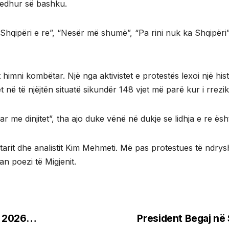
ledhur së bashku.
“Shqipëri e re”, “Nesër më shumë”, “Pa rini nuk ka Shqipëri”
 himni kombëtar. Një nga aktivistet e protestës lexoi një his
në të njëjtën situatë sikundër 148 vjet më parë kur i rrezikohe
r me dinjitet”, tha ajo duke vënë në dukje se lidhja e re ësht
tarit dhe analistit Kim Mehmeti. Më pas protestues të ndr
n poezi të Migjenit.
or 2026…
President Begaj në 