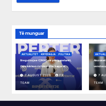
Të munguar
AKTUALITET
KRYEFAQJA
POLITIKA
AKTUAL
Rregullorja e GJKKO-së për gazetarët,
Aksionet
Garo kërkon rishikim dhe hapje të
vendosur
procesit
Rrogozh
7 AUGUST 2026
FX
7 A
TEAM
TEAM