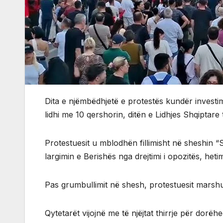
Dita e njëmbëdhjetë e protestës kundër investi
lidhi me 10 qershorin, ditën e Lidhjes Shqiptare t
Protestuesit u mblodhën fillimisht në sheshin 
largimin e Berishës nga drejtimi i opozitës, het
Pas grumbullimit në shesh, protestuesit marsh
Qytetarët vijojnë me të njëjtat thirrje për dorë