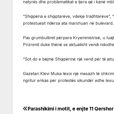
natyrës dhe problematikat e tjera që i kanë mb
“Shqipëria e shqiptarëve, vdekje tradhtarëve”, 
protestuesit ndërsa ata marshuan në bulevard.
Pas grumbullimit përpara Kryeministrisë, u luajt
Prizrenit duke thënë se aktualisht vendi ndodhet 
“Sot do e bëjmë Shqipërinë një vend për të jetua
Gazetari Klevi Muka lëxoi një mesazh të shkrim
ngritur enkas për protestës sikundër edhe lexua
Parashikimi i motit, e enjte 11 Qersh
Post