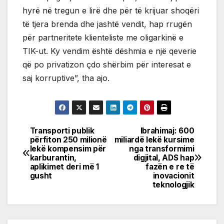
hyrë në tregun e lirë dhe për të krijuar shoqëri
të tjera brenda dhe jashtë vendit, hap rrugën
për partneritete klienteliste me oligarkinë e
TIK-ut. Ky vendim është dëshmia e një qeverie
që po privatizon çdo shërbim për interesat e
saj korruptive”, tha ajo.
Transporti publik
Ibrahimaj: 600
Post
përfiton 250 milionë
miliardë lekë kursime
lekë kompensim për
nga transformimi
navigation
karburantin,
digjital, ADS hap
aplikimet deri më 1
fazën e re të
gusht
inovacionit
teknologjik