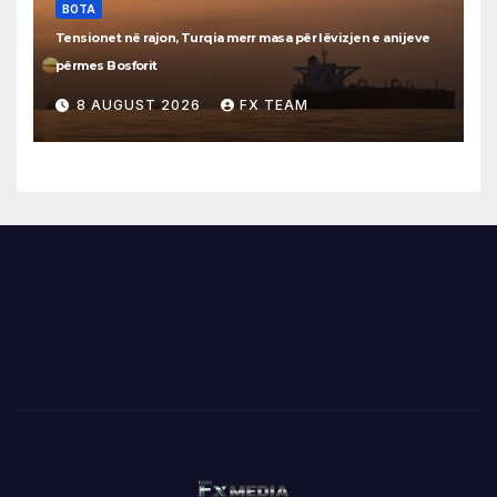
BOTA
Tensionet në rajon, Turqia merr masa për lëvizjen e anijeve
përmes Bosforit
8 AUGUST 2026
FX TEAM