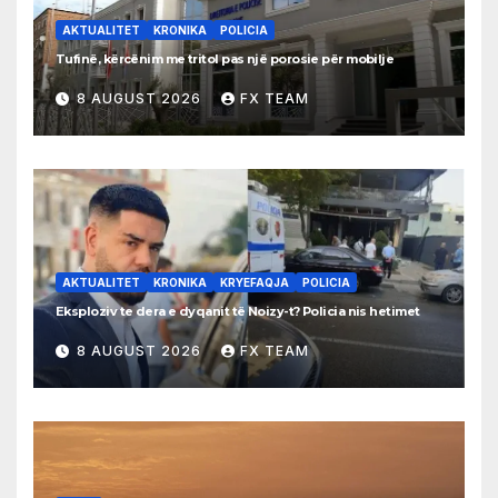
AKTUALITET
KRONIKA
POLICIA
Tufinë, kërcënim me tritol pas një porosie për mobilje
8 AUGUST 2026
FX TEAM
AKTUALITET
KRONIKA
KRYEFAQJA
POLICIA
Eksploziv te dera e dyqanit të Noizy-t? Policia nis hetimet
8 AUGUST 2026
FX TEAM