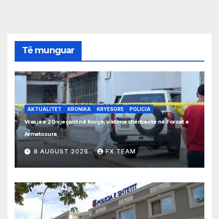
Të munguar
AKTUALITET
KRONIKA
KRYESORE
POLICIA
Vrasja e 20-vjeçarit në Korçë, viktima shërbente në Forcat e
Armatosura
8 AUGUST 2026
FX TEAM