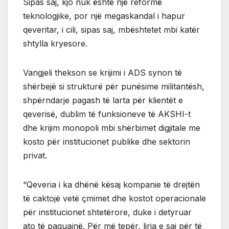
Sipas saj, kjo nuk është një reformë
teknologjike, por një megaskandal i hapur
qeveritar, i cili, sipas saj, mbështetet mbi katër
shtylla kryesore.
Vangjeli thekson se krijimi i ADS synon të
shërbejë si strukturë për punësime militantësh,
shpërndarje pagash të larta për klientët e
qeverisë, dublim të funksioneve të AKSHI-t
dhe krijim monopoli mbi shërbimet digjitale me
kosto për institucionet publike dhe sektorin
privat.
“Qeveria i ka dhënë kësaj kompanie të drejtën
të caktojë vetë çmimet dhe kostot operacionale
për institucionet shtetërore, duke i detyruar
ato të paguajnë. Për më tepër, liria e saj për të