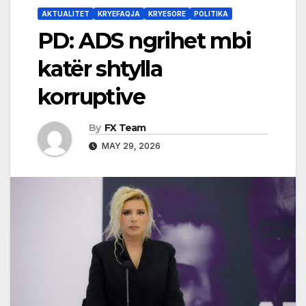
AKTUALITET
KRYEFAQJA
KRYESORE
POLITIKA
PD: ADS ngrihet mbi
katër shtylla
korruptive
By
FX Team
MAY 29, 2026