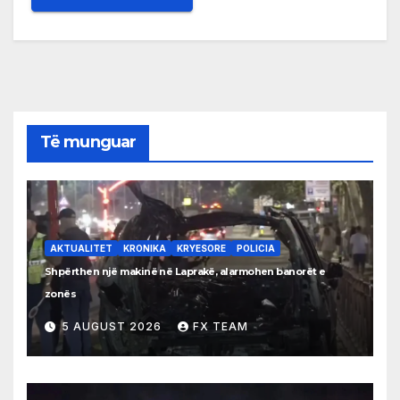
Të munguar
AKTUALITET
KRONIKA
KRYESORE
POLICIA
Shpërthen një makinë në Laprakë, alarmohen banorët e
zonës
5 AUGUST 2026
FX TEAM