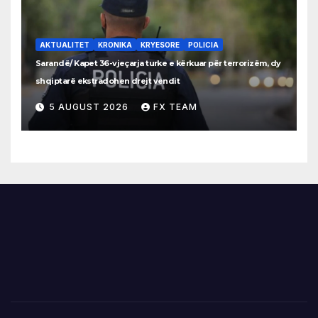
AKTUALITET
KRONIKA
KRYESORE
POLICIA
Sarandë/ Kapet 36-vjeçarja turke e kërkuar për terrorizëm, dy
shqiptarë ekstradohen drejt vendit
5 AUGUST 2026
FX TEAM