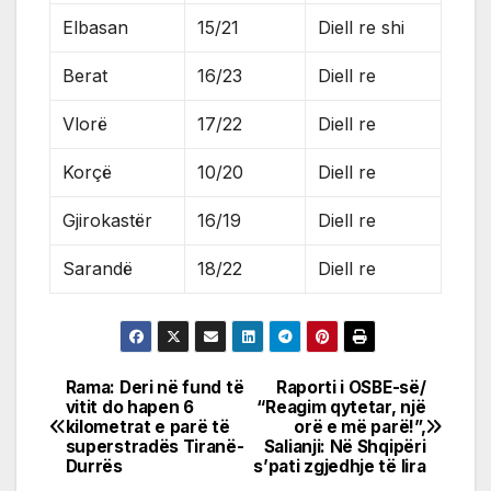
Elbasan
15/21
Diell re shi
Berat
16/23
Diell re
Vlorë
17/22
Diell re
Korçë
10/20
Diell re
Gjirokastër
16/19
Diell re
Sarandë
18/22
Diell re
Rama: Deri në fund të
Raporti i OSBE-së/
Post
vitit do hapen 6
“Reagim qytetar, një
kilometrat e parë të
orë e më parë!”,
navigation
superstradës Tiranë-
Salianji: Në Shqipëri
Durrës
s’pati zgjedhje të lira