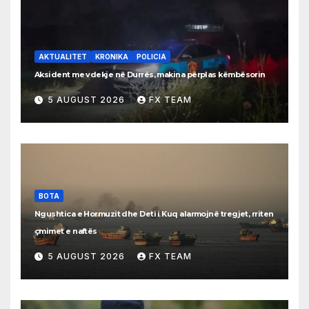
AKTUALITET
KRONIKA
POLICIA
Aksident me vdekje në Durrës, makina përplas këmbësorin
5 AUGUST 2026
FX TEAM
BOTA
Ngushtica e Hormuzit dhe Deti i Kuq alarmojnë tregjet, rriten
çmimet e naftës
5 AUGUST 2026
FX TEAM