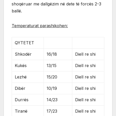
shoqëruar me dallgëzim në dete të forcës 2-3
ballë.
Temperaturat parashikohen:
QYTETET
Shkodër
16/18
Diell re shi
Kukës
13/15
Diell re shi
Lezhë
15/20
Diell re shi
Dibër
10/19
Diell re shi
Durrës
14/23
Diell re shi
Tiranë
17/23
Diell re shi