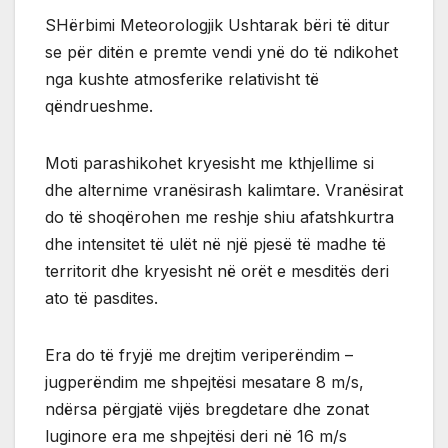
SHërbimi Meteorologjik Ushtarak bëri të ditur
se për ditën e premte vendi ynë do të ndikohet
nga kushte atmosferike relativisht të
qëndrueshme.
Moti parashikohet kryesisht me kthjellime si
dhe alternime vranësirash kalimtare. Vranësirat
do të shoqërohen me reshje shiu afatshkurtra
dhe intensitet të ulët në një pjesë të madhe të
territorit dhe kryesisht në orët e mesditës deri
ato të pasdites.
Era do të fryjë me drejtim veriperëndim –
jugperëndim me shpejtësi mesatare 8 m/s,
ndërsa përgjatë vijës bregdetare dhe zonat
luginore era me shpejtësi deri në 16 m/s