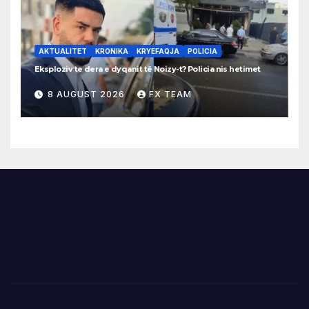
AKTUALITET
KRONIKA
KRYEFAQJA
POLICIA
Eksploziv te dera e dyqanit të Noizy-t? Policia nis hetimet
8 AUGUST 2026
FX TEAM