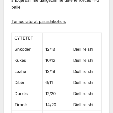
shoqëruar me dallgëzim në dete të forcës 4-5
ballë.
Temperaturat parashikohen:
QYTETET
Shkodër
12/18
Diell re shi
Kukës
10/12
Diell re shi
Lezhë
12/18
Diell re shi
Dibër
6/11
Diell re shi
Durrës
12/20
Diell re shi
Tiranë
14/20
Diell re shi