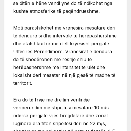
se ditën e hënë vendi ynë do të ndikohet nga
kushte atmosferike të paqëndrueshme.
Moti parashikohet me vranësira mesatare deri
të dendura si dhe intervale të herëpashershme
dhe afatshkurtra me diell kryesisht përgjatë
Ultësirës Perëndimore. Vranësirat e dendura
do të shoqërohen me reshje shiu të
herëpashershme me intensitet të ulët dhe
lokalisht deri mesatar në një pjesë të madhe të
territorit.
Era do të fryjë me drejtim verilindje –
veriperëndim me shpejtësi mesatare 10 m/s
ndërsa përgjatë vijës bregdetare dhe zonat
luginore era fiton shpejtësi deri në 22 m/s,