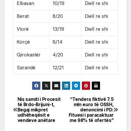
Elbasan
10/19
Diell re shi
Berat
8/20
Diell re shi
Vlorë
13/19
Diell re shi
Korçë
6/14
Diell re shi
Gjirokastër
4/20
Diell re shi
Sarandë
12/21
Diell re shi
Nis samiti i Procesit
“Tendera fiktivë 7.5
Post
të Brdo-Brijuni-t,
mln euro të OSSH,
Begaj mikpret
denoncimi i PD:
navigation
udhëheqësit e
Fituesi i paracaktuar
vendeve anëtare
me 98% të ofertës”