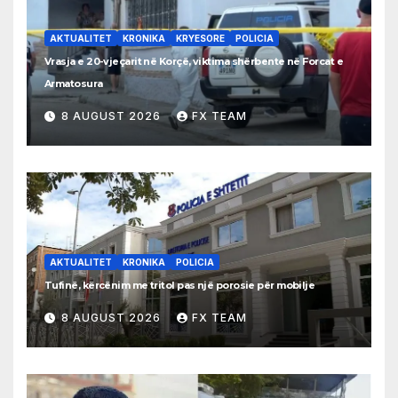
AKTUALITET
KRONIKA
KRYESORE
POLICIA
Vrasja e 20-vjeçarit në Korçë, viktima shërbente në Forcat e
Armatosura
8 AUGUST 2026
FX TEAM
AKTUALITET
KRONIKA
POLICIA
Tufinë, kërcënim me tritol pas një porosie për mobilje
8 AUGUST 2026
FX TEAM