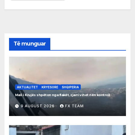
Të munguar
AKTUALITET
KRYESORE
SHQIPERIA
Mali i Krujës shpëton nga flakët, zjarri vihet nën kontroll
9 AUGUST 2026
FX TEAM