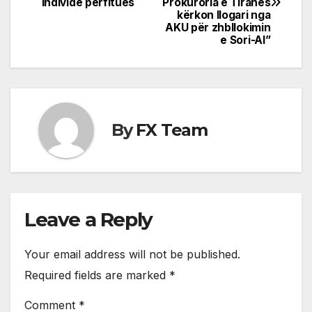
navigation
individë përfitues
Prokuroria e Tiranës
kërkon llogari nga
AKU për zhbllokimin
e Sori-Al”
By
FX Team
Leave a Reply
Your email address will not be published.
Required fields are marked
*
Comment
*