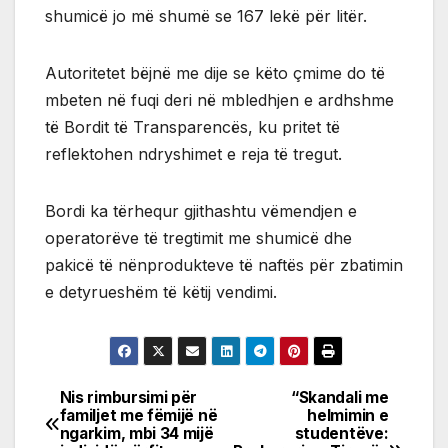
shumicë jo më shumë se 167 lekë për litër.
Autoritetet bëjnë me dije se këto çmime do të
mbeten në fuqi deri në mbledhjen e ardhshme
të Bordit të Transparencës, ku pritet të
reflektohen ndryshimet e reja të tregut.
Bordi ka tërhequr gjithashtu vëmendjen e
operatorëve të tregtimit me shumicë dhe
pakicë të nënprodukteve të naftës për zbatimin
e detyrueshëm të këtij vendimi.
Nis rimbursimi për
“Skandali me
Post
familjet me fëmijë në
helmimin e
ngarkim, mbi 34 mijë
studentëve: