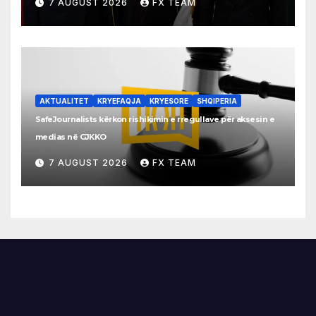
7 AUGUST 2026
FX TEAM
AKTUALITET
KRYEFAQJA
KRYESORE
SHQIPERIA
SafeJournalists kërkon rishikimin e rregullave për aksesin e
medias në GJKKO
7 AUGUST 2026
FX TEAM