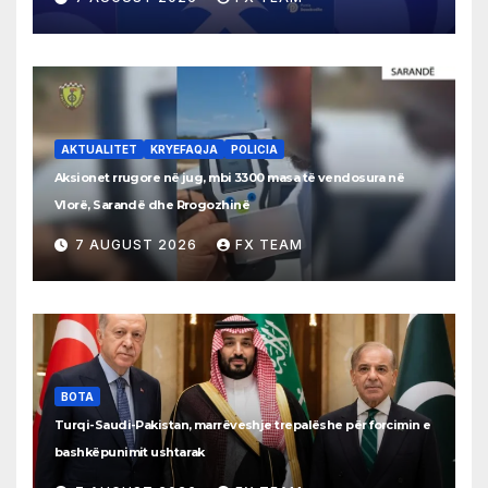
AKTUALITET
KRYEFAQJA
POLICIA
Aksionet rrugore në jug, mbi 3300 masa të vendosura në
Vlorë, Sarandë dhe Rrogozhinë
7 AUGUST 2026
FX TEAM
BOTA
Turqi-Saudi-Pakistan, marrëveshje trepalëshe për forcimin e
bashkëpunimit ushtarak