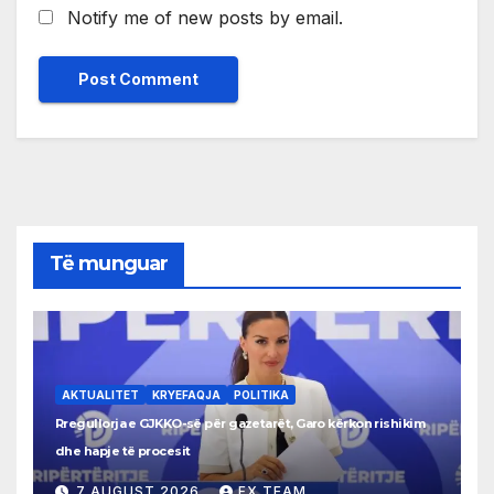
Notify me of new posts by email.
Të munguar
AKTUALITET
KRYEFAQJA
POLITIKA
Rregullorja e GJKKO-së për gazetarët, Garo kërkon rishikim
dhe hapje të procesit
7 AUGUST 2026
FX TEAM