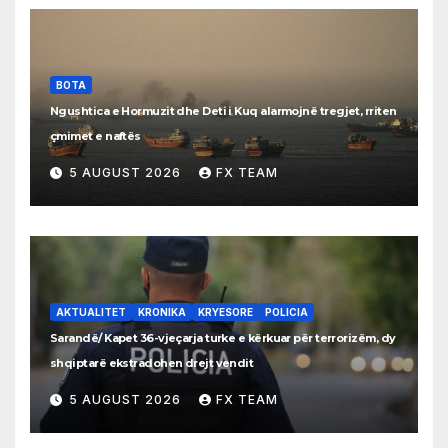
BOTA
Ngushtica e Hormuzit dhe Deti i Kuq alarmojnë tregjet, rriten
çmimet e naftës
5 AUGUST 2026
FX TEAM
AKTUALITET
KRONIKA
KRYESORE
POLICIA
Sarandë/ Kapet 36-vjeçarja turke e kërkuar për terrorizëm, dy
shqiptarë ekstradohen drejt vendit
5 AUGUST 2026
FX TEAM