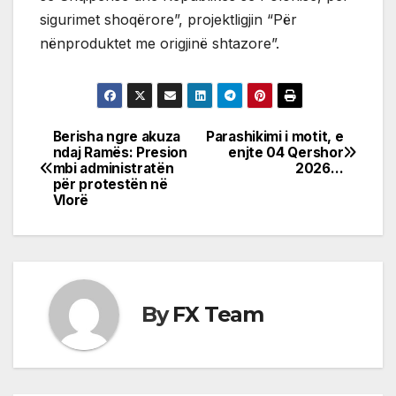
sigurimet shoqërore”, projektligjin “Për
nënproduktet me origjinë shtazore”.
Berisha ngre akuza
Parashikimi i motit, e
Post
ndaj Ramës: Presion
enjte 04 Qershor
mbi administratën
2026…
navigation
për protestën në
Vlorë
By
FX Team