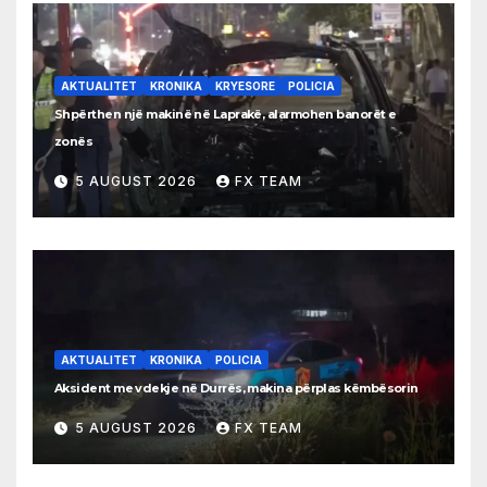
AKTUALITET
KRONIKA
KRYESORE
POLICIA
Shpërthen një makinë në Laprakë, alarmohen banorët e
zonës
5 AUGUST 2026
FX TEAM
AKTUALITET
KRONIKA
POLICIA
Aksident me vdekje në Durrës, makina përplas këmbësorin
5 AUGUST 2026
FX TEAM