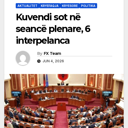
AKTUALITET
KRYEFAQJA
KRYESORE
POLITIKA
Kuvendi sot në
seancë plenare, 6
interpelanca
By
FX Team
JUN 4, 2026