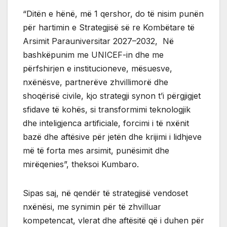
“Ditën e hënë, më 1 qershor, do të nisim punën
për hartimin e Strategjisë së re Kombëtare të
Arsimit Parauniversitar 2027–2032, Në
bashkëpunim me UNICEF-in dhe me
përfshirjen e institucioneve, mësuesve,
nxënësve, partnerëve zhvillimorë dhe
shoqërisë civile, kjo strategji synon t’i përgjigjet
sfidave të kohës, si transformimi teknologjik
dhe inteligjenca artificiale, forcimi i të nxënit
bazë dhe aftësive për jetën dhe krijimi i lidhjeve
më të forta mes arsimit, punësimit dhe
mirëqenies”, theksoi Kumbaro.
Sipas saj, në qendër të strategjisë vendoset
nxënësi, me synimin për të zhvilluar
kompetencat, vlerat dhe aftësitë që i duhen për