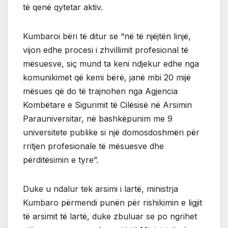
të qenë qytetar aktiv.
Kumbaroi bëri të ditur se “në të njëjtën linjë,
vijon edhe procesi i zhvillimit profesional të
mësuesve, siç mund ta keni ndjekur edhe nga
komunikimet që kemi bërë, janë mbi 20 mijë
mësues që do të trajnohen nga Agjencia
Kombëtare e Sigurimit të Cilësisë në Arsimin
Parauniversitar, në bashkëpunim me 9
universitete publike si një domosdoshmëri për
rritjen profesionale të mësuesve dhe
përditësimin e tyre”.
Duke u ndalur tek arsimi i lartë, ministrja
Kumbaro përmendi punën për rishikimin e ligjit
të arsimit të lartë, duke zbuluar se po ngrihet