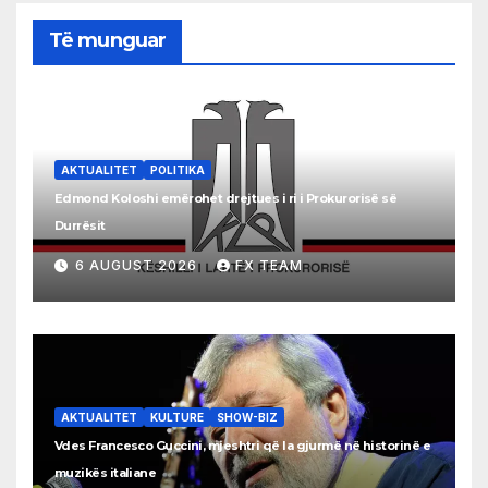
Të munguar
AKTUALITET
POLITIKA
Edmond Koloshi emërohet drejtues i ri i Prokurorisë së
Durrësit
6 AUGUST 2026
FX TEAM
AKTUALITET
KULTURE
SHOW-BIZ
Vdes Francesco Guccini, mjeshtri që la gjurmë në historinë e
muzikës italiane