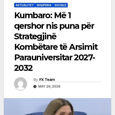
AKTUALITET
SHQIPERIA
SOCIALE
Kumbaro: Më 1
qershor nis puna për
Strategjinë
Kombëtare të Arsimit
Parauniversitar 2027-
2032
By
FX Team
MAY 29, 2026