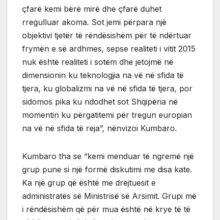
çfarë kemi bërë mirë dhe çfarë duhet
rregulluar akoma. Sot jemi përpara një
objektivi tjetër të rëndësishëm për të ndërtuar
frymën e së ardhmes, sepse realiteti i vitit 2015
nuk është realiteti i sotëm dhe jetojmë në
dimensionin ku teknologjia na vë në sfida të
tjera, ku globalizmi na vë në sfida të tjera, por
sidomos pika ku ndodhet sot Shqipëria në
momentin ku përgatitemi për tregun europian
na vë në sfida të reja”, nënvizoi Kumbaro.
Kumbaro tha se “kemi menduar të ngremë një
grup pune si një formë diskutimi me disa kate.
Ka një grup që është me drejtuesit e
administratës së Ministrisë së Arsimit. Grupi më
i rëndësishëm që për mua është në krye të të