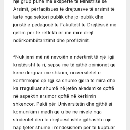
një grup pune me ekspertë të Ministrisë së
Arsimit, përfaqësues të drejtuesve të arsimit të
lartë nga sektori publik dhe jo-publik dhe
juristë e pedagogë të Fakultetit të Drejtësisë me
qëllim për të reflektuar më mirë drejt
ndërkombëtarizimit dhe profilizimit.
“Nuk jemi më në nevojën e ndërtimit të një ligji
krejtësisht të ri, sepse me të gjithë opinionet që
kanë dërguar me shkrim, universitetet e
konfirmojnë që ligji ka shumë gjëra të mira dhe
ka rregulluar shumë në jetën akademike qoftë
në aspektin arsimor qoftë në kërkimin
shkencor. Pakti për Universitetin dhe gjithë ai
komunikim i madh që u bë në nivele nga
studentët deri te drejtuesit ishte gjithashtu një
hap tjetër shumë i rëndësishëm për të kuptuar