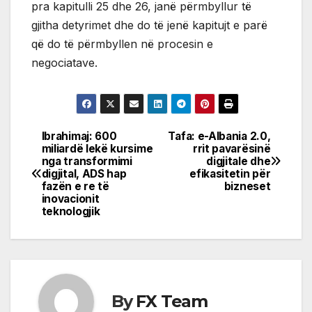
pra kapitulli 25 dhe 26, janë përmbyllur të
gjitha detyrimet dhe do të jenë kapitujt e parë
që do të përmbyllen në procesin e
negociatave.
Ibrahimaj: 600
Tafa: e-Albania 2.0,
Post
miliardë lekë kursime
rrit pavarësinë
nga transformimi
digjitale dhe
navigation
digjital, ADS hap
efikasitetin për
fazën e re të
bizneset
inovacionit
teknologjik
By
FX Team