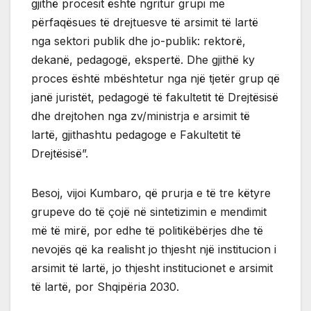
gjithë procesit është ngritur grupi me
përfaqësues të drejtuesve të arsimit të lartë
nga sektori publik dhe jo-publik: rektorë,
dekanë, pedagogë, ekspertë. Dhe gjithë ky
proces është mbështetur nga një tjetër grup që
janë juristët, pedagogë të fakultetit të Drejtësisë
dhe drejtohen nga zv/ministrja e arsimit të
lartë, gjithashtu pedagoge e Fakultetit të
Drejtësisë”.
Besoj, vijoi Kumbaro, që prurja e të tre këtyre
grupeve do të çojë në sintetizimin e mendimit
më të mirë, por edhe të politikëbërjes dhe të
nevojës që ka realisht jo thjesht një institucion i
arsimit të lartë, jo thjesht institucionet e arsimit
të lartë, por Shqipëria 2030.