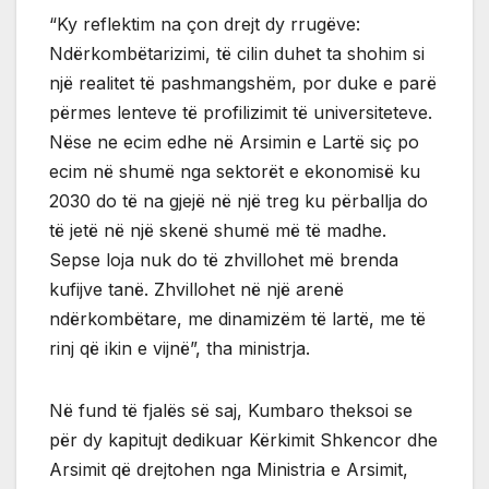
“Ky reflektim na çon drejt dy rrugëve:
Ndërkombëtarizimi, të cilin duhet ta shohim si
një realitet të pashmangshëm, por duke e parë
përmes lenteve të profilizimit të universiteteve.
Nëse ne ecim edhe në Arsimin e Lartë siç po
ecim në shumë nga sektorët e ekonomisë ku
2030 do të na gjejë në një treg ku përballja do
të jetë në një skenë shumë më të madhe.
Sepse loja nuk do të zhvillohet më brenda
kufijve tanë. Zhvillohet në një arenë
ndërkombëtare, me dinamizëm të lartë, me të
rinj që ikin e vijnë”, tha ministrja.
Në fund të fjalës së saj, Kumbaro theksoi se
për dy kapitujt dedikuar Kërkimit Shkencor dhe
Arsimit që drejtohen nga Ministria e Arsimit,