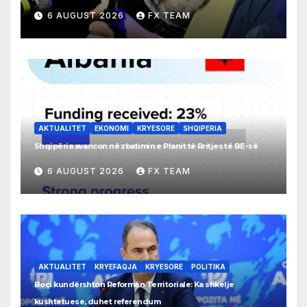
6 AUGUST 2026
FX TEAM
AKTUALITET
EKONOMI
KRYESORE
SHQIPERIA
Shqipëria avancon në zbatimin e Planit të Rritjes të BE-së
6 AUGUST 2026
FX TEAM
AKTUALITET
KRYEFAQJA
KRYESORE
POLITIKA
Boçi kundërshton Reformën Territoriale: Ka shkelje
kushtetuese, duhet referendum