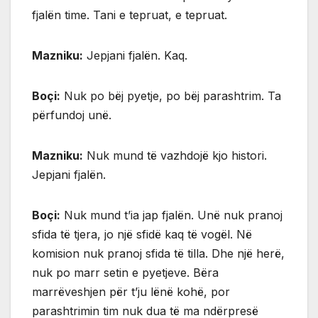
fjalën time. Tani e tepruat, e tepruat.
Mazniku:
Jepjani fjalën. Kaq.
Boçi:
Nuk po bëj pyetje, po bëj parashtrim. Ta
përfundoj unë.
Mazniku:
Nuk mund të vazhdojë kjo histori.
Jepjani fjalën.
Boçi:
Nuk mund t’ia jap fjalën. Unë nuk pranoj
sfida të tjera, jo një sfidë kaq të vogël. Në
komision nuk pranoj sfida të tilla. Dhe një herë,
nuk po marr setin e pyetjeve. Bëra
marrëveshjen për t’ju lënë kohë, por
parashtrimin tim nuk dua të ma ndërpresë