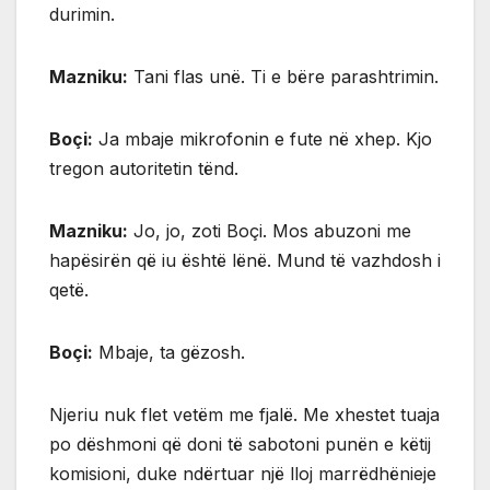
durimin.
Mazniku:
Tani flas unë. Ti e bëre parashtrimin.
Boçi:
Ja mbaje mikrofonin e fute në xhep. Kjo
tregon autoritetin tënd.
Mazniku:
Jo, jo, zoti Boçi. Mos abuzoni me
hapësirën që iu është lënë. Mund të vazhdosh i
qetë.
Boçi:
Mbaje, ta gëzosh.
Njeriu nuk flet vetëm me fjalë. Me xhestet tuaja
po dëshmoni që doni të sabotoni punën e këtij
komisioni, duke ndërtuar një lloj marrëdhënieje