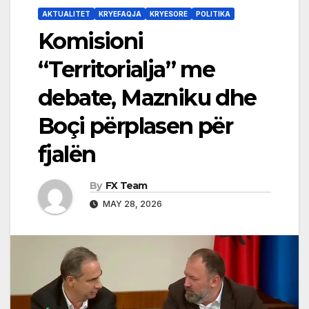
AKTUALITET
KRYEFAQJA
KRYESORE
POLITIKA
Komisioni
“Territorialja” me
debate, Mazniku dhe
Boçi përplasen për
fjalën
By
FX Team
MAY 28, 2026