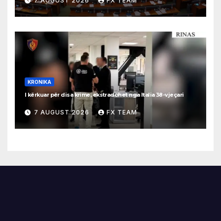
7 AUGUST 2026
FX TEAM
KRONIKA
I kërkuar për disa krime, ekstradohet nga Italia 38-vjeçari
7 AUGUST 2026
FX TEAM