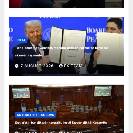
BOTA
Tensionet për Ceutën, Maroku kërkon rol më të fortë në
skenën rajonale
7 AUGUST 2026
FX TEAM
AKTUALITET
KOSOVA
Sot afati i fundit për konstituim të Kuvendit të Kosovës