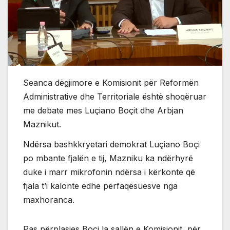
Seanca dëgjimore e Komisionit për Reformën
Administrative dhe Territoriale është shoqëruar
me debate mes Luçiano Boçit dhe Arbjan
Maznikut.
Ndërsa bashkkryetari demokrat Luçiano Boçi
po mbante fjalën e tij, Mazniku ka ndërhyrë
duke i marr mikrofonin ndërsa i kërkonte që
fjala t’i kalonte edhe përfaqësuesve nga
maxhoranca.
Pas përplasjes Boçi la sallën e Komisionit, për