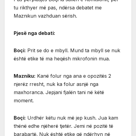
tu rikthyer më pas, ndërsa debatet me
Maznikun vazhduan sërish.
Pjesë nga debati:
Boçi:
Prit se do e mbyll. Mund ta mbyll se nuk
është etike të ma heqësh mikrofonin mua.
Mazniku:
Kanë folur nga ana e opozitës 2
njerëz rresht, nuk ka folur asnjë nga
maxhoranca. Jepjani fjalën tani në këtë
moment.
Boçi:
Urdhër këtu nuk më jep kush. Jua kam
thënë edhe njëherë tjetër. Jemi në pozitë të
barabartë. Nuk është etike që ndërhyn në