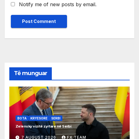
Notify me of new posts by email.
Të munguar
BOTA
KRYESORE
SERBI
Zelensky vizitë zyrtare në Serbi
7 AUGUST 2026
FX TEAM