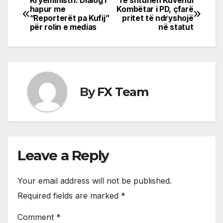
Kryeministri: Dialog i
Të shtunën Kuvendi
Post
hapur me
Kombëtar i PD, çfarë
“Reporterët pa Kufij”
pritet të ndryshojë
navigation
për rolin e medias
në statut
By
FX Team
Leave a Reply
Your email address will not be published.
Required fields are marked
*
Comment
*