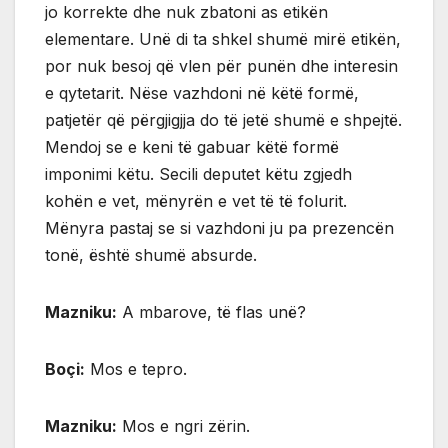
jo korrekte dhe nuk zbatoni as etikën
elementare. Unë di ta shkel shumë mirë etikën,
por nuk besoj që vlen për punën dhe interesin
e qytetarit. Nëse vazhdoni në këtë formë,
patjetër që përgjigjja do të jetë shumë e shpejtë.
Mendoj se e keni të gabuar këtë formë
imponimi këtu. Secili deputet këtu zgjedh
kohën e vet, mënyrën e vet të të folurit.
Mënyra pastaj se si vazhdoni ju pa prezencën
tonë, është shumë absurde.
Mazniku:
A mbarove, të flas unë?
Boçi:
Mos e tepro.
Mazniku:
Mos e ngri zërin.