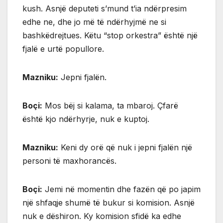
kush. Asnjë deputeti s’mund t’ia ndërpresim
edhe ne, dhe jo më të ndërhyjmë ne si
bashkëdrejtues. Këtu “stop orkestra” është një
fjalë e urtë popullore.
Mazniku:
Jepni fjalën.
Boçi:
Mos bëj si kalama, ta mbaroj. Çfarë
është kjo ndërhyrje, nuk e kuptoj.
Mazniku:
Keni dy orë që nuk i jepni fjalën një
personi të maxhorancës.
Boçi:
Jemi në momentin dhe fazën që po japim
një shfaqje shumë të bukur si komision. Asnjë
nuk e dëshiron. Ky komision sfidë ka edhe