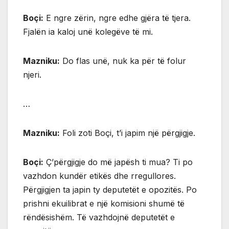
Boçi:
E ngre zërin, ngre edhe gjëra të tjera.
Fjalën ia kaloj unë kolegëve të mi.
Mazniku:
Do flas unë, nuk ka për të folur
njeri.
…
Mazniku:
Foli zoti Boçi, t’i japim një përgjigje.
Boçi:
Ç’përgjigje do më japësh ti mua? Ti po
vazhdon kundër etikës dhe rregullores.
Përgjigjen ta japin ty deputetët e opozitës. Po
prishni ekuilibrat e një komisioni shumë të
rëndësishëm. Të vazhdojnë deputetët e