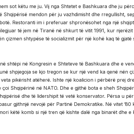
hem sot këtu me ju. Vij nga Shtetet e Bashkuara dhe ju përc
 të Shqipërisë mendon për ju vazhdimisht dhe rregullisht, s
otë. Restoranti im i preferuar shpronësohet nga një shqipta
legjuar të jem në Tiranë në shkurt të vitit 1991, kur njer
r nën çizmen shtypëse të socializmit për një kohë kaq të gja
në shtëpi në Kongresin e Shteteve të Bashkuara dhe e ven
ë shpjegoja se kjo tregon se kur një vend ka qenë nën çizmen 
eta pikërisht atëherë. Ishte një koalicion i përbërë prej dr
e çoi Shqipërinë në NATO. Dhe e gjithë bota e sheh Shqipërin
qipërisë dhe të lidershipit të vetë konservator. Përsa u pë
sur gjithnjë nevojë për Partinë Demokratike. Në vitet ’80 
e mori këtë komb si një tren që kishte dalë nga binarët dhe e 