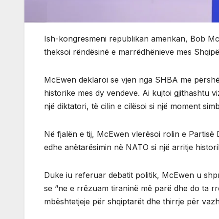
Ish-kongresmeni republikan amerikan, Bob McE
theksoi rëndësinë e marrëdhënieve mes Shqipë
McEwen deklaroi se vjen nga SHBA me përshënde
historike mes dy vendeve. Ai kujtoi gjithashtu vi
një diktatori, të cilin e cilësoi si një moment sim
Në fjalën e tij, McEwen vlerësoi rolin e Partisë
edhe anëtarësimin në NATO si një arritje histori
Duke iu referuar debatit politik, McEwen u shpr
se “ne e rrëzuam tiraninë më parë dhe do ta rr
mbështetjeje për shqiptarët dhe thirrje për vaz