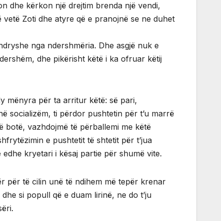
jon dhe kërkon një drejtim brenda një vendi,
ë vetë Zoti dhe atyre që e pranojnë se ne duhet
ose ndryshe nga ndershmëria. Dhe asgjë nuk e
ershëm, dhe pikërisht këtë i ka ofruar këtij
 mënyra për ta arritur këtë: së pari,
në socializëm, ti përdor pushtetin për t’u marrë
 në botë, vazhdojmë të përballemi me këtë
frytëzimin e pushtetit të shtetit për t’jua
 edhe kryetari i kësaj partie për shumë vite.
ër për të cilin unë të ndihem më tepër krenar
dhe si popull që e duam lirinë, ne do t’ju
ëri.