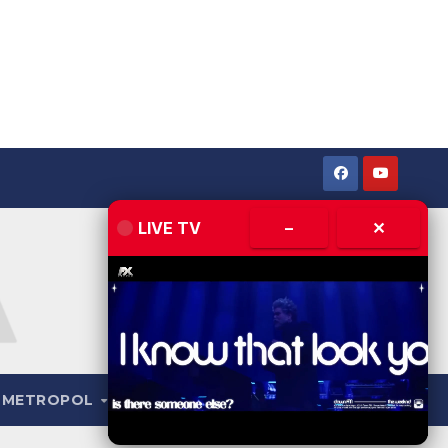
LIVE TV
–
✕
METROPOL
LIVE