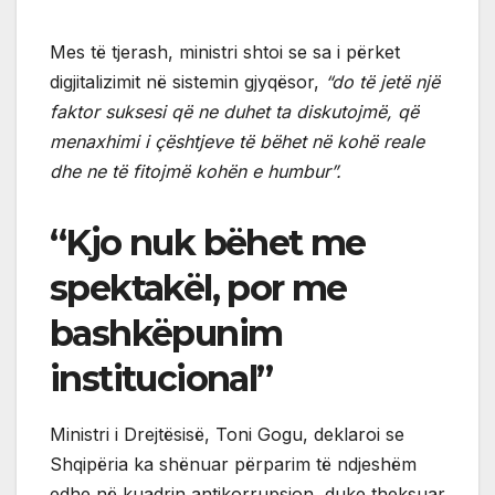
Mes të tjerash, ministri shtoi se sa i përket
digjitalizimit në sistemin gjyqësor,
“do të jetë një
faktor suksesi që ne duhet ta diskutojmë, që
menaxhimi i çështjeve të bëhet në kohë reale
dhe ne të fitojmë kohën e humbur”.
“Kjo nuk bëhet me
spektakël, por me
bashkëpunim
institucional”
Ministri i Drejtësisë, Toni Gogu, deklaroi se
Shqipëria ka shënuar përparim të ndjeshëm
edhe në kuadrin antikorrupsion, duke theksuar