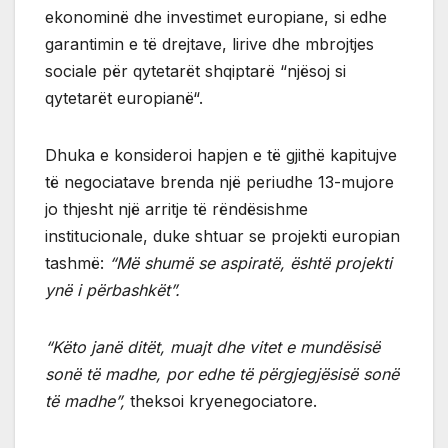
ekonominë dhe investimet europiane, si edhe
garantimin e të drejtave, lirive dhe mbrojtjes
sociale për qytetarët shqiptarë “njësoj si
qytetarët europianë“.
Dhuka e konsideroi hapjen e të gjithë kapitujve
të negociatave brenda një periudhe 13-mujore
jo thjesht një arritje të rëndësishme
institucionale, duke shtuar se projekti europian
tashmë:
“Më shumë se aspiratë, është projekti
ynë i përbashkët”.
“Këto janë ditët, muajt dhe vitet e mundësisë
sonë të madhe, por edhe të përgjegjësisë sonë
të madhe”,
theksoi kryenegociatore.