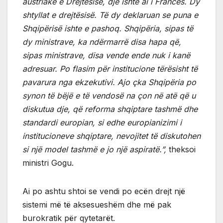
austriake e Drejtësisë, dje ishte ai i Francës. Dy
shtyllat e drejtësisë. Të dy deklaruan se puna e
Shqipërisë ishte e pashoq. Shqipëria, sipas të
dy ministrave, ka ndërmarrë disa hapa që,
sipas ministrave, disa vende ende nuk i kanë
adresuar. Po flasim për institucione tërësisht të
pavarura nga ekzekutivi. Ajo çka Shqipëria po
synon të bëjë e të vendosë na çon në atë që u
diskutua dje, që reforma shqiptare tashmë dhe
standardi europian, si edhe europianizimi i
institucioneve shqiptare, nevojitet të diskutohen
si një model tashmë e jo një aspiratë.”,
theksoi
ministri Gogu.
Ai po ashtu shtoi se vendi po ecën drejt një
sistemi më të aksesueshëm dhe më pak
burokratik për qytetarët.