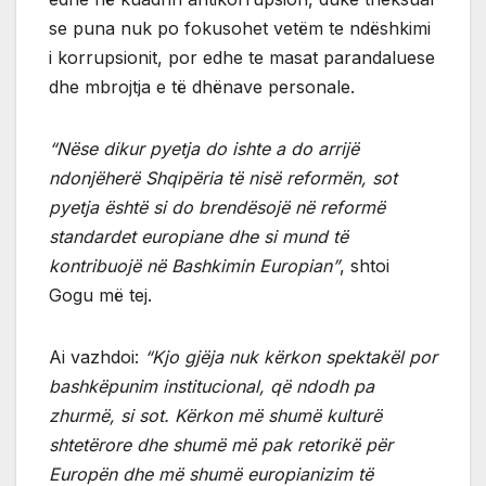
se puna nuk po fokusohet vetëm te ndëshkimi
i korrupsionit, por edhe te masat parandaluese
dhe mbrojtja e të dhënave personale.
“Nëse dikur pyetja do ishte a do arrijë
ndonjëherë Shqipëria të nisë reformën, sot
pyetja është si do brendësojë në reformë
standardet europiane dhe si mund të
kontribuojë në Bashkimin Europian”
, shtoi
Gogu më tej.
Ai vazhdoi:
“Kjo gjëja nuk kërkon spektakël por
bashkëpunim institucional, që ndodh pa
zhurmë, si sot. Kërkon më shumë kulturë
shtetërore dhe shumë më pak retorikë për
Europën dhe më shumë europianizim të