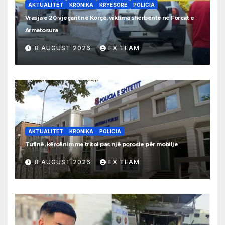
AKTUALITET
KRONIKA
KRYESORE
POLICIA
Vrasja e 20-vjeçarit në Korçë, viktima shërbente në Forcat e
Armatosura
8 AUGUST 2026
FX TEAM
AKTUALITET
KRONIKA
POLICIA
Tufinë, kërcënim me tritol pas një porosie për mobilje
8 AUGUST 2026
FX TEAM