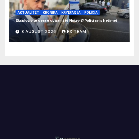
AKTUALITET
KRONIKA
KRYEFAQJA
POLICIA
Eksploziv te dera e dyqanit të Noizy-t? Policia nis hetimet
8 AUGUST 2026
FX TEAM