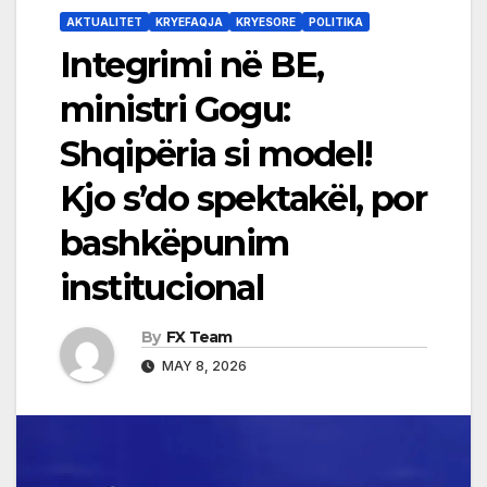
AKTUALITET
KRYEFAQJA
KRYESORE
POLITIKA
Integrimi në BE,
ministri Gogu:
Shqipëria si model!
Kjo s’do spektakël, por
bashkëpunim
institucional
By
FX Team
MAY 8, 2026