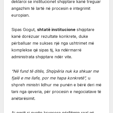
deklaroi se institucionet shqiptare kanë treguar
angazhim të lartë në procesin e integrimit
europian.
Sipas Gogut,
shtatë institucione
shqiptare
kanë dorëzuar rezultate konkrete, duke
përballuar me sukses një nga ushtrimet më
komplekse që sipas tij, ka ndërmarrë
administrata shqiptare ndër vite.
“Në fund të ditës, Shqipëria nuk ka shkuar me
fjalë e me llafe, por me hapa konkretë”,
u
shpreh ministri lidhur me punën e bërë deri më
tani nga qeveria, për procesin e negociatave të
anëtarësimit.
Ai ngriti si pyetje kryesore përfitimin real që