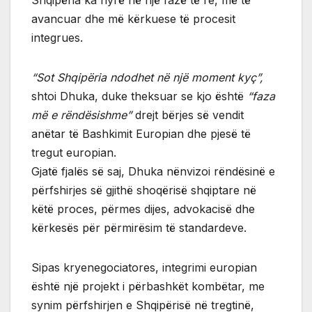
avancuar dhe më kërkuese të procesit
integrues.
“Sot Shqipëria ndodhet në një moment kyç”,
shtoi Dhuka, duke theksuar se kjo është
“faza
më e rëndësishme”
drejt bërjes së vendit
anëtar të Bashkimit Europian dhe pjesë të
tregut europian.
Gjatë fjalës së saj, Dhuka nënvizoi rëndësinë e
përfshirjes së gjithë shoqërisë shqiptare në
këtë proces, përmes dijes, advokacisë dhe
kërkesës për përmirësim të standardeve.
Sipas kryenegociatores, integrimi europian
është një projekt i përbashkët kombëtar, me
synim përfshirjen e Shqipërisë në tregtinë,