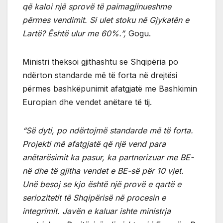
që kaloi një sprovë të paimagjinueshme
përmes vendimit. Si ulet stoku në Gjykatën e
Lartë? Është ulur me 60%.”,
Gogu.
Ministri theksoi gjithashtu se Shqipëria po
ndërton standarde më të forta në drejtësi
përmes bashkëpunimit afatgjatë me Bashkimin
Europian dhe vendet anëtare të tij.
“Së dyti, po ndërtojmë standarde më të forta.
Projekti më afatgjatë që një vend para
anëtarësimit ka pasur, ka partnerizuar me BE-
në dhe të gjitha vendet e BE-së për 10 vjet.
Unë besoj se kjo është një provë e qartë e
seriozitetit të Shqipërisë në procesin e
integrimit. Javën e kaluar ishte ministrja