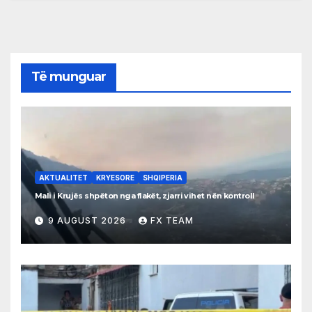
Të munguar
AKTUALITET
KRYESORE
SHQIPERIA
Mali i Krujës shpëton nga flakët, zjarri vihet nën kontroll
9 AUGUST 2026
FX TEAM