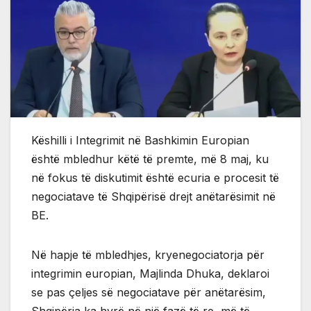
Këshilli i Integrimit në Bashkimin Europian
është mbledhur këtë të premte, më 8 maj, ku
në fokus të diskutimit është ecuria e procesit të
negociatave të Shqipërisë drejt anëtarësimit në
BE.
Në hapje të mbledhjes, kryenegociatorja për
integrimin europian, Majlinda Dhuka, deklaroi
se pas çeljes së negociatave për anëtarësim,
Shqipëria ka hyrë në një fazë të re, më të