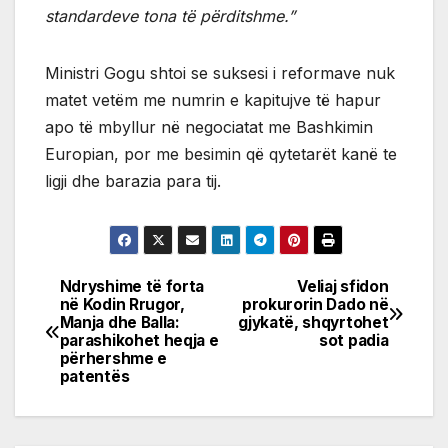
standardeve tona të përditshme.”
Ministri Gogu shtoi se suksesi i reformave nuk
matet vetëm me numrin e kapitujve të hapur
apo të mbyllur në negociatat me Bashkimin
Europian, por me besimin që qytetarët kanë te
ligji dhe barazia para tij.
Ndryshime të forta
Veliaj sfidon
Post
në Kodin Rrugor,
prokurorin Dado në
Manja dhe Balla:
gjykatë, shqyrtohet
navigation
parashikohet heqja e
sot padia
përhershme e
patentës