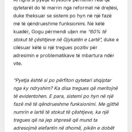
qytetarët do të marrin nga reformat në drejtësi,
duke theksuar se sistemi po hyn në një fazë
më të qëndrueshme funksionimi. Në këtë
kuadër, Gogu përmendi uljen me
“60% të
stokut të çështjeve në Gjykatën e Lartë”,
duke e
cilësuar këtë si një tregues pozitiv për
adresimin e problematikave të mbartura ndër
vite.
“Pyetja është si po përfiton qytetari shqiptar
nga ky ndryshim? Ka disa tregues që meritojnë
të evidentohen. E para, sistemi po hyn në një
fazë më të qëndrueshme funksionimi. Me gjithë
numrin e lartë të stokut të çështjeve, ka një
tregues që na jep shpresë që mund ta
adresojmë elefantin në dhomë, pikën e dobët