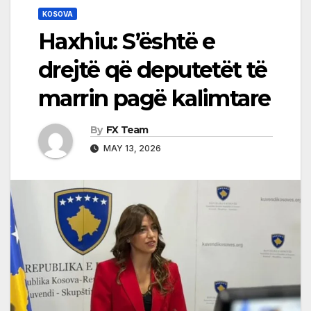
KOSOVA
Haxhiu: S’është e
drejtë që deputetët të
marrin pagë kalimtare
By
FX Team
MAY 13, 2026