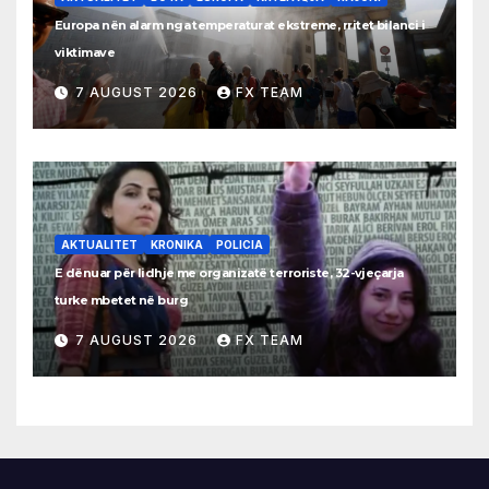
Europa nën alarm nga temperaturat ekstreme, rritet bilanci i
viktimave
7 AUGUST 2026
FX TEAM
AKTUALITET
KRONIKA
POLICIA
E dënuar për lidhje me organizatë terroriste, 32-vjeçarja
turke mbetet në burg
7 AUGUST 2026
FX TEAM