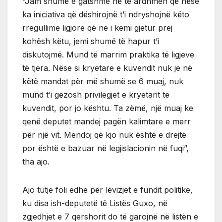
“Jam shumë e gatshme në të ardhmen që nëse
ka iniciativa që dëshirojnë t’i ndryshojnë këto
rregullime ligjore që ne i kemi gjetur prej
kohësh këtu, jemi shumë të hapur t’i
diskutojmë. Mund të marrim praktika të ligjeve
të tjera. Nëse si kryetare e kuvendit nuk je në
këtë mandat për më shumë se 6 muaj, nuk
mund t’i gëzosh privilegjet e kryetarit të
kuvendit, por jo kështu. Ta zëmë, një muaj ke
qenë deputet mandej pagën kalimtare e merr
për një vit. Mendoj që kjo nuk është e drejtë
por është e bazuar në legjislacionin në fuqi”,
tha ajo.
Ajo tutje foli edhe për lëvizjet e fundit politike,
ku disa ish-deputetë të Listës Guxo, në
zgjedhjet e 7 qershorit do të garojnë në listën e