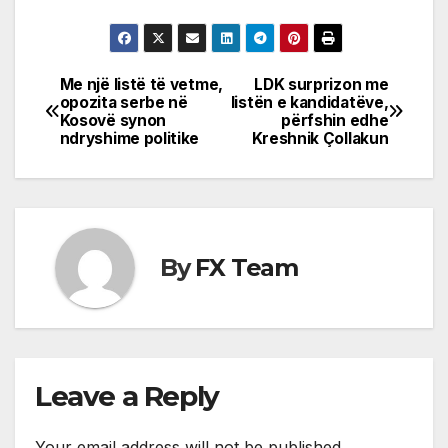
Me një listë të vetme,
LDK surprizon me
Post
opozita serbe në
listën e kandidatëve,
Kosovë synon
përfshin edhe
navigation
ndryshime politike
Kreshnik Çollakun
By
FX Team
Leave a Reply
Your email address will not be published.