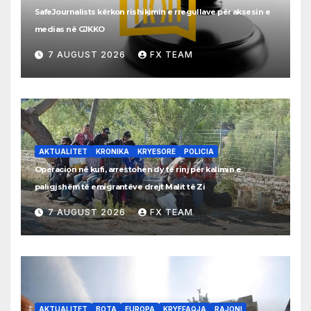
SafeJournalists kërkon rishikimin e rregullave për aksesin e
medias në GJKKO
7 AUGUST 2026
FX TEAM
AKTUALITET
KRONIKA
KRYESORE
POLICIA
Operacion në kufi, arrestohen dy të rinj për kalimin e
paligjshëm të emigrantëve drejt Malit të Zi
7 AUGUST 2026
FX TEAM
AKTUALITET
BOTA
EUROPA
KRYEFAQJA
RAJONI