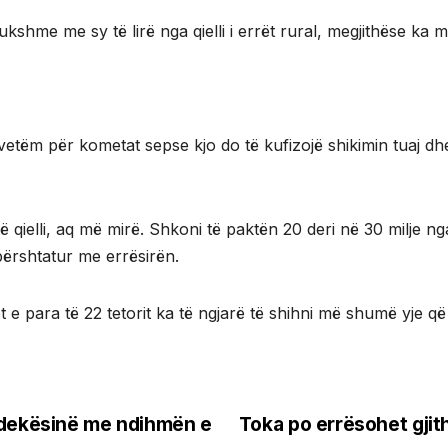
shme me sy të lirë nga qielli i errët rural, megjithëse ka 
 vetëm për kometat sepse kjo do të kufizojë shikimin tuaj d
qielli, aq më mirë. Shkoni të paktën 20 deri në 30 milje nga 
 përshtatur me errësirën.
 e para të 22 tetorit ka të ngjarë të shihni më shumë yje që
vdekësinë me ndihmën e
Toka po errësohet gji