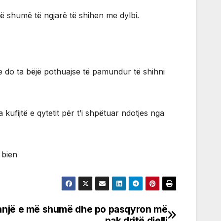
më shumë të ngjarë të shihen me dylbi.
he do ta bëjë pothuajse të pamundur të shihni
kufijtë e qytetit për t’i shpëtuar ndotjes nga
 bien
thnjë e më shumë dhe po pasqyron më
pak dritë dielli