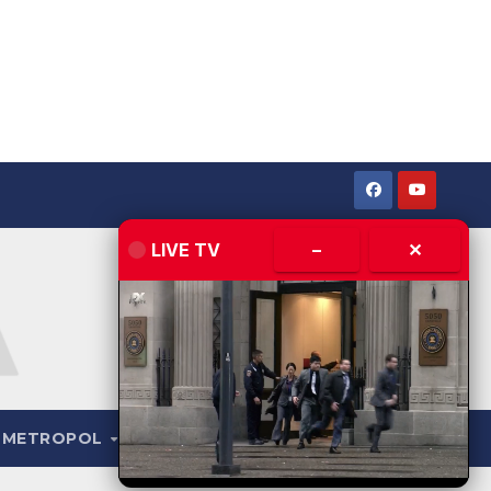
LIVE TV
–
✕
METROPOL
LIVE