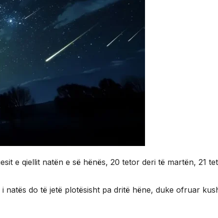
it e qiellit natën e së hënës, 20 tetor deri të martën, 21 t
i i natës do të jetë plotësisht pa dritë hëne, duke ofruar ku