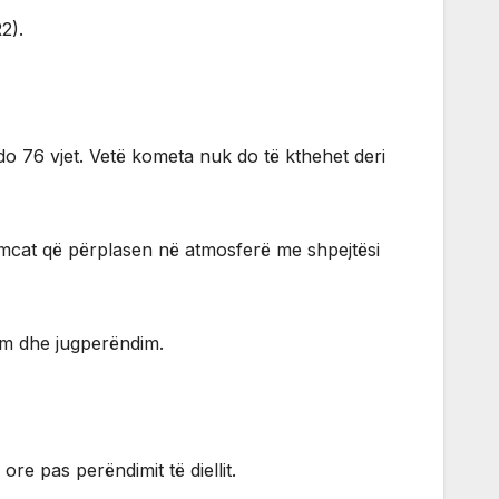
2).
do 76 vjet. Vetë kometa nuk do të kthehet deri
imcat që përplasen në atmosferë me shpejtësi
m dhe jugperëndim.
e pas perëndimit të diellit.