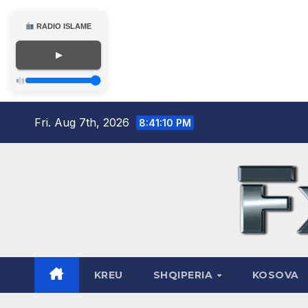
RADIO ISLAME
▶
Skip
Fri. Aug 7th, 2026
8:41:11 PM
to
content
KREU
SHQIPERIA
KOSOVA