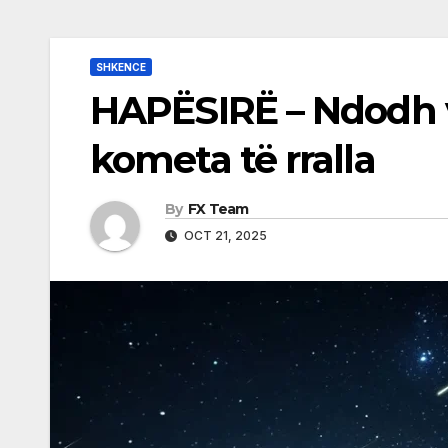
SHKENCE
HAPËSIRË – Ndodh v
kometa të rralla
By
FX Team
OCT 21, 2025