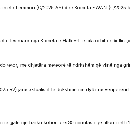
dhe Kometa Lemmon (C/2025 A6) dhe Kometa SWAN (C/2025 R
 e lëshuara nga Kometa e Halley-t, e cila orbiton diellin ç
do tetor, me dhjetëra meteorë të ndritshëm që vijnë nga gr
 R2) janë aktualisht të dukshme me dylbi në veriperëndi
jatë një harku kohor prej 30 minutash që fillon rreth 1 or