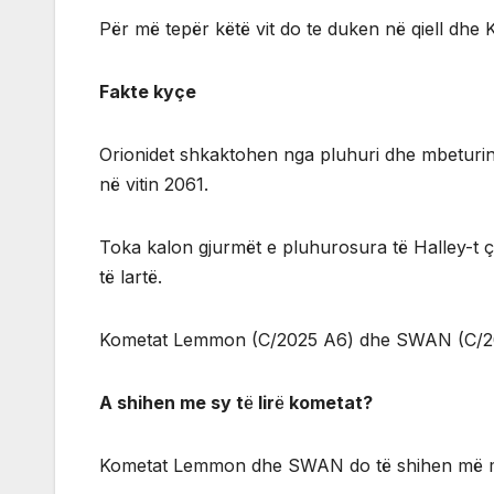
Për më tepër këtë vit do te duken në qiell 
Fakte kyçe
Orionidet shkaktohen nga pluhuri dhe mbeturinat
në vitin 2061.
Toka kalon gjurmët e pluhurosura të Halley-t ç
të lartë.
Kometat Lemmon (C/2025 A6) dhe SWAN (C/2025
A shihen me sy t
ë
lir
ë
kometat?
Kometat Lemmon dhe SWAN do të shihen më mirë g