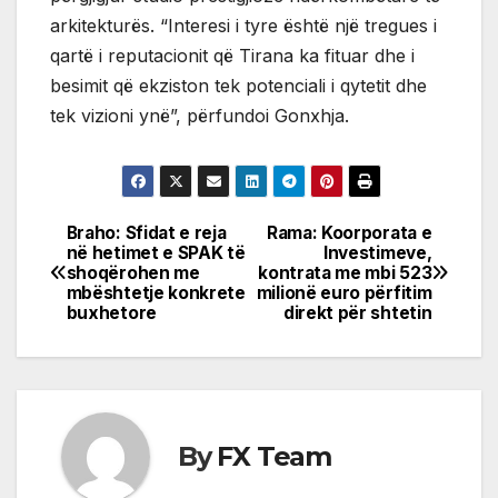
arkitekturës. “Interesi i tyre është një tregues i
qartë i reputacionit që Tirana ka fituar dhe i
besimit që ekziston tek potenciali i qytetit dhe
tek vizioni ynë”, përfundoi Gonxhja.
Braho: Sfidat e reja
Rama: Koorporata e
Post
në hetimet e SPAK të
Investimeve,
shoqërohen me
kontrata me mbi 523
navigation
mbështetje konkrete
milionë euro përfitim
buxhetore
direkt për shtetin
By
FX Team