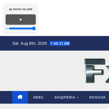
RADIO ISLAME
▶
Skip
Sat. Aug 8th, 2026
7:46:22 AM
to
content
KREU
SHQIPERIA
KOSOVA