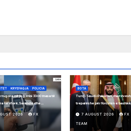
ITET
KRYEFAQJA
POLICIA
BOTA
 rrugore në jug, mbi 3300 masa të
Turqi-Saudi-Pakistan, marrëvesh
a në Vlorë, Sarandë dhe
trepalëshe për forcimin e bashk
inë
ushtarak
UGUST 2026
FX
7 AUGUST 2026
FX
TEAM