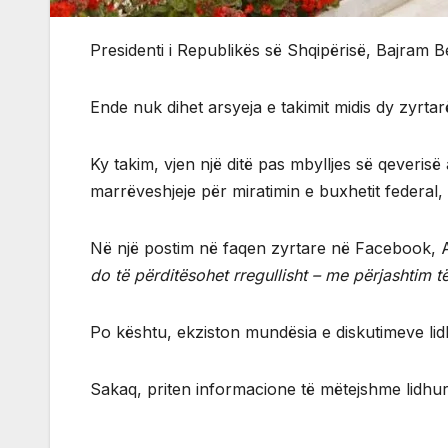
Presidenti i Republikës së Shqipërisë, Bajram
Ende nuk dihet arsyeja e takimit midis dy zyrtarëv
Ky takim, vjen një ditë pas mbylljes së qeveri
marrëveshjeje për miratimin e buxhetit federal, 
Në një postim në faqen zyrtare në Facebook,
do të përditësohet rregullisht – me përjashtim të
Po kështu, ekziston mundësia e diskutimeve lid
Sakaq, priten informacione të mëtejshme lidhur