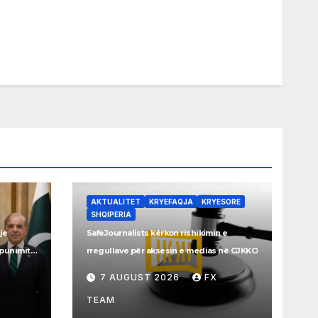
AKTUALITET
KRYEFAQJA
KRYESORE
SHQIPERIA
je
SafeJournalists kërkon rishikimin e
ëpunimit
rregullave për aksesin e medias në GJKKO
7 AUGUST 2026
FX
TEAM