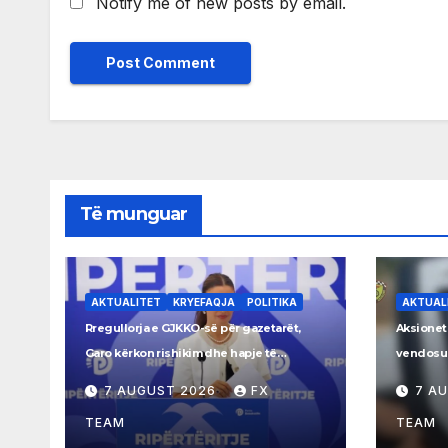
Notify me of new posts by email.
Të munguar
AKTUALITET
KRYEFAQJA
POLITIKA
AKTUAL
Rregullorja e GJKKO-së për gazetarët,
Aksionet
Garo kërkon rishikim dhe hapje të
vendosur
procesit
Rrogozh
7 AUGUST 2026
FX
7 A
TEAM
TEAM