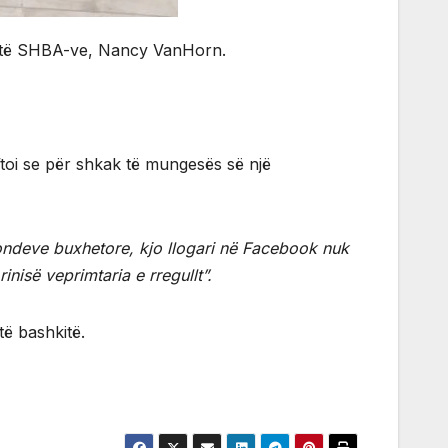
në të SHBA-ve, Nancy VanHorn.
toi se për shkak të mungesës së një
ondeve buxhetore, kjo llogari në Facebook nuk
inisë veprimtaria e rregullt”.
ë bashkitë.