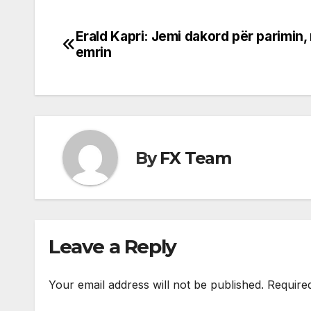
Erald Kapri: Jemi dakord për parimin
Post
emrin
navigation
By
FX Team
Leave a Reply
Your email address will not be published.
Require