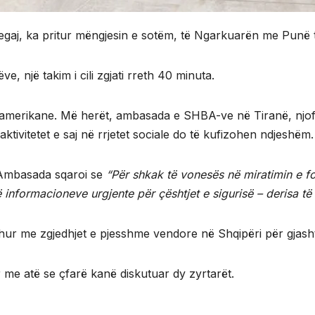
 Begaj, ka pritur mëngjesin e sotëm, të Ngarkuarën me Pu
e, një takim i cili zgjati rreth 40 minuta.
së amerikane. Më herët, ambasada e SHBA-ve në Tiranë, njof
aktivitetet e saj në rrjetet sociale do të kufizohen ndjeshëm.
 Ambasada sqaroi se
“Për shkak të vonesës në miratimin e f
 informacioneve urgjente për çështjet e sigurisë – derisa të r
hur me zgjedhjet e pjesshme vendore në Shqipëri për gjasht
 me atë se çfarë kanë diskutuar dy zyrtarët.