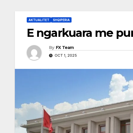
AKTUALITET
SHQIPERIA
E ngarkuara me pu
By
FX Team
OCT 1, 2025