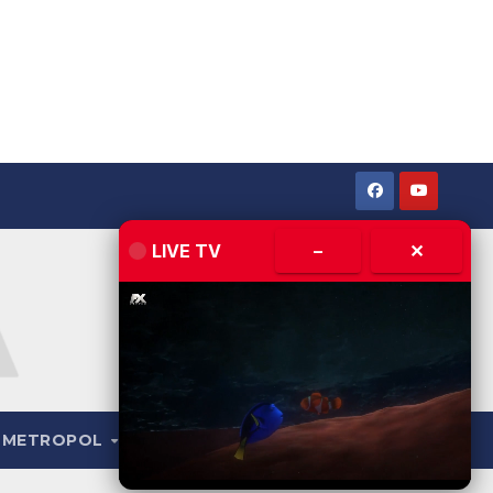
LIVE TV
–
✕
METROPOL
LIVE