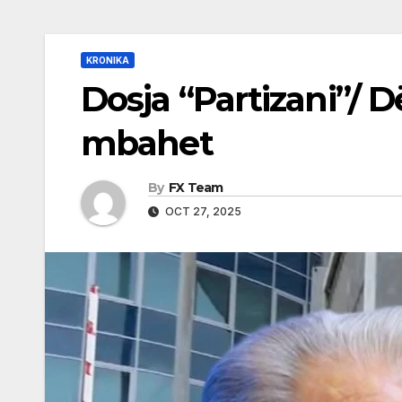
KRONIKA
Dosja “Partizani”/ D
mbahet
By
FX Team
OCT 27, 2025