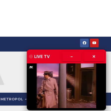
LIVE TV
–
✕
METROPOL
LIVE