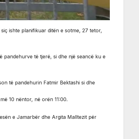
iç ishte planifikuar ditën e sotme, 27 tetor,
të pandehurve të tjerë, si dhe një seancë ku e
qëson të pandehurin Fatmir Bektashi si dhe
 më 10 nëntor, në orën 11:00.
esën e Jamarbër dhe Argita Malltezit për