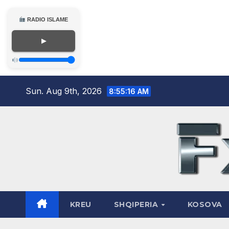
RADIO ISLAME
▶
Skip
Sun. Aug 9th, 2026
8:55:17 AM
to
content
KREU
SHQIPERIA
KOSOVA