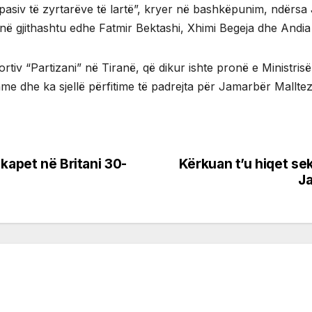
asiv të zyrtarëve të lartë”, kryer në bashkëpunim, ndërsa
në gjithashtu edhe Fatmir Bektashi, Xhimi Begeja dhe Andia
portiv “Partizani” në Tiranë, që dikur ishte pronë e Ministr
me dhe ka sjellë përfitime të padrejta për Jamarbër Malltezin
kapet në Britani 30-
Kërkuan t’u hiqet se
Ja