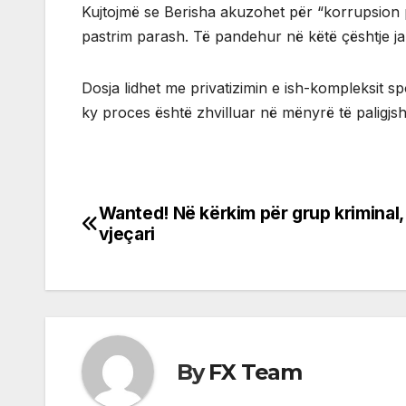
Kujtojmë se Berisha akuzohet për “korrupsion p
pastrim parash. Të pandehur në këtë çështje ja
Dosja lidhet me privatizimin e ish-kompleksit s
ky proces është zhvilluar në mënyrë të paligjsh
Wanted! Në kërkim për grup kriminal, 
Post
vjeçari
navigation
By
FX Team