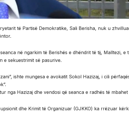
yetarit të Partisë Demokratike, Sali Berisha, nuk u zhvillua s
ëntor.
seanca në ngarkim të Berishës e dhëndrit të tij, Malltezi, e 
en e sekuestrimit së pasurive.
izani”, ishte mungesa e avokatit Sokol Hazizaj, i cili përfa
k”.
itur nga Hazizaj dhe vendosi që seanca e radhës të mbahet
upsionit dhe Krimit të Organizuar (GJKKO) ka rrëzuar kërk