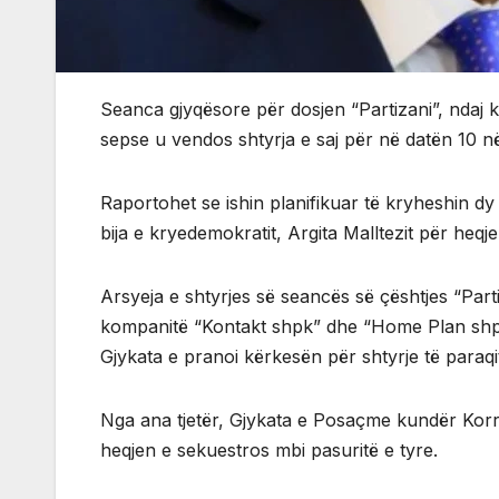
Seanca gjyqësore për dosjen “Partizani”, ndaj kr
sepse u vendos shtyrja e saj për në datën 10 n
Raportohet se ishin planifikuar të kryheshin dy 
bija e kryedemokratit, Argita Malltezit për heqj
Arsyeja e shtyrjes së seancës së çështjes “Part
kompanitë “Kontakt shpk” dhe “Home Plan shp
Gjykata e pranoi kërkesën për shtyrje të paraq
Nga ana tjetër, Gjykata e Posaçme kundër Korr
heqjen e sekuestros mbi pasuritë e tyre.